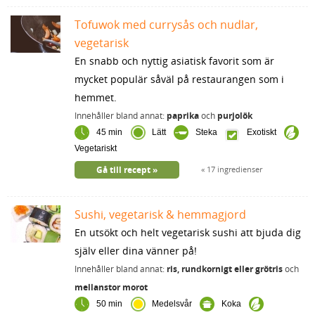
Tofuwok med currysås och nudlar,
vegetarisk
En snabb och nyttig asiatisk favorit som är
mycket populär såväl på restaurangen som i
hemmet.
Innehåller bland annat:
paprika
och
purjolök
45 min
Lätt
Steka
Exotiskt
Vegetariskt
Gå till recept
17 ingredienser
Sushi, vegetarisk & hemmagjord
En utsökt och helt vegetarisk sushi att bjuda dig
själv eller dina vänner på!
Innehåller bland annat:
ris, rundkornigt eller grötris
och
mellanstor morot
50 min
Medelsvår
Koka