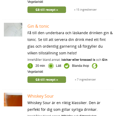
Vegetariskt
Gå till recept
15 ingredienser
Gin & tonic
Få till den underbara och läskande drinken gin &
tonic. Se till att servera din drink med ett fint
glas och ordentlig garnering så förgyller du
vilken tillställning som helst!
Innehåller bland annat:
isbitar eller krossad is
och
Gin
20 min
Lätt
Blanda ihop
Vegetariskt
Gå till recept
7 ingredienser
Whiskey Sour
Whiskey Sour är en riktig klassiker. Den är
perfekt för dig som gillar syrliga drinkar.