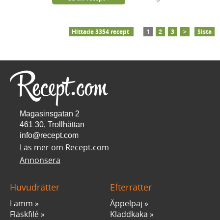
Hittade 3354 recept
1
2
3
>
Sista
Magasinsgatan 2
461 30, Trollhättan
info@recept.com
Läs mer om Recept.com
Annonsera
Huvudrätter
Efterrätter
Lamm
Äppelpaj
Fläskfilé
Kladdkaka