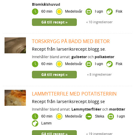
Blomkålshuvud
60 min
Medelsvår
I ugn
Fisk
Gå till recept
10 ingredienser
TORSKRYGG PÅ BÄDD MED BETOR
Recept från larseriksrecept.blogg.se.
Innehåller bland annat:
gulbetor
och
polkabetor
60 min
Medelsvår
I ugn
Fisk
Gå till recept
8 ingredienser
LAMMYTTERFILE MED POTATISTERRIN
Recept från larseriksrecept.blogg.se
Innehåller bland annat:
Lammytterfiléer
och
morötter
60 min
Medelsvår
Steka
I ugn
Lamm
Gå till recept
19 ingredienser