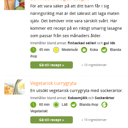
För att vara säker på att ditt barn får i sig
näringsriktig mat är det säkrast att laga maten
själv. Det behöver inte vara särskilt svårt. Här
kommer ett recept på en riktigt smarrig lasagne
som passar från sex månaders ålder.
Innehåller bland annat:
finhackad selleri
och
gul lök
45 min
Medelsvår
Koka
Blanda
ihop
Gå till recept
10 ingredienser
Vegetarisk currygryta
En utsökt vegetarisk currygryta med sockerärtor.
Innehåller bland annat:
Kokosmjölk
och
Sockerärtor
60 min
Lätt
Blanda ihop
Vegetariskt
Gå till recept
10 ingredienser