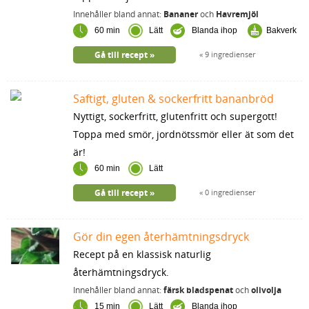
Innehåller bland annat:
Bananer
och
Havremjöl
60 min
Lätt
Blanda ihop
Bakverk
Gå till recept
9 ingredienser
Saftigt, gluten & sockerfritt bananbröd
Nyttigt, sockerfritt, glutenfritt och supergott!
Toppa med smör, jordnötssmör eller ät som det
är!
60 min
Lätt
Gå till recept
0 ingredienser
Gör din egen återhämtningsdryck
Recept på en klassisk naturlig
återhämtningsdryck.
Innehåller bland annat:
färsk bladspenat
och
olivolja
15 min
Lätt
Blanda ihop