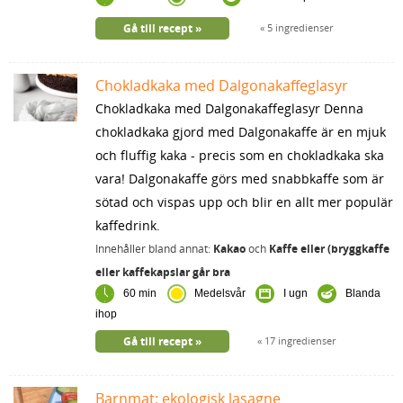
Gå till recept
5 ingredienser
Chokladkaka med Dalgonakaffeglasyr
Chokladkaka med Dalgonakaffeglasyr Denna
chokladkaka gjord med Dalgonakaffe är en mjuk
och fluffig kaka - precis som en chokladkaka ska
vara! Dalgonakaffe görs med snabbkaffe som är
sötad och vispas upp och blir en allt mer populär
kaffedrink.
Innehåller bland annat:
Kakao
och
Kaffe eller (bryggkaffe
eller kaffekapslar går bra
60 min
Medelsvår
I ugn
Blanda
ihop
Gå till recept
17 ingredienser
Barnmat: ekologisk lasagne