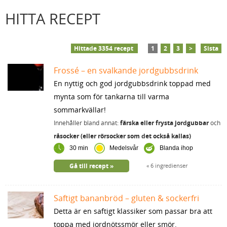
HITTA RECEPT
Hittade 3354 recept
1
2
3
>
Sista
Frossé – en svalkande jordgubbsdrink
En nyttig och god jordgubbsdrink toppad med
mynta som för tankarna till varma
sommarkvällar!
Innehåller bland annat:
färska eller frysta jordgubbar
och
råsocker (eller rörsocker som det också kallas)
30 min
Medelsvår
Blanda ihop
Gå till recept
6 ingredienser
Saftigt bananbröd – gluten & sockerfri
Detta är en saftigt klassiker som passar bra att
toppa med jordnötssmör eller smör.