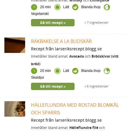
Innehåller bland annat:
Whisky
och
Citronjuice
20 min
Lätt
Blanda ihop
Vegetariskt
Gå till recept
7 ingredienser
RÄKBAKELSE A LA BUDSKÄR
Recept från larseriksrecept.blogg.se
Innehåller bland annat:
Avocado
och
Brödskivor (vitt
bröd)
20 min
Lätt
Blanda ihop
Skaldjur
Gå till recept
6 ingredienser
HÄLLEFLUNDRA MED ROSTAD BLOMKÅL
OCH SPARRIS
Recept från larseriksrecept.blogg.se
Innehåller bland annat:
Hälleflundra filé
och