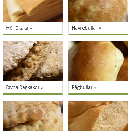
Hönökaka
Havrebullar
Rivna Rågkakor
Rågbullar