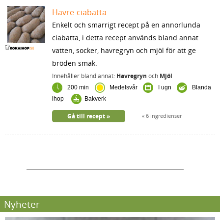
Havre-ciabatta
Enkelt och smarrigt recept på en annorlunda
ciabatta, i detta recept används bland annat
vatten, socker, havregryn och mjöl för att ge
bröden smak.
Innehåller bland annat:
Havregryn
och
Mjöl
200 min
Medelsvår
I ugn
Blanda
ihop
Bakverk
Gå till recept
6 ingredienser
Nyheter