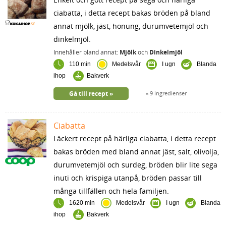
ciabatta, i detta recept bakas bröden på bland
annat mjölk, jäst, honung, durumvetemjöl och
dinkelmjöl.
Innehåller bland annat:
Mjölk
och
Dinkelmjöl
110 min
Medelsvår
I ugn
Blanda
ihop
Bakverk
Gå till recept
9 ingredienser
Ciabatta
Läckert recept på härliga ciabatta, i detta recept
bakas bröden med bland annat jäst, salt, olivolja,
durumvetemjöl och surdeg, bröden blir lite sega
inuti och krispiga utanpå, bröden passar till
många tillfällen och hela familjen.
1620 min
Medelsvår
I ugn
Blanda
ihop
Bakverk