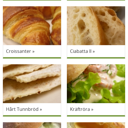
Croissanter
Ciabatta II
Hårt Tunnbröd
Kräftröra