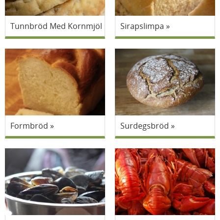
Tunnbröd Med Kornmjöl
Sirapslimpa
Formbröd
Surdegsbröd