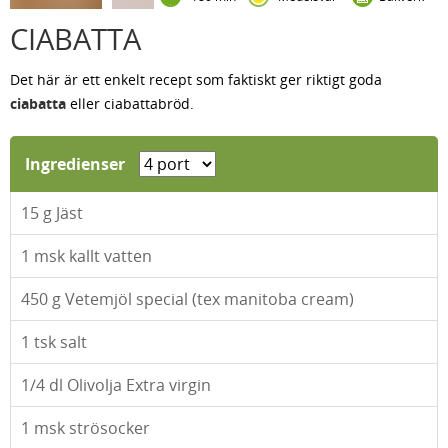
CIABATTA
Det här är ett enkelt recept som faktiskt ger riktigt goda
ciabatta
eller ciabattabröd.
Ingredienser
15
g Jäst
1
msk kallt vatten
450
g Vetemjöl special (tex manitoba cream)
1
tsk salt
1/4
dl Olivolja Extra virgin
1
msk strösocker