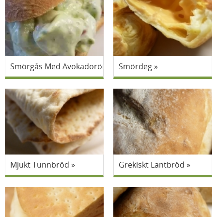
Smörgås Med Avokadoröra
Smördeg
Mjukt Tunnbröd
Grekiskt Lantbröd