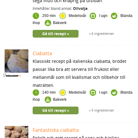
sega inuti och knaprig på utsidan.
Innehåller bland annat:
Olivolja
250 min
Medelsvår
I ugn
Blanda
ihop
Bakverk
Gå till recept
6 ingredienser
Ciabatta
Klassiskt recept på italienska ciabatta, brödet
passar lika bra att servera till frukost eller
mellanmål som till kvällsmat och tillbehör till
maträtten.
140 min
Medelsvår
I ugn
Blanda
ihop
Bakverk
Gå till recept
5 ingredienser
Fantastiska ciabatta
Enkelt och gott recept på sega och härliga