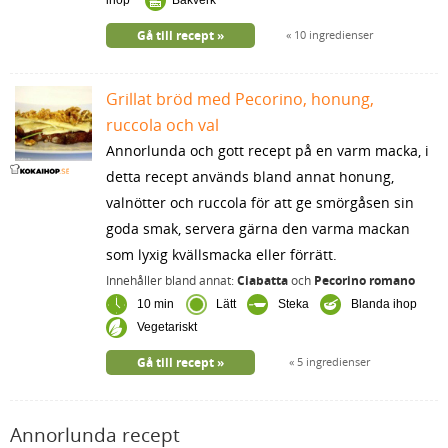
ihop
Bakverk
Gå till recept
10 ingredienser
Grillat bröd med Pecorino, honung,
ruccola och val
Annorlunda och gott recept på en varm macka, i
detta recept används bland annat honung,
valnötter och ruccola för att ge smörgåsen sin
goda smak, servera gärna den varma mackan
som lyxig kvällsmacka eller förrätt.
Innehåller bland annat:
Ciabatta
och
Pecorino romano
10 min
Lätt
Steka
Blanda ihop
Vegetariskt
Gå till recept
5 ingredienser
Annorlunda recept