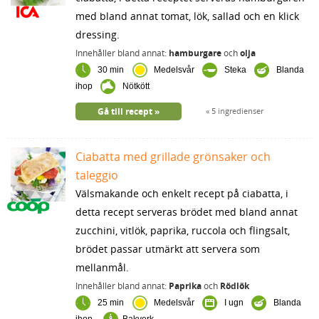
med bland annat tomat, lök, sallad och en klick
dressing.
Innehåller bland annat:
hamburgare
och
olja
30 min
Medelsvår
Steka
Blanda
ihop
Nötkött
Gå till recept
5 ingredienser
Ciabatta med grillade grönsaker och
taleggio
Välsmakande och enkelt recept på ciabatta, i
detta recept serveras brödet med bland annat
zucchini, vitlök, paprika, ruccola och flingsalt,
brödet passar utmärkt att servera som
mellanmål.
Innehåller bland annat:
Paprika
och
Rödlök
25 min
Medelsvår
I ugn
Blanda