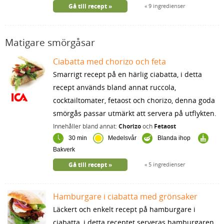
Gå till recept
9 ingredienser
Matigare smörgåsar
Ciabatta med chorizo och feta
Smarrigt recept på en härlig ciabatta, i detta
recept används bland annat ruccola,
cocktailtomater, fetaost och chorizo, denna goda
smörgås passar utmärkt att servera på utflykten.
Innehåller bland annat:
Chorizo
och
Fetaost
30 min
Medelsvår
Blanda ihop
Bakverk
Gå till recept
5 ingredienser
Hamburgare i ciabatta med grönsaker
Läckert och enkelt recept på hamburgare i
ciabatta, i detta receptet serveras hamburgaren