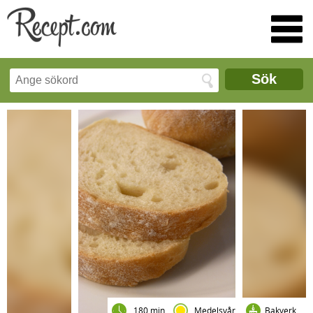
Sök
180 min
Medelsvår
Bakverk