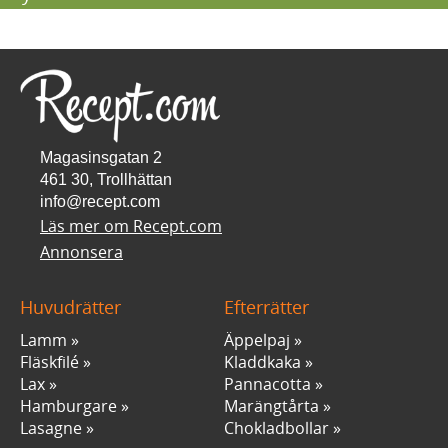
Magasinsgatan 2
461 30, Trollhättan
info@recept.com
Läs mer om Recept.com
Annonsera
Huvudrätter
Efterrätter
Lamm
Äppelpaj
Fläskfilé
Kladdkaka
Lax
Pannacotta
Hamburgare
Marängtårta
Lasagne
Chokladbollar