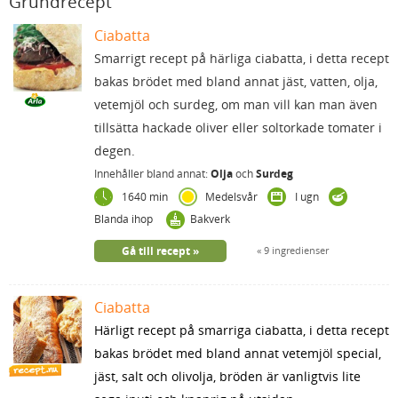
Grundrecept
Ciabatta
Smarrigt recept på härliga ciabatta, i detta recept
bakas brödet med bland annat jäst, vatten, olja,
vetemjöl och surdeg, om man vill kan man även
tillsätta hackade oliver eller soltorkade tomater i
degen.
Innehåller bland annat:
Olja
och
Surdeg
1640 min
Medelsvår
I ugn
Blanda ihop
Bakverk
Gå till recept
9 ingredienser
Ciabatta
Härligt recept på smarriga ciabatta, i detta recept
bakas brödet med bland annat vetemjöl special,
jäst, salt och olivolja, bröden är vanligtvis lite