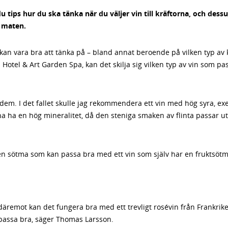
 du tips hur du ska tänka när du väljer vin till kräftorna, och des
 maten.
m kan vara bra att tänka på – bland annat beroende på vilken typ av 
tel & Art Garden Spa, kan det skilja sig vilken typ av vin som pass
 dem. I det fallet skulle jag rekommendera ett vin med hög syra, e
a ha en hög mineralitet, då den steniga smaken av flinta passar utm
 en sötma som kan passa bra med ett vin som själv har en fruktsötm
remot kan det fungera bra med ett trevligt rosévin från Frankrike
passa bra, säger Thomas Larsson.