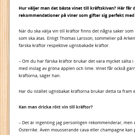
Hur väljer man det bästa vinet till kräftskivan? Här får
rekommendationer på viner som gifter sig perfekt med
När du ska välja vin till kräftor finns det några saker so
som ska ätas. Enligt Thomas Larsson, sommelier på Arken Ho
färska kräftor respektive ugnsbakade kräftor.
– Om du har färska kräftor brukar det vara mycket sälta i
med inslag av gröna äpplen och lime. Vinet får också gärn
kräftorna, säger han.
Har du istället ugnsbakat kräftorna brukar detta ta fram
Kan man dricka rött vin till kräftor?
– Det är ingenting jag personligen rekommenderar, men dä
Österrike. Även mousserande cava eller champagne kan 