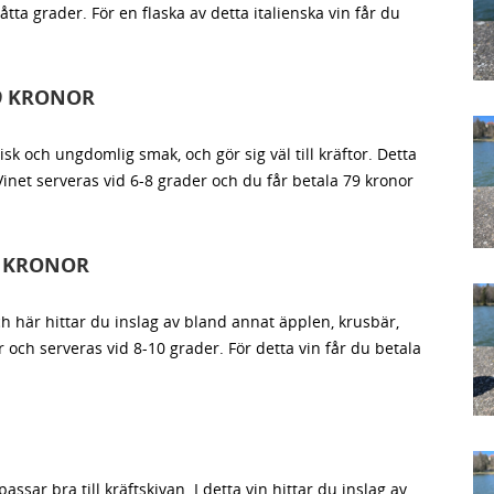
 åtta grader. För en flaska av detta italienska vin får du
79 KRONOR
sk och ungdomlig smak, och gör sig väl till kräftor. Detta
Vinet serveras vid 6-8 grader och du får betala 79 kronor
9 KRONOR
och här hittar du inslag av bland annat äpplen, krusbär,
r och serveras vid 8-10 grader. För detta vin får du betala
sar bra till kräftskivan. I detta vin hittar du inslag av