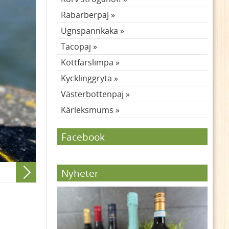
Rabarberpaj
Ugnspannkaka
Tacopaj
Köttfärslimpa
Kycklinggryta
Västerbottenpaj
Kärleksmums
Facebook
Nyheter