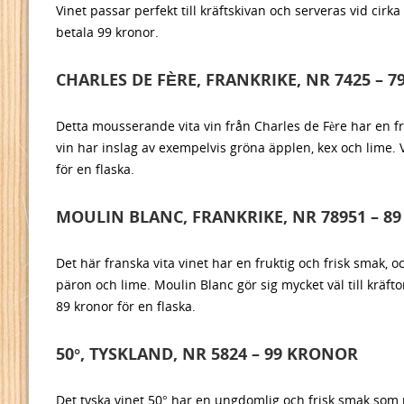
Vinet passar perfekt till kräftskivan och serveras vid cirka
betala 99 kronor.
CHARLES DE FÈRE, FRANKRIKE, NR 7425 – 
Detta mousserande vita vin från Charles de Fère har en fri
vin har inslag av exempelvis gröna äpplen, kex och lime. 
för en flaska.
MOULIN BLANC, FRANKRIKE, NR 78951 – 8
Det här franska vita vinet har en fruktig och frisk smak, 
päron och lime. Moulin Blanc gör sig mycket väl till kräfto
89 kronor för en flaska.
50°, TYSKLAND, NR 5824 – 99 KRONOR
Det tyska vinet 50° har en ungdomlig och frisk smak som pas