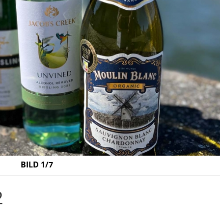
BILD 1/7
2