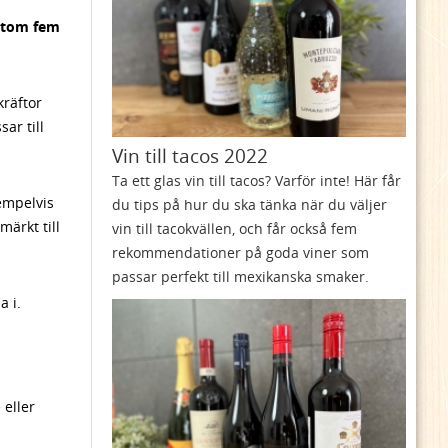
sutom fem
kräftor
ar till
Vin till tacos 2022
Ta ett glas vin till tacos? Varför inte! Här får
xempelvis
du tips på hur du ska tänka när du väljer
ärkt till
vin till tacokvällen, och får också fem
rekommendationer på goda viner som
passar perfekt till mexikanska smaker.
a i.
 eller