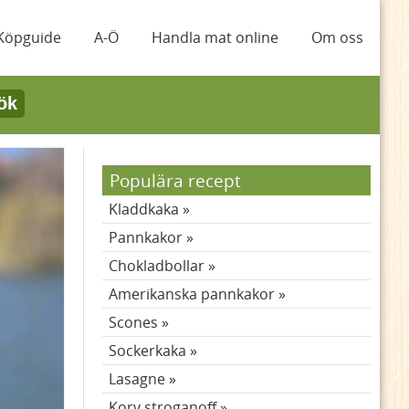
Köpguide
A-Ö
Handla mat online
Om oss
ök
Populära recept
Kladdkaka
Pannkakor
Chokladbollar
Amerikanska pannkakor
Scones
Sockerkaka
Lasagne
Korv stroganoff