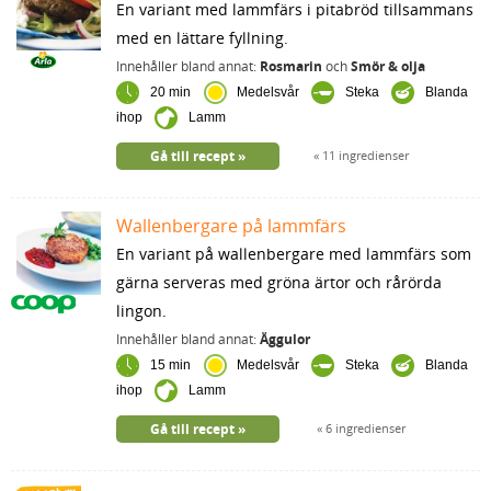
En variant med lammfärs i pitabröd tillsammans
med en lättare fyllning.
Innehåller bland annat:
Rosmarin
och
Smör & olja
20 min
Medelsvår
Steka
Blanda
ihop
Lamm
Gå till recept
11 ingredienser
Wallenbergare på lammfärs
En variant på wallenbergare med lammfärs som
gärna serveras med gröna ärtor och rårörda
lingon.
Innehåller bland annat:
Äggulor
15 min
Medelsvår
Steka
Blanda
ihop
Lamm
Gå till recept
6 ingredienser