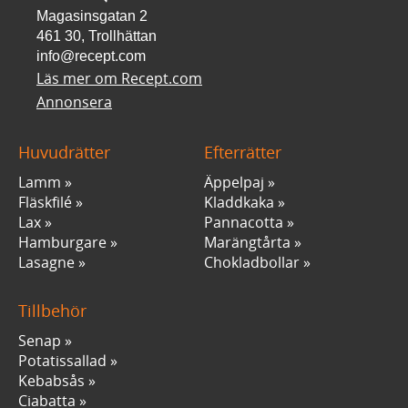
Magasinsgatan 2
461 30, Trollhättan
info@recept.com
Läs mer om Recept.com
Annonsera
Huvudrätter
Efterrätter
Lamm
Äppelpaj
Fläskfilé
Kladdkaka
Lax
Pannacotta
Hamburgare
Marängtårta
Lasagne
Chokladbollar
Tillbehör
Senap
Potatissallad
Kebabsås
Ciabatta