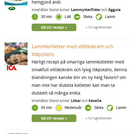
hemgjord aioli.
Innehåller bland annat:
Lammytterfiléer
och
Äggula
30 min
Lätt
Steka
Lamm
Gå till recept
12 ingredienser
Lammkotletter med vitlökskräm och
lökpotatis
Härligt recept på smarriga lammkotletter med
smakfull vitlökskräm och lyxig lökpotatis, denna
blandningen kanske blir en ny helg favorit? om
man inte har dubbla kotletter kan man ta
dubbelt så många enkla.
Innehåller bland annat:
Lökar
och
Kesella
45 min
Medelsvår
Steka
Lamm
Gå till recept
12 ingredienser