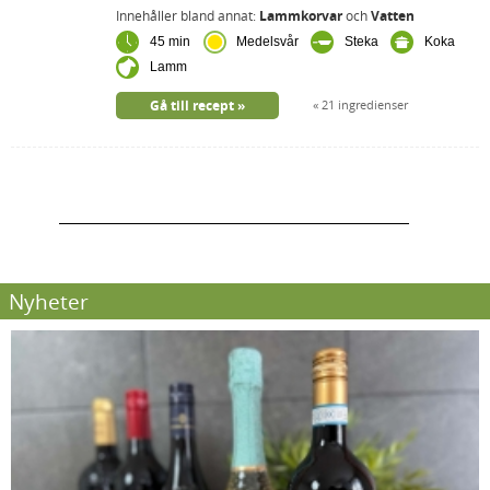
Innehåller bland annat:
Lammkorvar
och
Vatten
45 min
Medelsvår
Steka
Koka
Lamm
Gå till recept
21 ingredienser
Nyheter