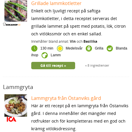
Grillade lammkotletter
Enkelt och ljuvligt recept på saftiga
lammkotletter, i detta receptet serveras det
grillade lammet på spett med potatis, lök, citron
och vitlökssmör och en enkel sallad.
Innehåller bland annat:
Vin
och
Basilika
130 min
Medelsvår
Grilla
Blanda
ihop
Lamm
Gå till recept
8 ingredienser
Lammgryta
Lammgryta från Östanviks gård
Här är ett recept på en lammgryta från Östanviks
gård. I denna innehåller det mängder med
rotfrukter och för kompletteras med en god och
krämig vitlöksdressing.