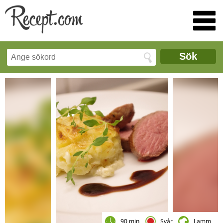
Sök
90 min
Svår
Lamm