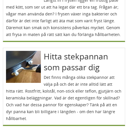
Längst in i frysen ligger en frostig påse
med kött, som ser ut att ha legat där ett bra tag. Frågan är;
vågar man använda den? I frysen växer inga bakterier och
därför är det inte farligt att äta mat som varit fryst länge.
Däremot kan smak och konsistens påverkas mycket. Genom
att frysa in maten på rätt sätt kan du förlänga hållbarheten.
Hitta stekpannan
som passar dig
Det finns många olika stekpannor att
välja på och det är inte alltid lätt att
hitta rätt. Rostfritt, kolstål, non-stick eller teflon, gjutjärn och
keramiska beläggningar. Vad är det egentligen för skillnad?
Och vad har dessa pannor för egenskaper? Tänk på att en
dyr panna kan bli billigare i längden - om den har längre
hållbarhet.