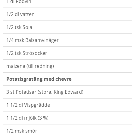
1
dl Rödvin
1/2
dl vatten
1/2
tsk Soja
1/4
msk Balsamvinäger
1/2
tsk Strösocker
maizena (till redning)
Potatisgratäng med chevre
3
st Potatisar (stora, King Edward)
1 1/2
dl Vispgrädde
1 1/2
dl mjölk (3 %)
1/2
msk smör