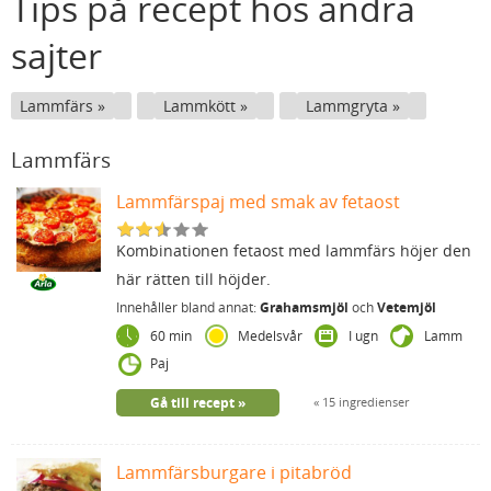
Tips på recept hos andra
sajter
Lammfärs
Lammkött
Lammgryta
Lammfärs
Lammfärspaj med smak av fetaost
Kombinationen fetaost med lammfärs höjer den
här rätten till höjder.
Innehåller bland annat:
Grahamsmjöl
och
Vetemjöl
60 min
Medelsvår
I ugn
Lamm
Paj
Gå till recept
15 ingredienser
Lammfärsburgare i pitabröd