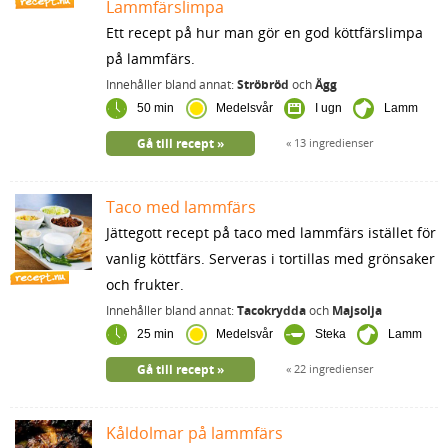
Lammfärslimpa
Ett recept på hur man gör en god köttfärslimpa
på lammfärs.
Innehåller bland annat:
Ströbröd
och
Ägg
50 min
Medelsvår
I ugn
Lamm
Gå till recept
13 ingredienser
Taco med lammfärs
Jättegott recept på taco med lammfärs istället för
vanlig köttfärs. Serveras i tortillas med grönsaker
och frukter.
Innehåller bland annat:
Tacokrydda
och
Majsolja
25 min
Medelsvår
Steka
Lamm
Gå till recept
22 ingredienser
Kåldolmar på lammfärs