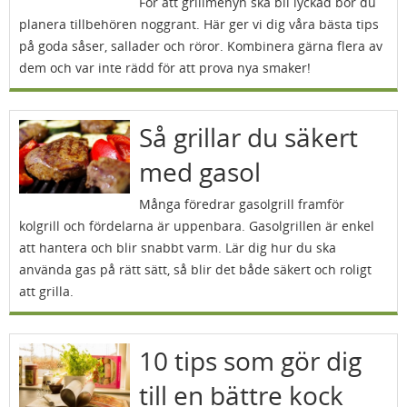
För att grillmenyn ska bli lyckad bör du
planera tillbehören noggrant. Här ger vi dig våra bästa tips
på goda såser, sallader och röror. Kombinera gärna flera av
dem och var inte rädd för att prova nya smaker!
Så grillar du säkert
med gasol
Många föredrar gasolgrill framför
kolgrill och fördelarna är uppenbara. Gasolgrillen är enkel
att hantera och blir snabbt varm. Lär dig hur du ska
använda gas på rätt sätt, så blir det både säkert och roligt
att grilla.
10 tips som gör dig
till en bättre kock