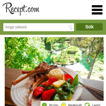
Sök
60 min
Medelsvår
Lamm