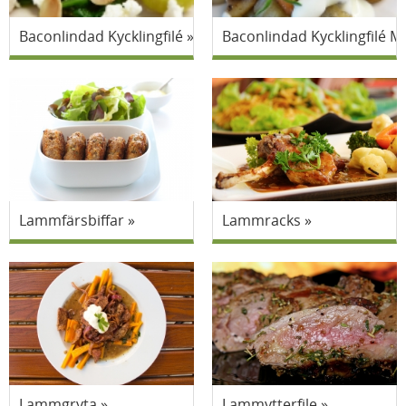
Baconlindad Kycklingfilé
Baconlindad Kycklingfilé M
Lammfärsbiffar
Lammracks
Lammgryta
Lammytterfile