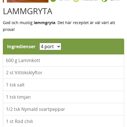
LAMMGRYTA
God och mustig
lammgryta
. Det här receptet är väl värt att
prova!
Ingredienser
600
g Lammkött
2
st Vitlöksklyftor
1
tsk salt
1
tsk timjan
1/2
tsk Nymald svartpeppar
1
st Röd chili