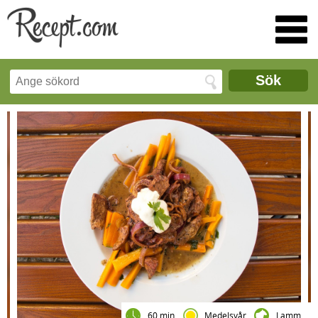
Sök
60 min
Medelsvår
Lamm