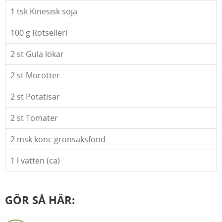
1
tsk Kinesisk soja
100
g Rotselleri
2
st Gula lökar
2
st Morötter
2
st Potatisar
2
st Tomater
2
msk konc grönsaksfond
1
l vatten (ca)
GÖR SÅ HÄR: