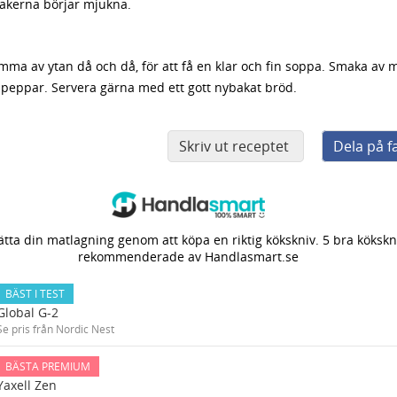
sakerna börjar mjukna.
ma av ytan då och då, för att få en klar och fin soppa. Smaka av m
 peppar. Servera gärna med ett gott nybakat bröd.
Skriv ut receptet
Dela på 
tta din matlagning genom att köpa en riktig kökskniv. 5 bra kökskn
rekommenderade av Handlasmart.se
BÄST I TEST
Global G-2
Se pris från Nordic Nest
BÄSTA PREMIUM
Yaxell Zen