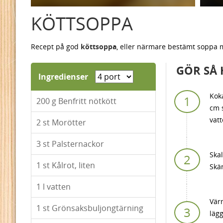
KÖTTSOPPA
Recept på god
köttsoppa
, eller närmare bestämt soppa m
GÖR SÅ 
Ingredienser
Koka
200
g Benfritt nötkött
cm s
vatt
2
st Morötter
3
st Palsternackor
Skal
1
st Kålrot, liten
Skär
1
l vatten
Värm
1
st Grönsaksbuljongtärning
lägg