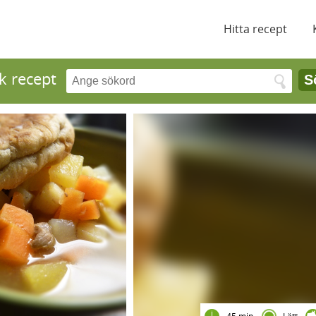
Hitta recept
k recept
S