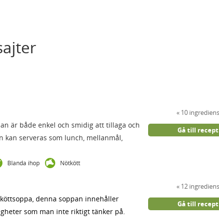
ajter
10 ingredien
an är både enkel och smidig att tillaga och
Gå till recept
n kan serveras som lunch, mellanmål,
Blanda ihop
Nötkött
12 ingredien
g köttsoppa, denna soppan innehåller
Gå till recept
igheter som man inte riktigt tänker på.