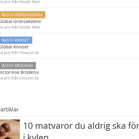
Se pris från Nordic Nest
BÄSTA GRÖNSAKSKNIV
Global Grönsakskniv
Se pris från Nordic Nest
BÄSTA KNIVSET
Global Knivset
Se pris från Amazon.se
BÄSTA BRÖDKNIV
Victorinox Brödkniv
Se pris från Amazon.se
artiklar
10 matvaror du aldrig ska fö
i kylen