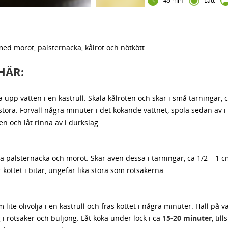
45 min
Lätt
ed morot, palsternacka, kålrot och nötkött.
HÄR:
 upp vatten i en kastrull. Skala kålroten och skär i små tärningar, c
tora. Förväll några minuter i det kokande vattnet, spola sedan av i 
en och låt rinna av i durkslag.
a palsternacka och morot. Skär även dessa i tärningar, ca 1/2 – 1 c
 köttet i bitar, ungefär lika stora som rotsakerna.
 lite olivolja i en kastrull och fräs köttet i några minuter. Häll på v
 i rotsaker och buljong. Låt koka under lock i ca
15-20 minuter
, tills