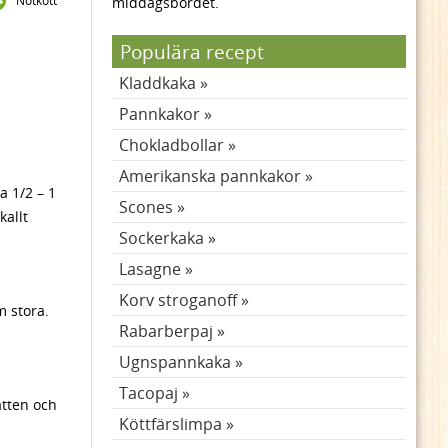
Nötkött
middagsbordet.
Populära recept
Kladdkaka
Pannkakor
Chokladbollar
Amerikanska pannkakor
a 1/2 – 1
Scones
kallt
Sockerkaka
Lasagne
Korv stroganoff
m stora.
Rabarberpaj
Ugnspannkaka
Tacopaj
atten och
Köttfärslimpa