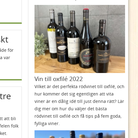
skt
åde för
ta var
Vin till oxfilé 2022
Vilket är det perfekta rödvinet till oxfilé, och
ttre
hur kommer det sig egentligen att vita
viner är en dålig idé till just denna rätt? Lär
dig mer om hur du väljer det bästa
rödvinet till oxfilé och få tips på fem goda,
t att bli
fylliga viner.
felen folk
ket.