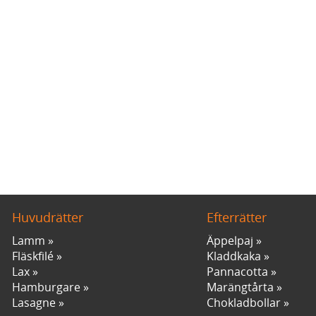
Huvudrätter
Efterrätter
Lamm
Äppelpaj
Fläskfilé
Kladdkaka
Lax
Pannacotta
Hamburgare
Marängtårta
Lasagne
Chokladbollar