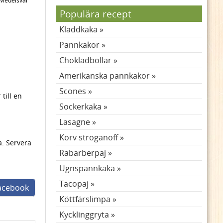
Medelsvår
Populära recept
Kladdkaka
Pannkakor
Chokladbollar
Amerikanska pannkakor
Scones
till en
Sockerkaka
Lasagne
Korv stroganoff
a. Servera
Rabarberpaj
Ugnspannkaka
Tacopaj
facebook
Köttfärslimpa
Kycklinggryta