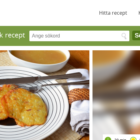
Hitta recept
k recept
S