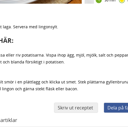
30 min
 laga. Servera med lingonsylt.
HÄR:
sa eller riv potatisarna. Vispa ihop ägg, mjöl, mjölk, salt och peppar 
 och blanda försiktigt i potatisen.
t smör i en plättlagg och klicka ut smet. Stek plättarna gyllenbrun
lingon och gärna stekt fläsk eller bacon.
Skriv ut receptet
Dela på 
artiklar