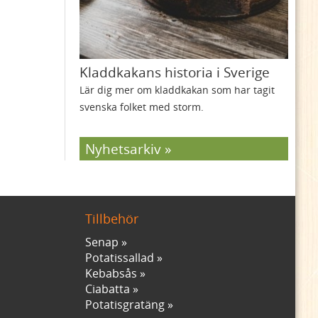
Kladdkakans historia i Sverige
Lär dig mer om kladdkakan som har tagit
svenska folket med storm.
Nyhetsarkiv
Tillbehör
Senap
Potatissallad
Kebabsås
Ciabatta
Potatisgratäng