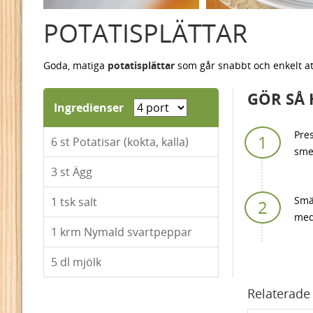
POTATISPLÄTTAR
Goda, matiga
potatisplättar
som går snabbt och enkelt att
GÖR SÅ 
Ingredienser
Pres
6
st Potatisar (kokta, kalla)
smet
3
st Ägg
Smäl
1
tsk salt
med 
1
krm Nymald svartpeppar
5
dl mjölk
Relaterade 