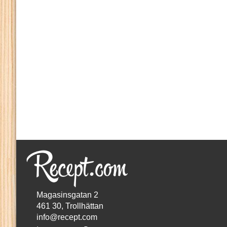
Magasinsgatan 2
461 30, Trollhättan
info@recept.com