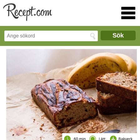
Sök
60 min
Lätt
Bakverk