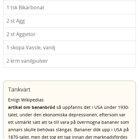
1
tsk Bikarbonat
2
st Ägg
2
st Äggvitor
1
skopa Vassle, vanilj
2
krm vaniljpulver
Tänkvärt
Enligt Wikipedias
artikel om bananbröd
så uppfanns det i USA under 1930-
talet, under den ekonomiska depressionen, eftersom var
ett utmärkt sätt att ta till vara på övermogna bananer som
annars skulle behövas slängas. Bananer dök upp i USA på
1870-talet, men det tog ett tag innan det marknadsfördes