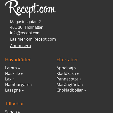
Magasinsgatan 2
461 30, Trollhättan
info@recept.com
Läs mer om Recept.com
Annonsera
Huvudrätter
Efterrätter
Lamm
Äppelpaj
Fläskfilé
Kladdkaka
Lax
Pannacotta
Hamburgare
Marängtårta
Lasagne
Chokladbollar
Tillbehör
Senap