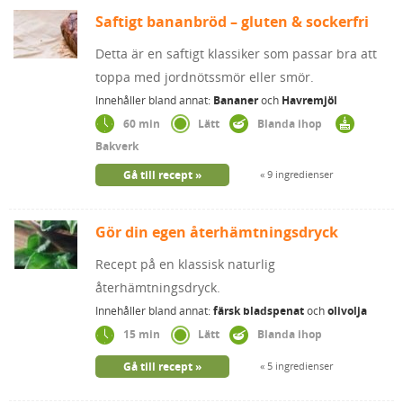
Saftigt bananbröd – gluten & sockerfri
Detta är en saftigt klassiker som passar bra att
toppa med jordnötssmör eller smör.
Innehåller bland annat:
Bananer
och
Havremjöl
60 min
Lätt
Blanda ihop
Bakverk
Gå till recept
9 ingredienser
Gör din egen återhämtningsdryck
Recept på en klassisk naturlig
återhämtningsdryck.
Innehåller bland annat:
färsk bladspenat
och
olivolja
15 min
Lätt
Blanda ihop
Gå till recept
5 ingredienser