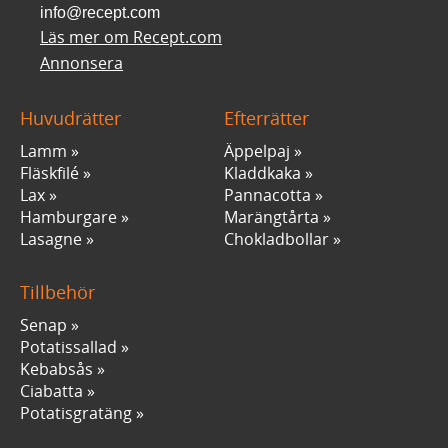
info@recept.com
Läs mer om Recept.com
Annonsera
Huvudrätter
Efterrätter
Lamm
Äppelpaj
Fläskfilé
Kladdkaka
Lax
Pannacotta
Hamburgare
Marängtårta
Lasagne
Chokladbollar
Tillbehör
Senap
Potatissallad
Kebabsås
Ciabatta
Potatisgratäng