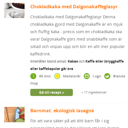
Chokladkaka med Dalgonakaffeglasyr
Chokladkaka med Dalgonakaffeglasyr Denna
chokladkaka gjord med Dalgonakaffe är en mjuk
och fluffig kaka - precis som en chokladkaka ska
vara! Dalgonakaffe görs med snabbkaffe som är
sötad och vispas upp och blir en allt mer populär
kaffedrink.
Innehåller bland annat:
Kakao
och
Kaffe eller (bryggkaffe
eller kaffekapslar går bra
60 min
Medelsvår
I ugn
Blanda
ihop
Gå till recept
17 ingredienser
Barnmat: ekologisk lasagne
För att vara säker på att ditt barn får i sig