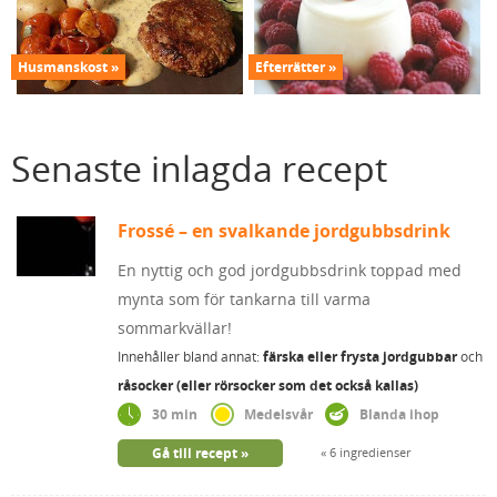
Husmanskost
Efterrätter
Senaste inlagda recept
Frossé – en svalkande jordgubbsdrink
En nyttig och god jordgubbsdrink toppad med
mynta som för tankarna till varma
sommarkvällar!
Innehåller bland annat:
färska eller frysta jordgubbar
och
råsocker (eller rörsocker som det också kallas)
30 min
Medelsvår
Blanda ihop
Gå till recept
6 ingredienser