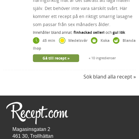
näringsriktig mat är det säkrast att laga maten
själv. Det behöver inte vara särskilt svårt. Här
kommer ett recept på en riktigt smarrig lasagne
som passar från sex månaders ålder.
Innehåller bland annat:
finhackad selleri
och
gul lök
45 min
Medelsvår
Koka
Blanda
ihop
Gå till recept
10 ingredienser
Sök bland alla recept
Magasinsgatan 2
461 30, Trollhättan