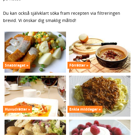
Du kan också självklart söka fram recepten via filtreringen
brevid. Vi önskar dig smaklig måltid!
Snabblagat
Förrätter
Huvudrätter
Enkla middagar