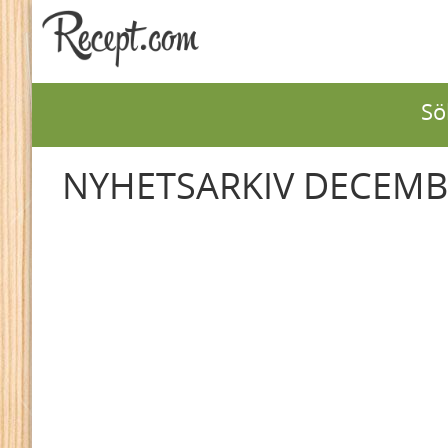
Sö
NYHETSARKIV DECEMB