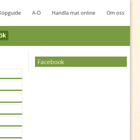
Köpguide
A-Ö
Handla mat online
Om oss
ök
d
Facebook