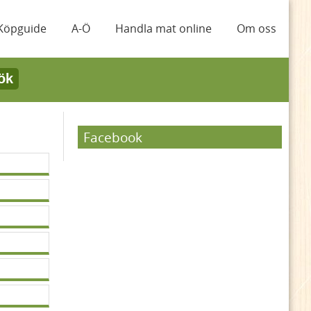
Köpguide
A-Ö
Handla mat online
Om oss
ök
d
Facebook