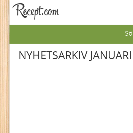
Sö
NYHETSARKIV JANUARI