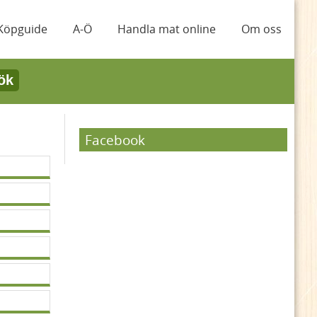
Köpguide
A-Ö
Handla mat online
Om oss
ök
d
Facebook