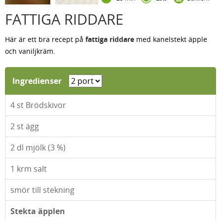
FATTIGA RIDDARE
Här är ett bra recept på
fattiga riddare
med kanelstekt äpple
och vaniljkräm.
Ingredienser
4
st Brödskivor
2
st ägg
2
dl mjölk (3 %)
1
krm salt
smör till stekning
Stekta äpplen