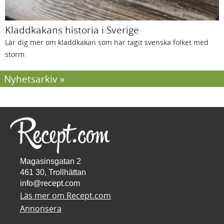
Kladdkakans historia i Sverige
Lär dig mer om kladdkakan som har tagit svenska folket med
storm.
Nyhetsarkiv
Magasinsgatan 2
461 30, Trollhättan
info@recept.com
Läs mer om Recept.com
Annonsera