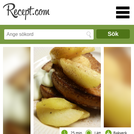
Sök
25 min
Lätt
Bakverk