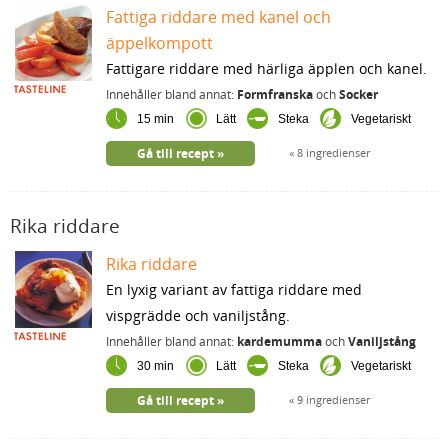
Fattiga riddare med kanel och
äppelkompott
Fattigare riddare med härliga äpplen och kanel.
Innehåller bland annat:
Formfranska
och
Socker
15 min
Lätt
Steka
Vegetariskt
Gå till recept
8 ingredienser
Rika riddare
Rika riddare
En lyxig variant av fattiga riddare med
vispgrädde och vaniljstång.
Innehåller bland annat:
kardemumma
och
Vaniljstång
30 min
Lätt
Steka
Vegetariskt
Gå till recept
9 ingredienser