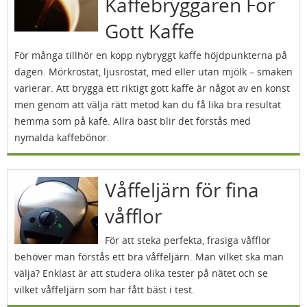
Kaffebryggaren För
Gott Kaffe
För många tillhör en kopp nybryggt kaffe höjdpunkterna på
dagen. Mörkrostat, ljusrostat, med eller utan mjölk – smaken
varierar. Att brygga ett riktigt gott kaffe är något av en konst
men genom att välja rätt metod kan du få lika bra resultat
hemma som på kafé. Allra bäst blir det förstås med
nymalda kaffebönor.
Våffeljärn för fina
våfflor
För att steka perfekta, frasiga våfflor
behöver man förstås ett bra våffeljärn. Man vilket ska man
välja? Enklast är att studera olika tester på nätet och se
vilket våffeljärn som har fått bäst i test.