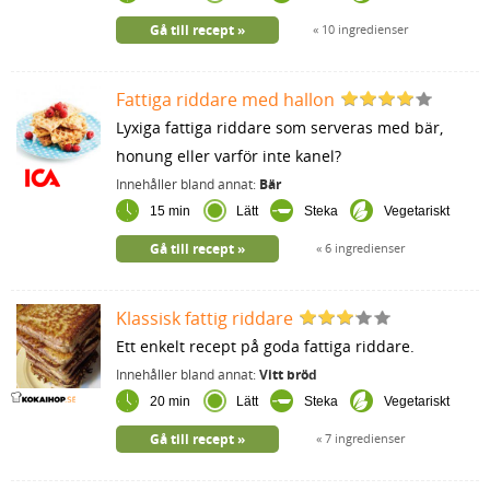
Gå till recept
10 ingredienser
Fattiga riddare med hallon
Lyxiga fattiga riddare som serveras med bär,
honung eller varför inte kanel?
Innehåller bland annat:
Bär
15 min
Lätt
Steka
Vegetariskt
Gå till recept
6 ingredienser
Klassisk fattig riddare
Ett enkelt recept på goda fattiga riddare.
Innehåller bland annat:
Vitt bröd
20 min
Lätt
Steka
Vegetariskt
Gå till recept
7 ingredienser