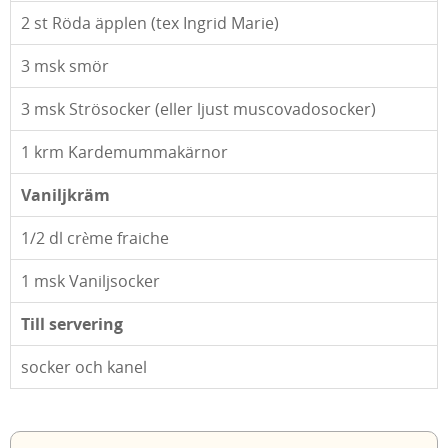
2
st Röda äpplen (tex Ingrid Marie)
3
msk smör
3
msk Strösocker (eller ljust muscovadosocker)
1
krm Kardemummakärnor
Vaniljkräm
1/2
dl crème fraiche
1
msk Vaniljsocker
Till servering
socker och kanel