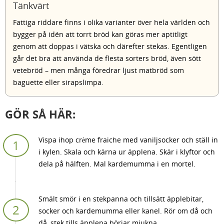
Tänkvärt
Fattiga riddare finns i olika varianter över hela världen och
bygger på idén att torrt bröd kan göras mer aptitligt
genom att doppas i vätska och därefter stekas. Egentligen
går det bra att använda de flesta sorters bröd, även sött
vetebröd – men många föredrar ljust matbröd som
baguette eller sirapslimpa.
GÖR SÅ HÄR:
Vispa ihop crème fraiche med vaniljsocker och ställ in
i kylen. Skala och kärna ur äpplena. Skär i klyftor och
dela på hälften. Mal kardemumma i en mortel.
Smält smör i en stekpanna och tillsätt äpplebitar,
socker och kardemumma eller kanel. Rör om då och
då, stek tills äpplena börjar mjukna.