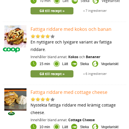
10 min
Lätt
Steka
Vegetariskt
Gå till recept
7 ingredienser
Fattiga riddare med kokos och banan
En nyttigare och lyxigare variant av fattiga
riddare.
Innehåller bland annat:
Kokos
och
Bananer
15 min
Lätt
Steka
Vegetariskt
Gå till recept
6 ingredienser
Fattiga riddare med cottage cheese
Nystekta fattiga riddare med krämig cottage
cheese.
Innehåller bland annat:
Cottage Cheese
10 min
Lätt
Steka
Vegetariskt