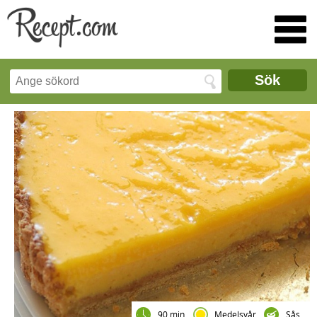
Sök
90 min
Medelsvår
Sås