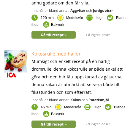
ännu godare om den får vila.
Innehåller bland annat:
Äggvitor
och
Jordgubbar
120 min
Medelsvår
I ugn
Blanda
ihop
Bakverk
Gå till recept
8 ingredienser
Kokosrulle med hallon
Mumsigt och enkelt recept på en härlig
drömrulle, denna kokosrulle är både enkel att
göra och den blir lätt uppskattad av gästerna,
denna kakan är utmärkt att servera både till
fikastunden och som efterrätt.
Innehåller bland annat:
Kokos
och
Potatismjöl
45 min
Medelsvår
I ugn
Blanda
ihop
Bakverk
Gå till recept
9 ingredienser