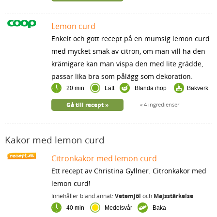
Lemon curd
Enkelt och gott recept på en mumsig lemon curd
med mycket smak av citron, om man vill ha den
krämigare kan man vispa den med lite grädde,
passar lika bra som pålägg som dekoration.
20 min
Lätt
Blanda ihop
Bakverk
Gå till recept
4 ingredienser
Kakor med lemon curd
Citronkakor med lemon curd
Ett recept av Christina Gyllner. Citronkakor med
lemon curd!
Innehåller bland annat:
Vetemjöl
och
Majsstärkelse
40 min
Medelsvår
Baka