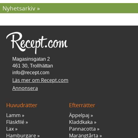
Nyhetsarkiv
Magasinsgatan 2
461 30, Trollhättan
info@recept.com
Läs mer om Recept.com
Annonsera
Huvudrätter
Efterrätter
Lamm
Äppelpaj
Fläskfilé
Kladdkaka
Lax
Pannacotta
Hamburgare
Marängtårta