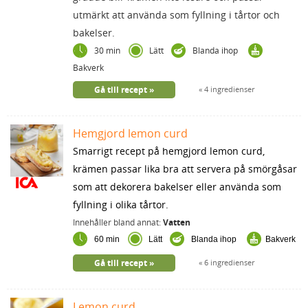
utmärkt att använda som fyllning i tårtor och
bakelser.
30 min
Lätt
Blanda ihop
Bakverk
Gå till recept
4 ingredienser
Hemgjord lemon curd
Smarrigt recept på hemgjord lemon curd,
krämen passar lika bra att servera på smörgåsar
som att dekorera bakelser eller använda som
fyllning i olika tårtor.
Innehåller bland annat:
Vatten
60 min
Lätt
Blanda ihop
Bakverk
Gå till recept
6 ingredienser
Lemon curd