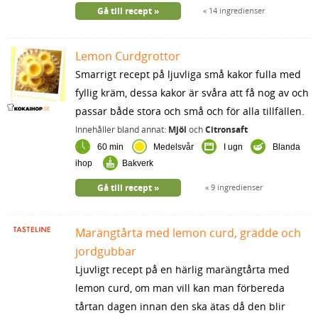
Gå till recept
14 ingredienser
Lemon Curdgrottor
Smarrigt recept på ljuvliga små kakor fulla med
fyllig kräm, dessa kakor är svåra att få nog av och
passar både stora och små och för alla tillfällen.
Innehåller bland annat:
Mjöl
och
Citronsaft
60 min
Medelsvår
I ugn
Blanda
ihop
Bakverk
Gå till recept
9 ingredienser
Marängtårta med lemon curd, grädde och
jordgubbar
Ljuvligt recept på en härlig marängtårta med
lemon curd, om man vill kan man förbereda
tårtan dagen innan den ska ätas då den blir