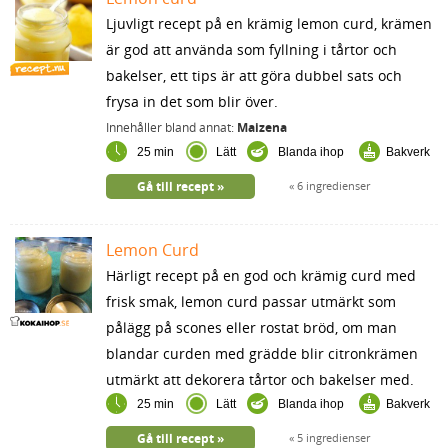
Ljuvligt recept på en krämig lemon curd, krämen
är god att använda som fyllning i tårtor och
bakelser, ett tips är att göra dubbel sats och
frysa in det som blir över.
Innehåller bland annat:
Maizena
25 min
Lätt
Blanda ihop
Bakverk
Gå till recept
6 ingredienser
Lemon Curd
Härligt recept på en god och krämig curd med
frisk smak, lemon curd passar utmärkt som
pålägg på scones eller rostat bröd, om man
blandar curden med grädde blir citronkrämen
utmärkt att dekorera tårtor och bakelser med.
25 min
Lätt
Blanda ihop
Bakverk
Gå till recept
5 ingredienser