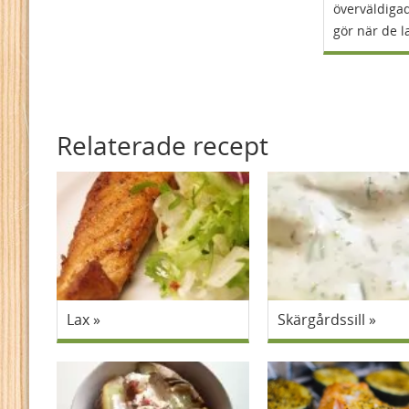
överväldigad
gör när de l
Relaterade recept
Lax
Skärgårdssill