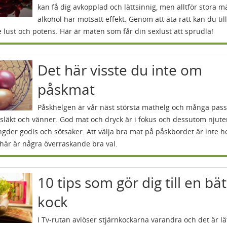
kan få dig avkopplad och lättsinnig, men alltför stora 
alkohol har motsatt effekt. Genom att äta rätt kan du till
 lust och potens. Här är maten som får din sexlust att sprudla!
Det här visste du inte om
påskmat
Påskhelgen är vår näst största mathelg och många pass
läkt och vänner. God mat och dryck är i fokus och dessutom njut
gder godis och sötsaker. Att välja bra mat på påskbordet är inte he
här är några överraskande bra val.
10 tips som gör dig till en bä
kock
I Tv-rutan avlöser stjärnkockarna varandra och det är lät