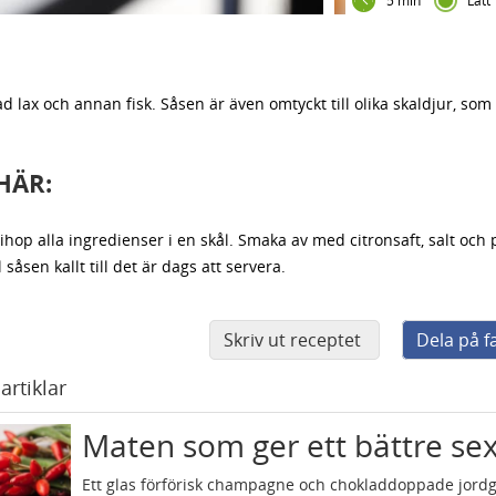
5 min
Lätt
ad lax och annan fisk. Såsen är även omtyckt till olika skaldjur, som 
HÄR:
ihop alla ingredienser i en skål. Smaka av med citronsaft, salt och
l såsen kallt till det är dags att servera.
Skriv ut receptet
Dela på 
artiklar
Maten som ger ett bättre sex
Ett glas förförisk champagne och chokladdoppade jord