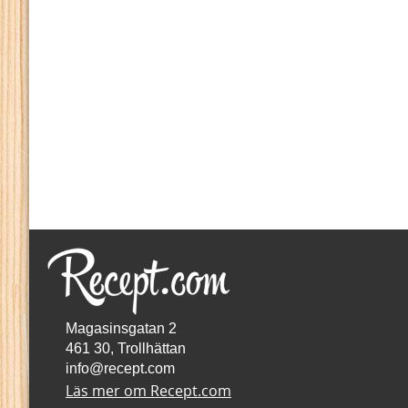
Magasinsgatan 2
461 30, Trollhättan
info@recept.com
Läs mer om Recept.com