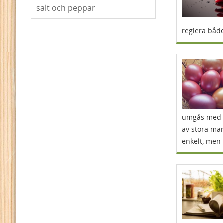
salt och peppar
reglera både
umgås med s
av stora män
enkelt, men 