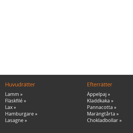
Huvudrätter
Efterrätter
Lamm
Äppelpaj
Fläskfilé
Kladdkaka
Lax
Pannacotta
Hamburgare
Marängtårta
Lasagne
Chokladbollar