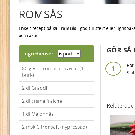
ROMSÅS
Enkelt recept på kall
romsås
- god till stekt eller ugnsbak
och räkor.
GÖR SÅ 
Ingredienser
Rör 
80
g Röd rom eller caviar (1
Stäl
burk)
2
dl Gräddfil
2
dl crème fraiche
Relaterade 
1
dl Majonnäs
2
msk Citronsaft (nypressad)