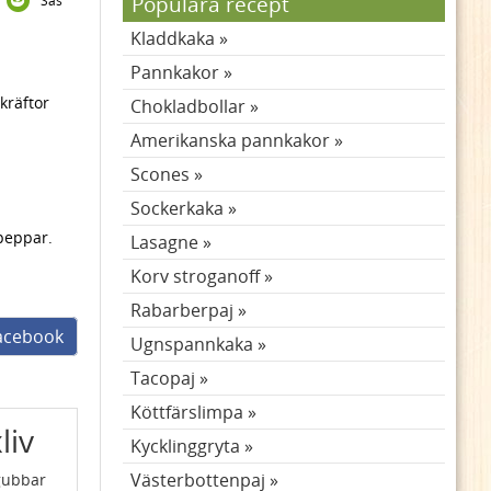
Populära recept
Sås
Kladdkaka
Pannkakor
kräftor
Chokladbollar
Amerikanska pannkakor
Scones
Sockerkaka
 peppar.
Lasagne
Korv stroganoff
Rabarberpaj
facebook
Ugnspannkaka
Tacopaj
Köttfärslimpa
liv
Kycklinggryta
Västerbottenpaj
gubbar