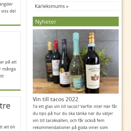
mängder
Kärleksmums
 viss del
Nyheter
ar på att
er många
lt
Vin till tacos 2022
ttre
Ta ett glas vin till tacos? Varför inte! Här får
du tips på hur du ska tänka när du väljer
vin till tacokvällen, och får också fem
t att bli
rekommendationer på goda viner som