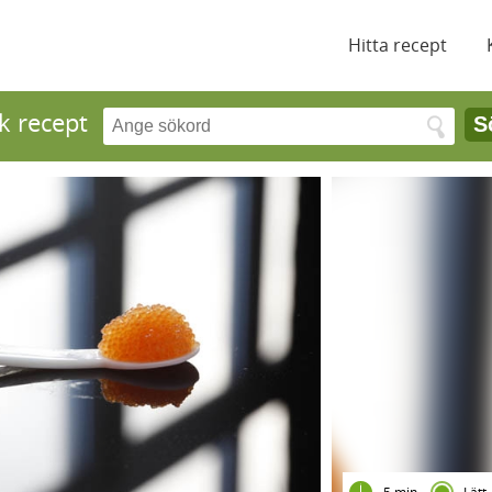
Hitta recept
k recept
S