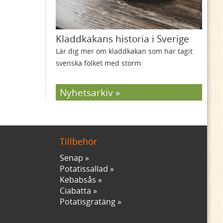
Kladdkakans historia i Sverige
Lär dig mer om kladdkakan som har tagit
svenska folket med storm.
Nyhetsarkiv
Tillbehör
Senap
Potatissallad
Kebabsås
Ciabatta
Potatisgratäng