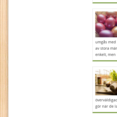
umgås med s
av stora män
enkelt, men 
överväldigad
gör när de l