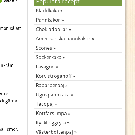
Populära recept
Bakverk
Kladdkaka
Pannkakor
mör, så att
Chokladbollar
Amerikanska pannkakor
Scones
Sockerkaka
 inkråm.
Lasagne
Korv stroganoff
Rabarberpaj
ttre
Ugnspannkaka
yck gärna
Tacopaj
.
Köttfärslimpa
Kycklinggryta
na i smör.
Västerbottenpaj