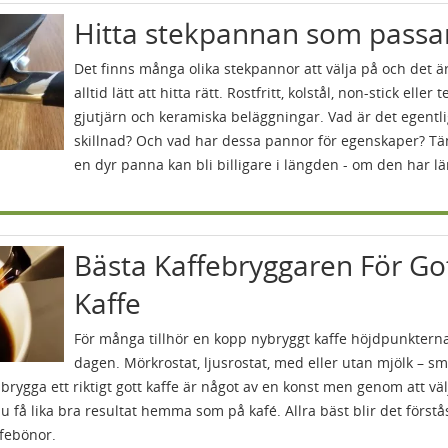
Hitta stekpannan som passar
Det finns många olika stekpannor att välja på och det är
alltid lätt att hitta rätt. Rostfritt, kolstål, non-stick eller t
gjutjärn och keramiska beläggningar. Vad är det egentli
skillnad? Och vad har dessa pannor för egenskaper? Tä
en dyr panna kan bli billigare i längden - om den har l
Bästa Kaffebryggaren För Go
Kaffe
För många tillhör en kopp nybryggt kaffe höjdpunktern
dagen. Mörkrostat, ljusrostat, med eller utan mjölk – s
 brygga ett riktigt gott kaffe är något av en konst men genom att väl
 få lika bra resultat hemma som på kafé. Allra bäst blir det först
febönor.