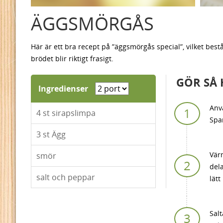
ÄGGSMÖRGÅS
Här är ett bra recept på ”äggsmörgås special”, vilket bes
brödet blir riktigt frasigt.
GÖR SÅ 
Ingredienser
Anv
4
st sirapslimpa
Spar
3
st Ägg
Värm
smör
dela
salt och peppar
lätt
Salt