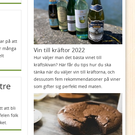
ar på att
er många
Vin till kräftor 2022
lt
Hur väljer man det bästa vinet till
kräftskivan? Här får du tips hur du ska
tänka när du väljer vin till kräftorna, och
dessutom fem rekommendationer på viner
ttre
som gifter sig perfekt med maten.
t att bli
felen folk
ket.