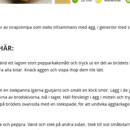
20 min
Medelsvår
tår av sirapslimpa som steks tillsammans med ägg, i generöst med s
HÄR:
änd ett lagom stort pepparkaksmått och tryck ut en del av brödets
a alla bitar. Knäck äggen och vispa ihop dem lite lätt.
 en stekpanna (gärna gjutjärn) och smält en klick smör. Lägg i de y
rna av brödskivorna, två i taget. Häll försiktigt i ägg i mitten och tr
 på brödets ovansida med en stekspade, för att undvika äggläckage
a och peppra. Vänd och stek på andra sidan. Stek till sist småbitar