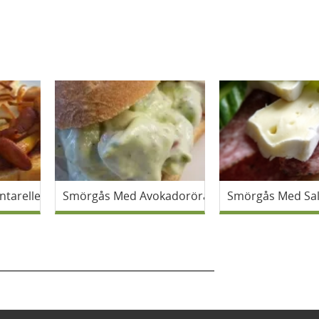
ntareller
Smörgås Med Avokadoröra
Smörgås Med Sal