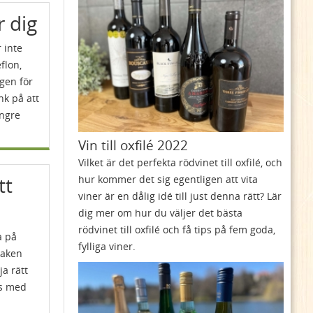
 dig
 inte
eflon,
gen för
nk på att
ängre
Vin till oxfilé 2022
Vilket är det perfekta rödvinet till oxfilé, och
tt
hur kommer det sig egentligen att vita
viner är en dålig idé till just denna rätt? Lär
dig mer om hur du väljer det bästa
rödvinet till oxfilé och få tips på fem goda,
a på
fylliga viner.
maken
ja rätt
ås med