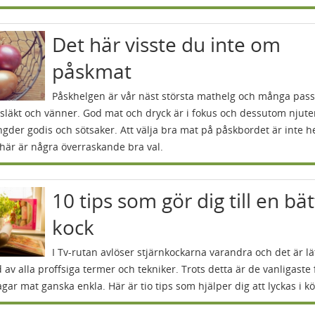
Det här visste du inte om
påskmat
Påskhelgen är vår näst största mathelg och många pass
läkt och vänner. God mat och dryck är i fokus och dessutom njut
gder godis och sötsaker. Att välja bra mat på påskbordet är inte he
här är några överraskande bra val.
10 tips som gör dig till en bä
kock
I Tv-rutan avlöser stjärnkockarna varandra och det är lät
 av alla proffsiga termer och tekniker. Trots detta är de vanligaste 
agar mat ganska enkla. Här är tio tips som hjälper dig att lyckas i kö