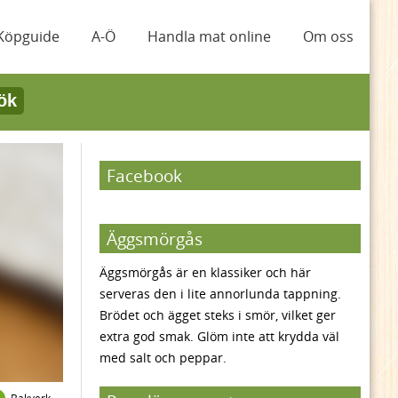
Köpguide
A-Ö
Handla mat online
Om oss
ök
Facebook
Äggsmörgås
Äggsmörgås är en klassiker och här
serveras den i lite annorlunda tappning.
Brödet och ägget steks i smör, vilket ger
extra god smak. Glöm inte att krydda väl
med salt och peppar.