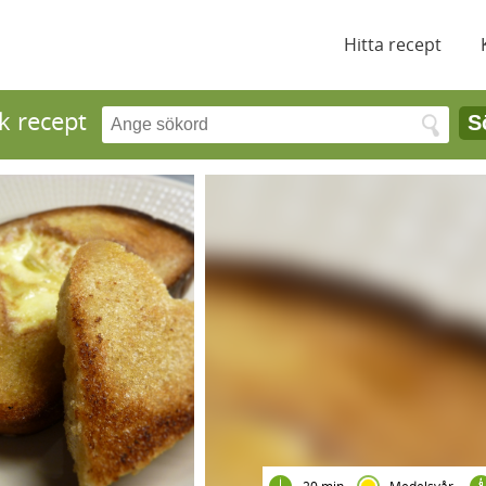
Hitta recept
k recept
S