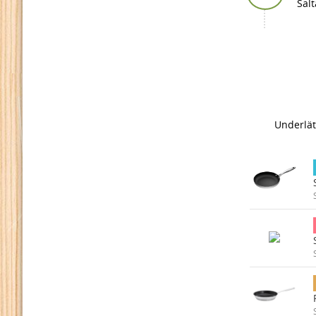
Sal
Underlät