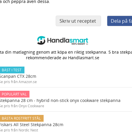
ta och peppra även dessa.
Skriv ut receptet
Dela på 
ta din matlagning genom att köpa en riktig stekpanna. 5 bra stek
rekommenderade av Handlasmart.se
BÄST I TEST
Scanpan CTX 28cm
Se pris från Amazon.se
POPULÄRT VAL
Stekpanna 28 cm - hybrid non-stick onyx cookware stekpanna
Se pris från Onyx Cookware
BÄSTA ROSTFRITT STÅL
Fiskars All Steel Stekpanna 28cm
Se pris från Nordic Nest