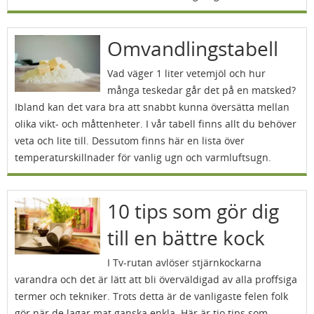
Omvandlingstabell
Vad väger 1 liter vetemjöl och hur
många teskedar går det på en matsked?
Ibland kan det vara bra att snabbt kunna översätta mellan
olika vikt- och måttenheter. I vår tabell finns allt du behöver
veta och lite till. Dessutom finns här en lista över
temperaturskillnader för vanlig ugn och varmluftsugn.
10 tips som gör dig
till en bättre kock
I Tv-rutan avlöser stjärnkockarna
varandra och det är lätt att bli överväldigad av alla proffsiga
termer och tekniker. Trots detta är de vanligaste felen folk
gör när de lagar mat ganska enkla. Här är tio tips som