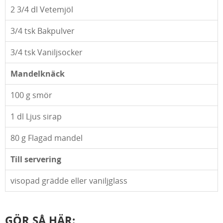
2 3/4
dl Vetemjöl
3/4
tsk Bakpulver
3/4
tsk Vaniljsocker
Mandelknäck
100
g smör
1
dl Ljus sirap
80
g Flagad mandel
Till servering
visopad grädde eller vaniljglass
GÖR SÅ HÄR: