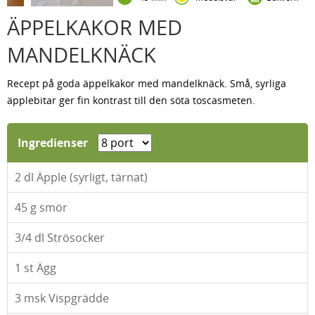
ÄPPELKAKOR MED
MANDELKNÄCK
Recept på goda äppelkakor med mandelknäck. Små, syrliga
äpplebitar ger fin kontrast till den söta toscasmeten.
Ingredienser
2
dl Äpple (syrligt, tärnat)
45
g smör
3/4
dl Strösocker
1
st Ägg
3
msk Vispgrädde