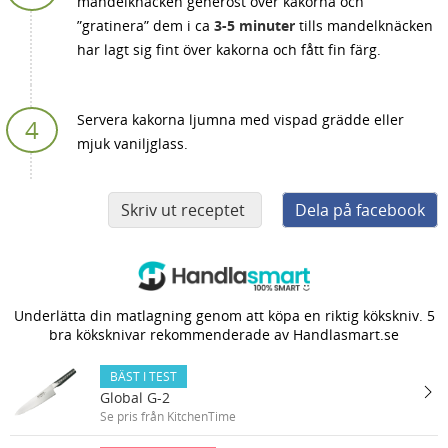
mandelknäcken generöst över kakorna och
”gratinera” dem i ca
3-5 minuter
tills mandelknäcken
har lagt sig fint över kakorna och fått fin färg.
Servera kakorna ljumna med vispad grädde eller
mjuk vaniljglass.
Skriv ut receptet
Dela på facebook
Underlätta din matlagning genom att köpa en riktig kökskniv. 5
bra köksknivar rekommenderade av Handlasmart.se
BÄST I TEST
Global G-2
Se pris från KitchenTime