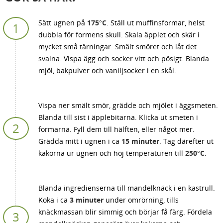
Sätt ugnen på
175°C
. Ställ ut muffinsformar, helst
dubbla för formens skull. Skala äpplet och skär i
mycket små tärningar. Smält smöret och låt det
svalna. Vispa ägg och socker vitt och pösigt. Blanda
mjöl, bakpulver och vaniljsocker i en skål.
Vispa ner smält smör, grädde och mjölet i äggsmeten.
Blanda till sist i äpplebitarna. Klicka ut smeten i
formarna. Fyll dem till hälften, eller något mer.
Grädda mitt i ugnen i ca
15 minuter
. Tag därefter ut
kakorna ur ugnen och höj temperaturen till
250°C
.
Blanda ingredienserna till mandelknäck i en kastrull.
Koka i ca
3 minuter
under omrörning, tills
knäckmassan blir simmig och börjar få färg. Fördela