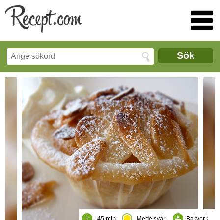
Sök
45 min
Medelsvår
Bakverk