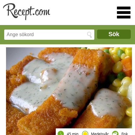
Sök
45 min
Medelsvår
Fisk