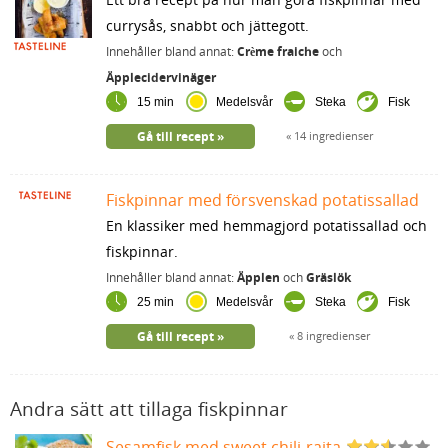
currysås, snabbt och jättegott.
Innehåller bland annat:
Crème fraiche
och
Äpplecidervinäger
15 min
Medelsvår
Steka
Fisk
Gå till recept
14 ingredienser
Fiskpinnar med försvenskad potatissallad
En klassiker med hemmagjord potatissallad och
fiskpinnar.
Innehåller bland annat:
Äpplen
och
Gräslök
25 min
Medelsvår
Steka
Fisk
Gå till recept
8 ingredienser
Andra sätt att tillaga fiskpinnar
Sesamfisk med sweet chili-raita