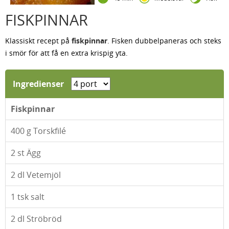
FISKPINNAR
Klassiskt recept på
fiskpinnar
. Fisken dubbelpaneras och steks
i smör för att få en extra krispig yta.
Ingredienser
Fiskpinnar
400
g Torskfilé
2
st Ägg
2
dl Vetemjöl
1
tsk salt
2
dl Ströbröd