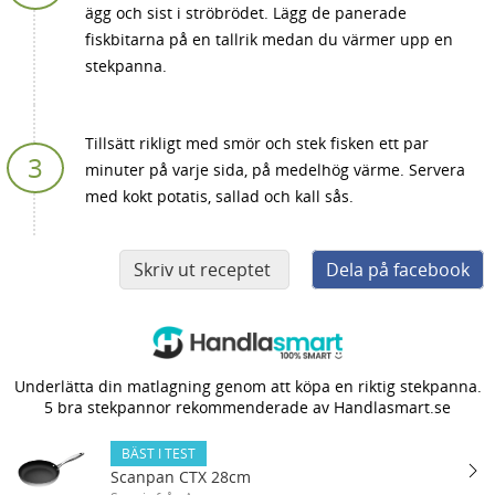
ägg och sist i ströbrödet. Lägg de panerade
fiskbitarna på en tallrik medan du värmer upp en
stekpanna.
Tillsätt rikligt med smör och stek fisken ett par
minuter på varje sida, på medelhög värme. Servera
med kokt potatis, sallad och kall sås.
Skriv ut receptet
Dela på facebook
Underlätta din matlagning genom att köpa en riktig stekpanna.
5 bra stekpannor rekommenderade av Handlasmart.se
BÄST I TEST
Scanpan CTX 28cm