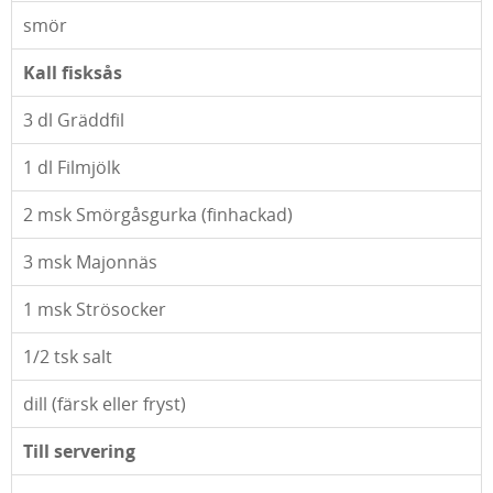
smör
Kall fisksås
3
dl Gräddfil
1
dl Filmjölk
2
msk Smörgåsgurka (finhackad)
3
msk Majonnäs
1
msk Strösocker
1/2
tsk salt
dill (färsk eller fryst)
Till servering