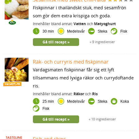
Fiskpinnar i thailändskt stuk, med sesamfrön
som gör dem extra krispiga och goda.
Innehåller bland annat:
Vatten
och
Matyoghurt
30 min
Medelsvår
Steka
Fisk
Gå till recept
9 ingredienser
Räk- och curryris med fiskpinnar
Vardagsmaten fiskpinnar får sig ett lyft
tillsammans med lyxiga räkor och currydoftande
ris.
Innehåller bland annat:
Räkor
och
Ris
25 min
Medelsvår
Steka
Koka
Fisk
Gå till recept
10 ingredienser