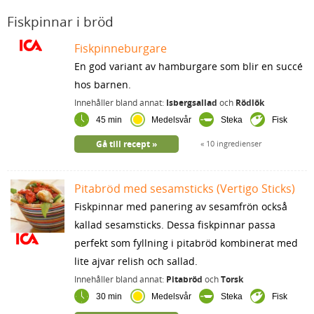
Fiskpinnar i bröd
Fiskpinneburgare
En god variant av hamburgare som blir en succé
hos barnen.
Innehåller bland annat:
Isbergsallad
och
Rödlök
45 min
Medelsvår
Steka
Fisk
Gå till recept
10 ingredienser
Pitabröd med sesamsticks (Vertigo Sticks)
Fiskpinnar med panering av sesamfrön också
kallad sesamsticks. Dessa fiskpinnar passa
perfekt som fyllning i pitabröd kombinerat med
lite ajvar relish och sallad.
Innehåller bland annat:
Pitabröd
och
Torsk
30 min
Medelsvår
Steka
Fisk