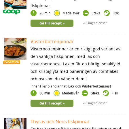
fiskpinnar.
20 min
Medelsvår
Steka
Fisk
Gå till recept
6 ingredienser
Västerbottenpinnar
Västerbottenpinnar är en riktigt god variant av
den vanliga fiskpinnen, med lax och
västerbottenost. Laxen får en härligt smakfylld
och krispig yta med paneringen av cornflakes
och ost som du vänder dem i.
Innehåller bland annat:
Lax
och
Västerbottensost
30 min
Medelsvår
Steka
Fisk
Gå till recept
8 ingredienser
Thyras och Neos fiskpinnar
Ett bra recept på hur man göra fiskpinnar med