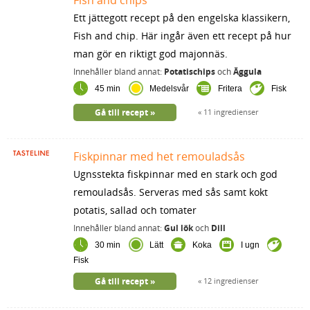
Fish and chips
Ett jättegott recept på den engelska klassikern,
Fish and chip. Här ingår även ett recept på hur
man gör en riktigt god majonnäs.
Innehåller bland annat:
Potatischips
och
Äggula
45 min
Medelsvår
Fritera
Fisk
Gå till recept
11 ingredienser
Fiskpinnar med het remouladsås
Ugnsstekta fiskpinnar med en stark och god
remouladsås. Serveras med sås samt kokt
potatis, sallad och tomater
Innehåller bland annat:
Gul lök
och
Dill
30 min
Lätt
Koka
I ugn
Fisk
Gå till recept
12 ingredienser