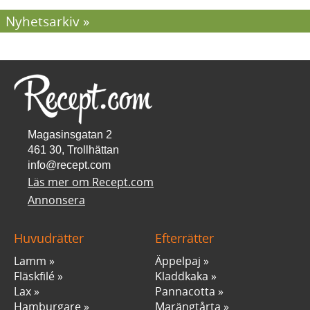
Nyhetsarkiv
Magasinsgatan 2
461 30, Trollhättan
info@recept.com
Läs mer om Recept.com
Annonsera
Huvudrätter
Efterrätter
Lamm
Äppelpaj
Fläskfilé
Kladdkaka
Lax
Pannacotta
Hamburgare
Marängtårta