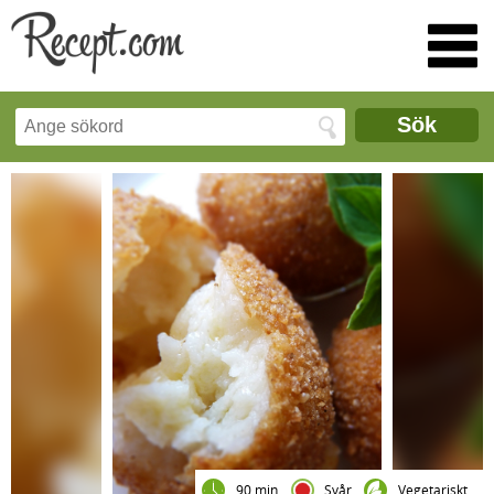
Sök
90 min
Svår
Vegetariskt