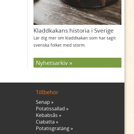
Kladdkakans historia i Sverige
Lär dig mer om kladdkakan som har tagit
svenska folket med storm.
Nyhetsarkiv
Tillbehör
Senap
Potatissallad
Kebabsås
Ciabatta
Potatisgratäng