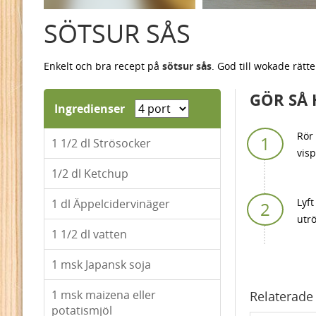
SÖTSUR SÅS
Enkelt och bra recept på
sötsur sås
. God till wokade rätt
GÖR SÅ 
Ingredienser
Rör 
1 1/2
dl Strösocker
visp
1/2
dl Ketchup
Lyft
1
dl Äppelcidervinäger
utrö
1 1/2
dl vatten
1
msk Japansk soja
1
msk maizena eller
Relaterade 
potatismjöl