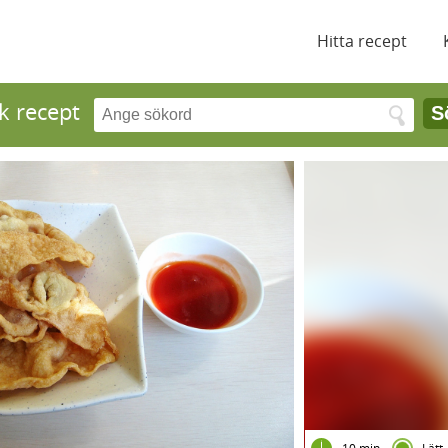
Hitta recept
k recept
S