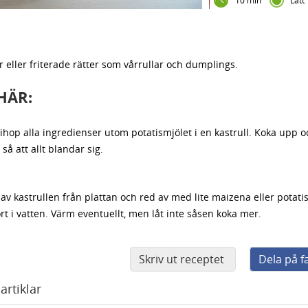
10 min
Lätt
er eller friterade rätter som vårrullar och dumplings.
HÄR:
ihop alla ingredienser utom potatismjölet i en kastrull. Koka upp 
 så att allt blandar sig.
 av kastrullen från plattan och red av med lite maizena eller potati
rt i vatten. Värm eventuellt, men låt inte såsen koka mer.
Skriv ut receptet
Dela på 
artiklar