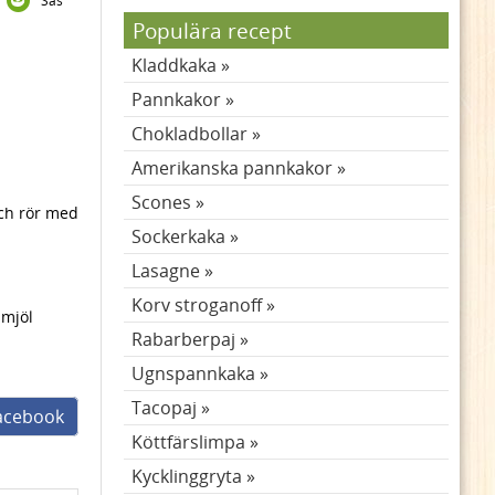
Sås
Populära recept
Kladdkaka
Pannkakor
Chokladbollar
Amerikanska pannkakor
Scones
och rör med
Sockerkaka
Lasagne
Korv stroganoff
smjöl
Rabarberpaj
Ugnspannkaka
Tacopaj
facebook
Köttfärslimpa
Kycklinggryta