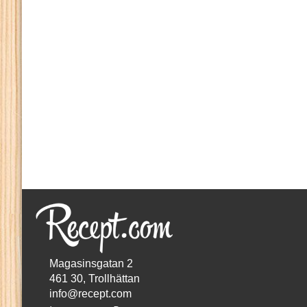
Magasinsgatan 2
461 30, Trollhättan
info@recept.com