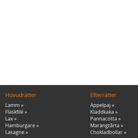
Huvudrätter
Efterrätter
Lamm
Äppelpaj
Fläskfilé
Kladdkaka
Lax
Pannacotta
Hamburgare
Marängtårta
Lasagne
Chokladbollar