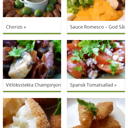
Chorizo
Sauce Romesco – God Sås Ti
Vitlöksstekta Champinjoner
Spansk Tomatsallad