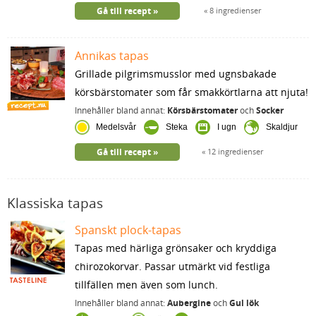
Gå till recept
8 ingredienser
Annikas tapas
Grillade pilgrimsmusslor med ugnsbakade
körsbärstomater som får smakkörtlarna att njuta!
Innehåller bland annat:
Körsbärstomater
och
Socker
Medelsvår
Steka
I ugn
Skaldjur
Gå till recept
12 ingredienser
Klassiska tapas
Spanskt plock-tapas
Tapas med härliga grönsaker och kryddiga
chirozokorvar. Passar utmärkt vid festliga
tillfällen men även som lunch.
Innehåller bland annat:
Aubergine
och
Gul lök