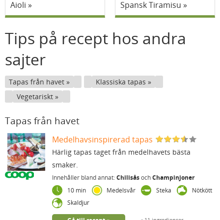
Aioli
Spansk Tiramisu
Tips på recept hos andra
sajter
Tapas från havet
Klassiska tapas
Vegetariskt
Tapas från havet
Medelhavsinspirerad tapas
Härlig tapas taget från medelhavets bästa
smaker.
Innehåller bland annat:
Chilisås
och
Champinjoner
10 min
Medelsvår
Steka
Nötkött
Skaldjur
11 ingredienser