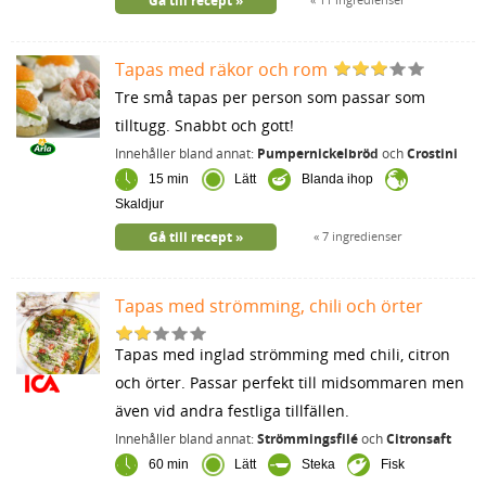
Gå till recept
Tapas med räkor och rom
Tre små tapas per person som passar som
tilltugg. Snabbt och gott!
Innehåller bland annat:
Pumpernickelbröd
och
Crostini
15 min
Lätt
Blanda ihop
Skaldjur
Gå till recept
7 ingredienser
Tapas med strömming, chili och örter
Tapas med inglad strömming med chili, citron
och örter. Passar perfekt till midsommaren men
även vid andra festliga tillfällen.
Innehåller bland annat:
Strömmingsfilé
och
Citronsaft
60 min
Lätt
Steka
Fisk