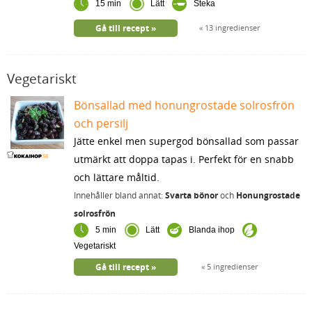
15 min
Lätt
Steka
Gå till recept
13 ingredienser
Vegetariskt
Bönsallad med honungrostade solrosfrön
och persilj
Jätte enkel men supergod bönsallad som passar
utmärkt att doppa tapas i. Perfekt för en snabb
och lättare måltid.
Innehåller bland annat:
Svarta bönor
och
Honungrostade
solrosfrön
5 min
Lätt
Blanda ihop
Vegetariskt
Gå till recept
5 ingredienser