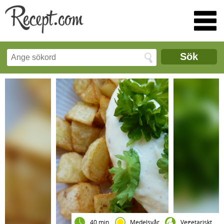
Sök
40 min
Medelsvår
Vegetariskt