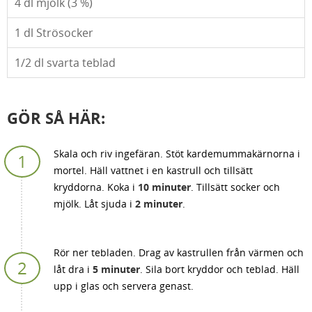
4
dl mjölk (3 %)
1
dl Strösocker
1/2
dl svarta teblad
GÖR SÅ HÄR:
Skala och riv ingefäran. Stöt kardemummakärnorna i
mortel. Häll vattnet i en kastrull och tillsätt
kryddorna. Koka i
10 minuter
. Tillsätt socker och
mjölk. Låt sjuda i
2 minuter
.
Rör ner tebladen. Drag av kastrullen från värmen och
låt dra i
5 minuter
. Sila bort kryddor och teblad. Häll
upp i glas och servera genast.