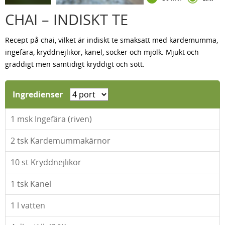
CHAI – INDISKT TE
Recept på chai, vilket är indiskt te smaksatt med kardemumma,
ingefära, kryddnejlikor, kanel, socker och mjölk. Mjukt och
gräddigt men samtidigt kryddigt och sött.
Ingredienser
1
msk Ingefära (riven)
2
tsk Kardemummakärnor
10
st Kryddnejlikor
1
tsk Kanel
1
l vatten