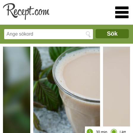
Sök
30 min
Lätt