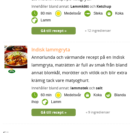
Innehåller bland annat:
Lammkött
och
Ketchup
80 min
Medelsvår
Steka
Koka
Lamm
Gå till recept
12 ingredienser
Indisk lammgryta
Annorlunda och värmande recept på en Indisk
lammgryta, maträtten är full av smak från bland
annat blomkål, morötter och vitlök och blir extra
krämig tack vare matyoghurt.
Innehåller bland annat:
lammstek
och
salt
60 min
Medelsvår
Koka
Blanda
ihop
Lamm
Gå till recept
9 ingredienser