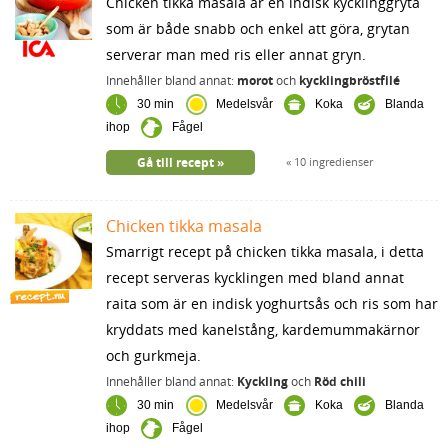
Chicken tikka masala är en indisk kycklinggryta
som är både snabb och enkel att göra, grytan
serverar man med ris eller annat gryn.
Innehåller bland annat:
morot
och
kycklingbröstfilé
30 min
Medelsvår
Koka
Blanda
ihop
Fågel
Gå till recept
10 ingredienser
Chicken tikka masala
Smarrigt recept på chicken tikka masala, i detta
recept serveras kycklingen med bland annat
raita som är en indisk yoghurtsås och ris som har
kryddats med kanelstång, kardemummakärnor
och gurkmeja.
Innehåller bland annat:
Kyckling
och
Röd chili
30 min
Medelsvår
Koka
Blanda
ihop
Fågel