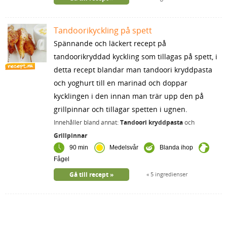
Tandoorikyckling på spett
Spännande och läckert recept på
tandoorikryddad kyckling som tillagas på spett, i
detta recept blandar man tandoori kryddpasta
och yoghurt till en marinad och doppar
kycklingen i den innan man trär upp den på
grillpinnar och tillagar spetten i ugnen.
Innehåller bland annat:
Tandoori kryddpasta
och
Grillpinnar
90 min
Medelsvår
Blanda ihop
Fågel
Gå till recept
5 ingredienser