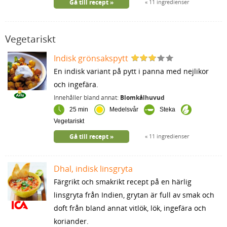
Gå till recept
11 ingredienser
Vegetariskt
Indisk grönsakspytt
En indisk variant på pytt i panna med nejlikor
och ingefära.
Innehåller bland annat:
Blomkålhuvud
25 min
Medelsvår
Steka
Vegetariskt
Gå till recept
11 ingredienser
Dhal, indisk linsgryta
Färgrikt och smakrikt recept på en härlig
linsgryta från Indien, grytan är full av smak och
doft från bland annat vitlök, lök, ingefära och
koriander.