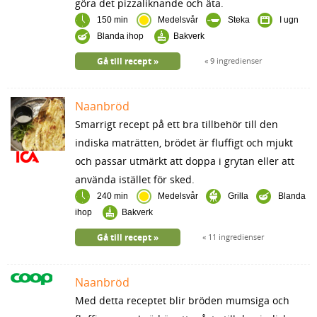
göra det pizzaliknande och äta.
150 min
Medelsvår
Steka
I ugn
Blanda ihop
Bakverk
Gå till recept
9 ingredienser
Naanbröd
Smarrigt recept på ett bra tillbehör till den
indiska maträtten, brödet är fluffigt och mjukt
och passar utmärkt att doppa i grytan eller att
använda istället för sked.
240 min
Medelsvår
Grilla
Blanda
ihop
Bakverk
Gå till recept
11 ingredienser
Naanbröd
Med detta receptet blir bröden mumsiga och