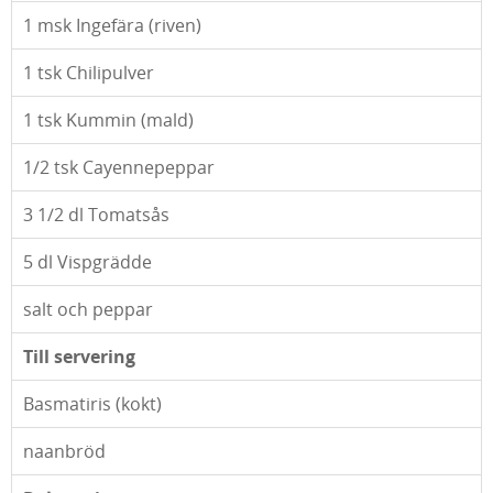
1
msk Ingefära (riven)
1
tsk Chilipulver
1
tsk Kummin (mald)
1/2
tsk Cayennepeppar
3 1/2
dl Tomatsås
5
dl Vispgrädde
salt och peppar
Till servering
Basmatiris (kokt)
naanbröd