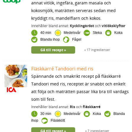
annat vitlök, ingefära, garam masala och
kokosmjölk, maträtten serveras sedan med
kryddigt ris, mandelflarn och kokos.
Innehåller bland annat:
Kycklingbröst
och
vitlöksklyftor
40 min
Medelsvår
Steka
Koka
Blanda ihop
Fågel
Gå till recept
17 ingredienser
Fläskkarré Tandoori med ris
Spännande och smakrikt recept på fläskkarré
Tandoori med ris, receptet är snabbt och enkelt
att följa och maträtten passar lika bra till vardags
som till fest.
Innehåller bland annat:
Ris
och
fläskkarré
30 min
Medelsvår
Koka
Blanda
ihop
Fläskkött
Gå till recept
7 ingredienser