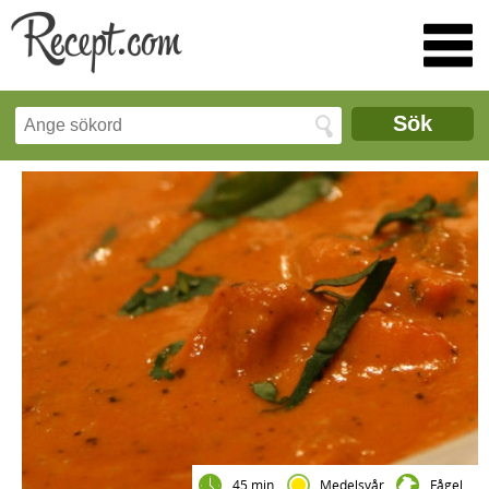
Sök
45 min
Medelsvår
Fågel