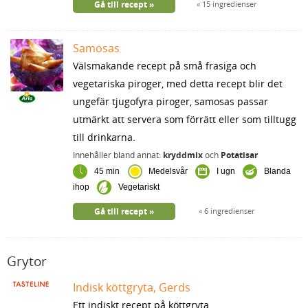
Gå till recept
15 ingredienser
Samosas
Välsmakande recept på små frasiga och
vegetariska piroger, med detta recept blir det
ungefär tjugofyra piroger, samosas passar
utmärkt att servera som förrätt eller som tilltugg
till drinkarna.
Innehåller bland annat:
kryddmix
och
Potatisar
45 min
Medelsvår
I ugn
Blanda
ihop
Vegetariskt
Gå till recept
6 ingredienser
Grytor
Indisk köttgryta, Gerds
Ett indiskt recept på köttgryta.