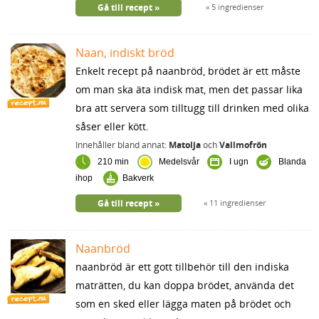
Gå till recept
5 ingredienser
Naan, indiskt bröd
Enkelt recept på naanbröd, brödet är ett måste
om man ska äta indisk mat, men det passar lika
bra att servera som tilltugg till drinken med olika
såser eller kött.
Innehåller bland annat:
Matolja
och
Vallmofrön
210 min
Medelsvår
I ugn
Blanda
ihop
Bakverk
Gå till recept
11 ingredienser
Naanbröd
naanbröd är ett gott tillbehör till den indiska
maträtten, du kan doppa brödet, använda det
som en sked eller lägga maten på brödet och