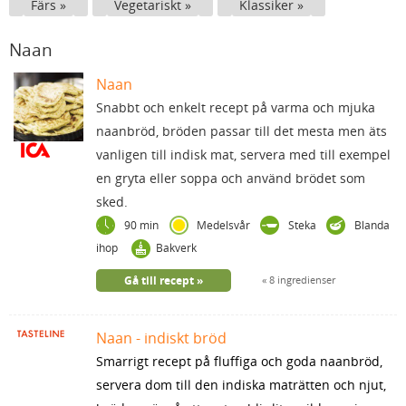
Färs
Vegetariskt
Klassiker
Naan
Naan
Snabbt och enkelt recept på varma och mjuka
naanbröd, bröden passar till det mesta men äts
vanligen till indisk mat, servera med till exempel
en gryta eller soppa och använd brödet som
sked.
90 min
Medelsvår
Steka
Blanda
ihop
Bakverk
Gå till recept
8 ingredienser
Naan - indiskt bröd
Smarrigt recept på fluffiga och goda naanbröd,
servera dom till den indiska maträtten och njut,