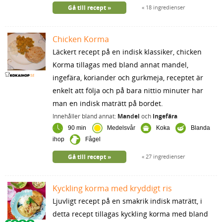
Gå till recept
18 ingredienser
Chicken Korma
Läckert recept på en indisk klassiker, chicken
Korma tillagas med bland annat mandel,
ingefära, koriander och gurkmeja, receptet är
enkelt att följa och på bara nittio minuter har
man en indisk maträtt på bordet.
Innehåller bland annat:
Mandel
och
Ingefära
90 min
Medelsvår
Koka
Blanda
ihop
Fågel
Gå till recept
27 ingredienser
Kyckling korma med kryddigt ris
Ljuvligt recept på en smakrik indisk maträtt, i
detta recept tillagas kyckling korma med bland