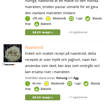
fluffiga, naanbröd är ett måste till den indiska
maträtten, bröden passar utmärkt för att göra
den starkare maträtten mildare.
195 min
Medelsvår
I ugn
Blanda
ihop
Bakverk
Gå till recept
8 ingredienser
Naanbröd
Enkelt och snabbt recept på naanbröd, detta
receptet är utan mjölk och yoghurt, naan kan
användas som sked, kan ätas som smörgås och
kan ersätta riset i maträtten.
Innehåller bland annat:
Honung
och
Ägg
60 min
Medelsvår
I ugn
Blanda
ihop
Bakverk
Gå till recept
7 ingredienser