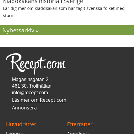
Kladdkakans historia i Sverige
Lär dig mer om kladdkakan som har tagit svenska folket med
storm.
Nyhetsarkiv
Magasinsgatan 2
461 30, Trollhättan
info@recept.com
Läs mer om Recept.com
Annonsera
Huvudrätter
Efterrätter