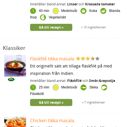
Innehåller bland annat:
Linser
och
Krossade tomater
40 min
Medelsvår
Koka
Blanda
ihop
Vegetariskt
Gå till recept
15 ingredienser
Klassiker
Fläskfilé tikka masala
Ett originellt sätt att tillaga fläskfilé på med
inspiration från Indien.
Innehåller bland annat:
Fläskfilé
och
Smör-&rapsolja
25 min
Medelsvår
Steka
Fläskkött
Gå till recept
7 ingredienser
Chicken tikka masala