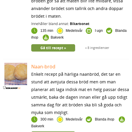
bröden gör så att maten blir lite mildare, vissa
använder brödet som tallrik och andra doppar
brödet i maten.
Innehåller bland annat:
Bikarbonat
135 min
Medelsvår
I ugn
Blanda
ihop
Bakverk
Gå till recept
8 ingredienser
Naan-bröd
Enkelt recept på härliga naanbröd, det tar en
stund att avnjuta dessa bröd men om man
planerar att laga indisk mat en helg passar dessa
utmärkt, baka de dagen innan eller gå upp tidigt
samma dag för att bröden ska bli så goda och
mjuka som möjligt.
300 min
Medelsvår
Blanda ihop
Bakverk