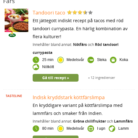
Färs
Tandoori taco
Ett jättegott indiskt recept på tacos med röd
tandoori currypasta. En härlig kombination av
flera kulturer!
Innehåller bland annat:
Nötfärs
och
Röd tandoori
currypasta
25 min
Medelsvår
Steka
Koka
Nötkött
Gå till recept
12 ingredienser
Indisk kryddstark köttfärslimpa
En kryddigare variant på köttfärslimpa med
lammfärs och smaker från Indien.
Innehåller bland annat:
Gröna chilifrukter
och
Lammfärs
80 min
Medelsvår
I ugn
Lamm