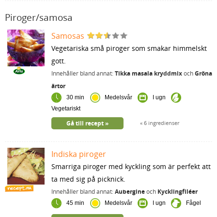
Piroger/samosa
Samosas
Vegetariska små piroger som smakar himmelskt
gott.
Innehåller bland annat:
Tikka masala kryddmix
och
Gröna
ärtor
30 min
Medelsvår
I ugn
Vegetariskt
Gå till recept
6 ingredienser
Indiska piroger
Smarriga piroger med kyckling som är perfekt att
ta med sig på picknick.
Innehåller bland annat:
Aubergine
och
Kycklingfiléer
45 min
Medelsvår
I ugn
Fågel