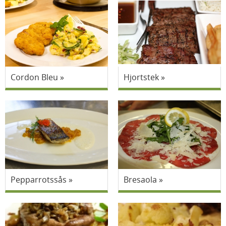
Cordon Bleu
Hjortstek
Pepparrotssås
Bresaola