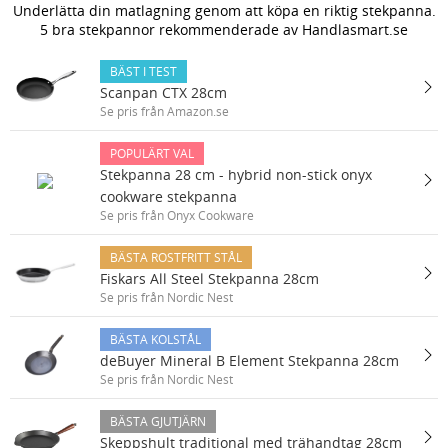
Underlätta din matlagning genom att köpa en riktig stekpanna.
5 bra stekpannor rekommenderade av Handlasmart.se
BÄST I TEST
Scanpan CTX 28cm
Se pris från Amazon.se
POPULÄRT VAL
Stekpanna 28 cm - hybrid non-stick onyx
cookware stekpanna
Se pris från Onyx Cookware
BÄSTA ROSTFRITT STÅL
Fiskars All Steel Stekpanna 28cm
Se pris från Nordic Nest
BÄSTA KOLSTÅL
deBuyer Mineral B Element Stekpanna 28cm
Se pris från Nordic Nest
BÄSTA GJUTJÄRN
Skeppshult traditional med trähandtag 28cm