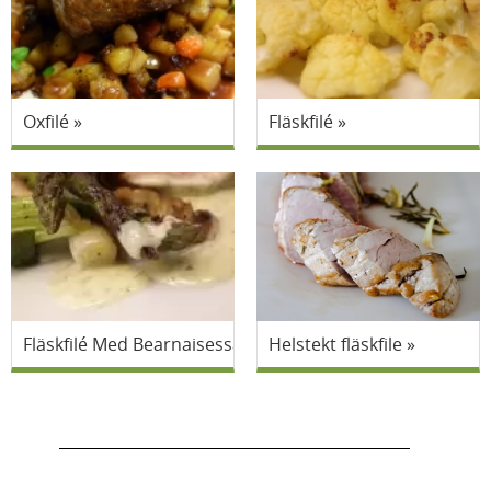
Oxfilé
Fläskfilé
Fläskfilé Med Bearnaisessås Och Grönsaker
Helstekt fläskfile