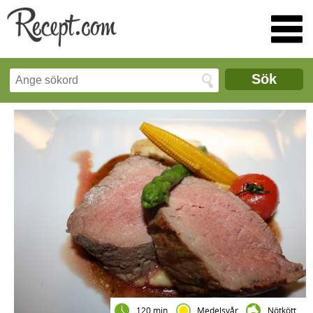
Sök
120 min
Medelsvår
Nötkött