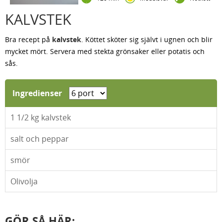
KALVSTEK
Bra recept på
kalvstek
. Köttet sköter sig självt i ugnen och blir
mycket mört. Servera med stekta grönsaker eller potatis och
sås.
Ingredienser
1 1/2
kg kalvstek
salt och peppar
smör
Olivolja
GÖR SÅ HÄR: