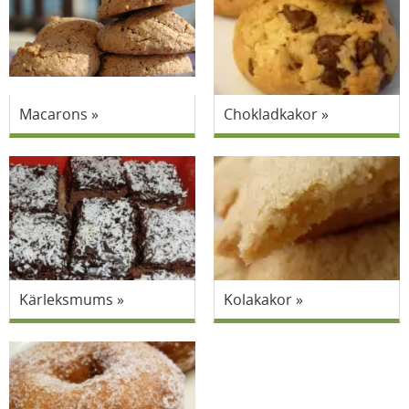
Macarons
Chokladkakor
Kärleksmums
Kolakakor