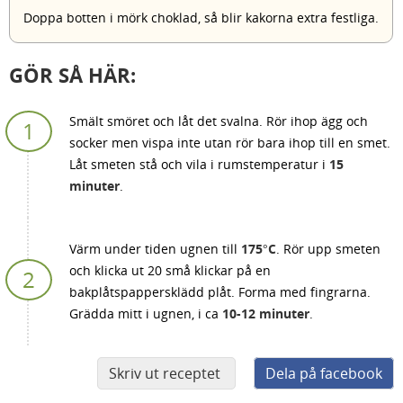
Doppa botten i mörk choklad, så blir kakorna extra festliga.
GÖR SÅ HÄR:
Smält smöret och låt det svalna. Rör ihop ägg och
socker men vispa inte utan rör bara ihop till en smet.
Låt smeten stå och vila i rumstemperatur i
15
minuter
.
Värm under tiden ugnen till
175°C
. Rör upp smeten
och klicka ut 20 små klickar på en
bakplåtspappersklädd plåt. Forma med fingrarna.
Grädda mitt i ugnen, i ca
10-12 minuter
.
Skriv ut receptet
Dela på facebook