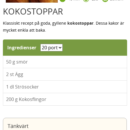
KOKOSTOPPAR
Klassiskt recept på goda, gyllene
kokostoppar
. Dessa kakor är
mycket enkla att baka.
Ingredienser
50
g smör
2
st Ägg
1
dl Strösocker
200
g Kokosflingor
Tänkvärt