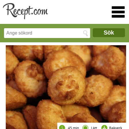
Sök
45 min
Lätt
Bakverk