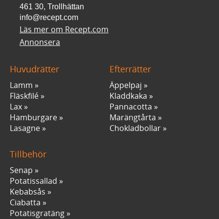
461 30, Trollhättan
info@recept.com
Läs mer om Recept.com
Annonsera
Huvudrätter
Efterrätter
Lamm
Äppelpaj
Fläskfilé
Kladdkaka
Lax
Pannacotta
Hamburgare
Marängtårta
Lasagne
Chokladbollar
Tillbehör
Senap
Potatissallad
Kebabsås
Ciabatta
Potatisgratäng