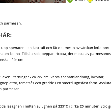
60 min
Medelsvår
och parmesan.
HÄR:
 upp spenaten i en kastrull och låt det mesta av vätskan koka bort.
aten kallna. Tillsätt salt, peppar, ricotta, det mesta av parmesano
onskal. Rör om.
 laxen i tärningar - ca 2x2 cm. Varva spenatblandning, laxbitar,
agneplattor, tomatsås och grädde i en smord ugnsfast form. Avslut
en parmesan.
dda lasagnen i mitten av ugnen på
225°C
i cirka
25 minuter
. Strö g