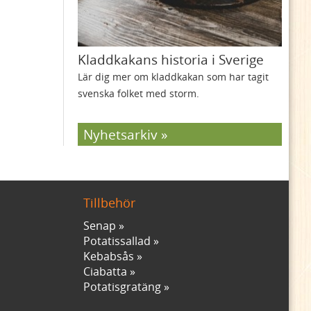
Kladdkakans historia i Sverige
Lär dig mer om kladdkakan som har tagit
svenska folket med storm.
Nyhetsarkiv
Tillbehör
Senap
Potatissallad
Kebabsås
Ciabatta
Potatisgratäng