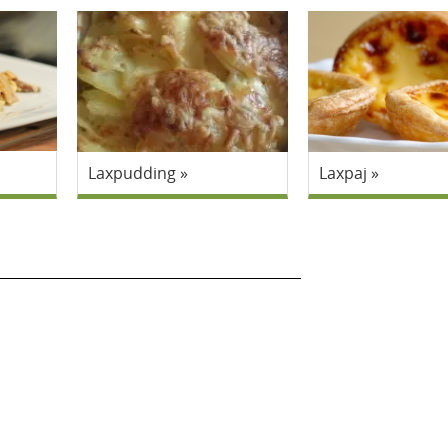
Laxpudding
Laxpaj