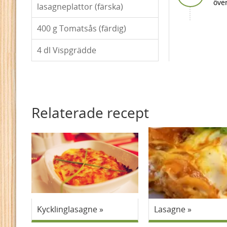
öve
lasagneplattor (färska)
400
g Tomatsås (färdig)
4
dl Vispgrädde
Relaterade recept
Kycklinglasagne
Lasagne