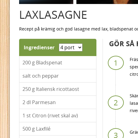
LAXLASAGNE
Recept på krämig och god lasagne med lax, bladspenat 
GÖR SÅ 
Ingredienser
Fräs
200
g Bladspenat
spen
citr
salt och peppar
250
g Italiensk ricottaost
Skär
2
dl Parmesan
las
riv
1
st Citron (rivet skal av)
500
g Laxfilé
Grä