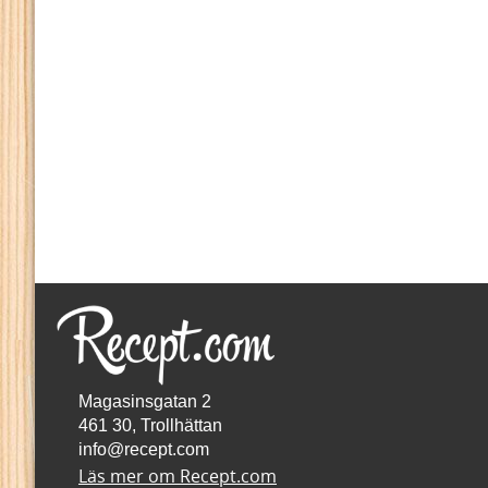
Magasinsgatan 2
461 30, Trollhättan
info@recept.com
Läs mer om Recept.com