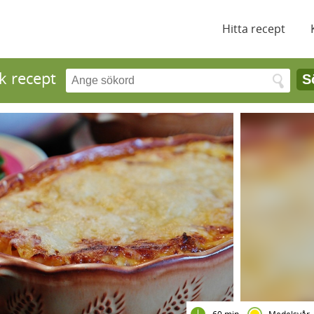
Hitta recept
k recept
S