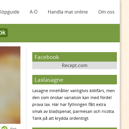
Köpguide
A-Ö
Handla mat online
Om oss
ök
Facebook
Recept.com
Laxlasagne
Lasagne innehåller vanligtvis köttfärs, men
den som önskar variation kan med fördel
prova lax. Här har fyllningen fått extra
smak av bladspenat, parmesan och ricotta.
Tänk på att krydda ordentligt.