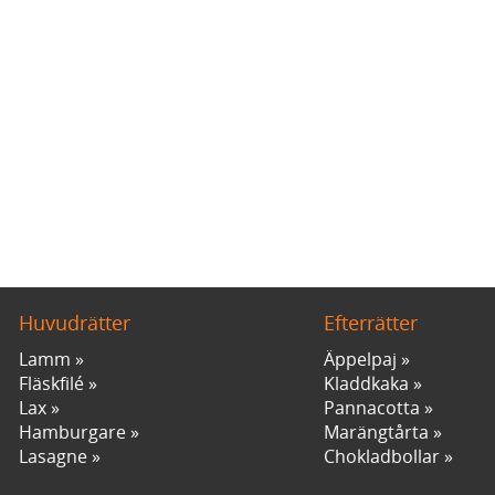
Huvudrätter
Efterrätter
Lamm
Äppelpaj
Fläskfilé
Kladdkaka
Lax
Pannacotta
Hamburgare
Marängtårta
Lasagne
Chokladbollar