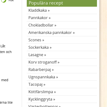
Fisk
Populära recept
Kladdkaka
Pannkakor
Chokladbollar
Amerikanska pannkakor
Scones
 Låt
Sockerkaka
sten och
Lasagne
Korv stroganoff
Rabarberpaj
Ugnspannkaka
a med
Tacopaj
Köttfärslimpa
Kycklinggryta
ärna lite
Västerbottenpaj