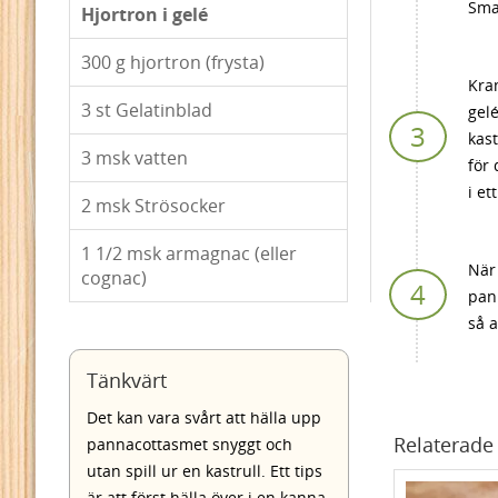
Sma
Hjortron i gelé
300
g hjortron (frysta)
Kra
3
st Gelatinblad
gel
kast
3
msk vatten
för 
i et
2
msk Strösocker
1 1/2
msk armagnac (eller
När 
cognac)
pan
så a
Tänkvärt
Det kan vara svårt att hälla upp
Relaterade 
pannacottasmet snyggt och
utan spill ur en kastrull. Ett tips
är att först hälla över i en kanna