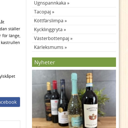
Ugnspannkaka
Tacopaj
Köttfärslimpa
Låt
dan ställer
Kycklinggryta
 för länge,
Västerbottenpaj
 kastrullen
Kärleksmums
Nyheter
ylskåpet
facebook