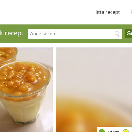
Hitta recept
k recept
S