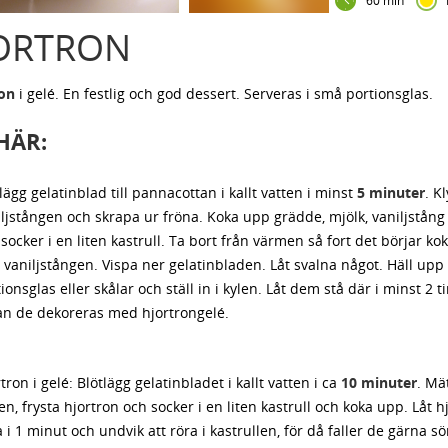
60 min
ORTRON
on
i gelé. En festlig och god dessert. Serveras i små portionsglas.
HÄR:
lägg gelatinblad till pannacottan i kallt vatten i minst
5 minuter
. Kl
ljstången och skrapa ur fröna. Koka upp grädde, mjölk, vaniljstån
socker i en liten kastrull. Ta bort från värmen så fort det börjar kok
vaniljstången. Vispa ner gelatinbladen. Låt svalna något. Häll upp 
ionsglas eller skålar och ställ in i kylen. Låt dem stå där i minst 2 
an de dekoreras med hjortrongelé.
tron i gelé: Blötlägg gelatinbladet i kallt vatten i ca
10 minuter
. Mä
en, frysta hjortron och socker i en liten kastrull och koka upp. Låt 
 i 1 minut och undvik att röra i kastrullen, för då faller de gärna s