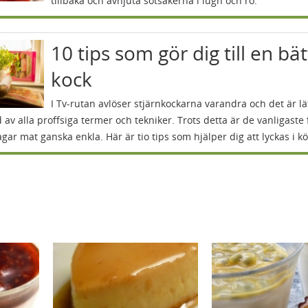
tillbaka och avnjuta sötsakerna i lugn och ro.
10 tips som gör dig till en bä
kock
I Tv-rutan avlöser stjärnkockarna varandra och det är lät
 av alla proffsiga termer och tekniker. Trots detta är de vanligaste 
agar mat ganska enkla. Här är tio tips som hjälper dig att lyckas i kö