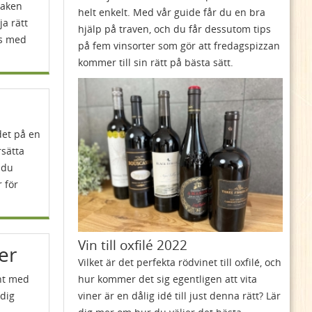
maken
helt enkelt. Med vår guide får du en bra
ja rätt
hjälp på traven, och du får dessutom tips
ås med
på fem vinsorter som gör att fredagspizzan
kommer till sin rätt på bästa sätt.
det på en
rsätta
t du
 för
Vin till oxfilé 2022
er
Vilket är det perfekta rödvinet till oxfilé, och
hur kommer det sig egentligen att vita
int med
viner är en dålig idé till just denna rätt? Lär
 dig