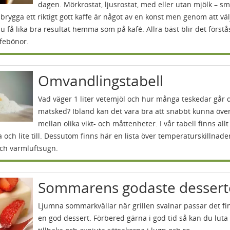
dagen. Mörkrostat, ljusrostat, med eller utan mjölk – s
 brygga ett riktigt gott kaffe är något av en konst men genom att väl
 få lika bra resultat hemma som på kafé. Allra bäst blir det först
febönor.
Omvandlingstabell
Vad väger 1 liter vetemjöl och hur många teskedar går 
matsked? Ibland kan det vara bra att snabbt kunna öve
mellan olika vikt- och måttenheter. I vår tabell finns all
 och lite till. Dessutom finns här en lista över temperaturskillnader
och varmluftsugn.
Sommarens godaste dessert
Ljumna sommarkvällar när grillen svalnar passar det f
en god dessert. Förbered gärna i god tid så kan du luta