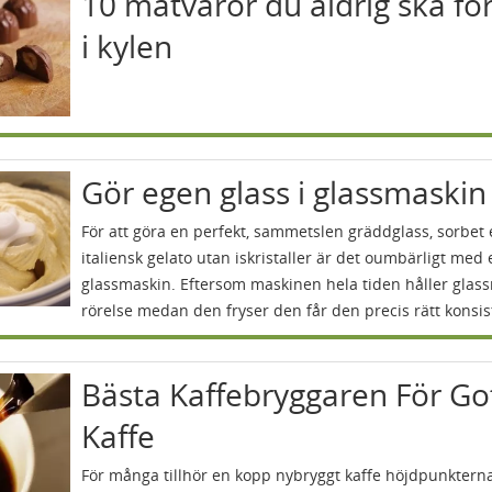
10 matvaror du aldrig ska fö
i kylen
Gör egen glass i glassmaskin
För att göra en perfekt, sammetslen gräddglass, sorbet 
italiensk gelato utan iskristaller är det oumbärligt med
glassmaskin. Eftersom maskinen hela tiden håller glas
rörelse medan den fryser den får den precis rätt konsis
Bästa Kaffebryggaren För Go
Kaffe
För många tillhör en kopp nybryggt kaffe höjdpunktern