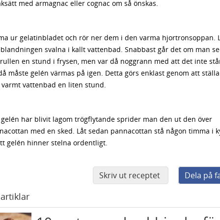
ksätt med armagnac eller cognac om så önskas.
ma ur gelatinbladet och rör ner dem i den varma hjortronsoppan. 
éblandningen svalna i kallt vattenbad. Snabbast går det om man se
rullen en stund i frysen, men var då noggrann med att det inte står
då måste gelén värmas på igen. Detta görs enklast genom att ställa
t varmt vattenbad en liten stund.
gelén har blivit lagom trögflytande sprider man den ut den över
nacottan med en sked. Låt sedan pannacottan stå någon timma i k
tt gelén hinner stelna ordentligt.
Skriv ut receptet
Dela på 
artiklar