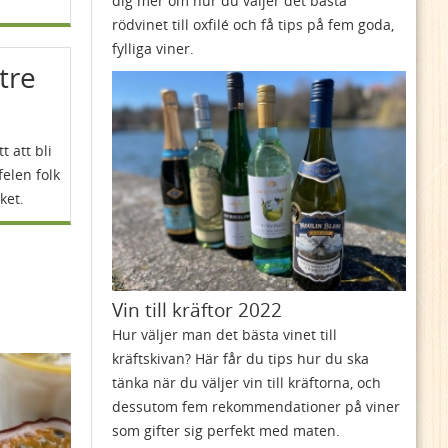
dig mer om hur du väljer det bästa
rödvinet till oxfilé och få tips på fem goda,
fylliga viner.
ttre
t att bli
felen folk
ket.
Vin till kräftor 2022
Hur väljer man det bästa vinet till
kräftskivan? Här får du tips hur du ska
tänka när du väljer vin till kräftorna, och
dessutom fem rekommendationer på viner
som gifter sig perfekt med maten.