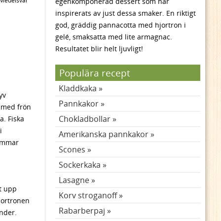
Medelsvår
egenkomponerad dessert som har
inspirerats av just dessa smaker. En riktigt
god, gräddig pannacotta med hjortron i
gelé, smaksatta med lite armagnac.
Resultatet blir helt ljuvligt!
Populära recept
Kladdkaka
yv
Pannkakor
g med frön
Chokladbollar
a. Fiska
i
Amerikanska pannkakor
timmar
Scones
Sockerkaka
Lasagne
t upp
Korv stroganoff
hjortronen
Rabarberpaj
önder.