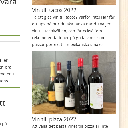
rvara
Vin till tacos 2022
Ta ett glas vin till tacos? Varför inte! Här får
du tips på hur du ska tänka när du väljer
vin till tacokvällen, och får också fem
rekommendationer på goda viner som
passar perfekt till mexikanska smaker.
eller
 en bra
smeten i
tens.
tt
Vin till pizza 2022
a på
Att välja det bästa vinet till pizza är inte