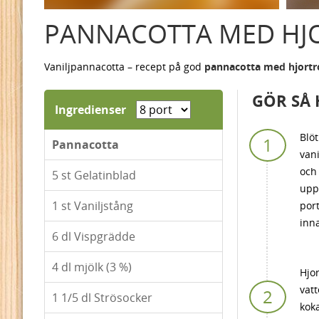
PANNACOTTA MED HJ
Vaniljpannacotta – recept på god
pannacotta med hjortr
GÖR SÅ 
Ingredienser
Blöt
Pannacotta
vani
och 
5
st Gelatinblad
upp 
1
st Vaniljstång
port
inn
6
dl Vispgrädde
4
dl mjölk (3 %)
Hjor
vatt
1 1/5
dl Strösocker
koka