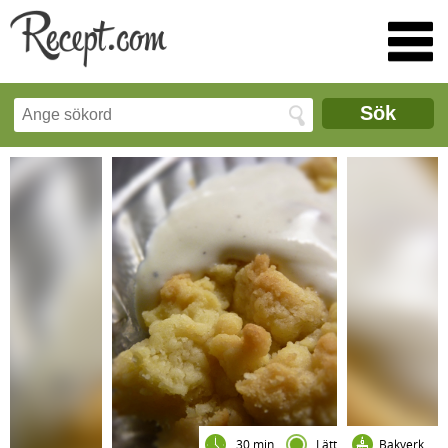
Sök
30 min
Lätt
Bakverk