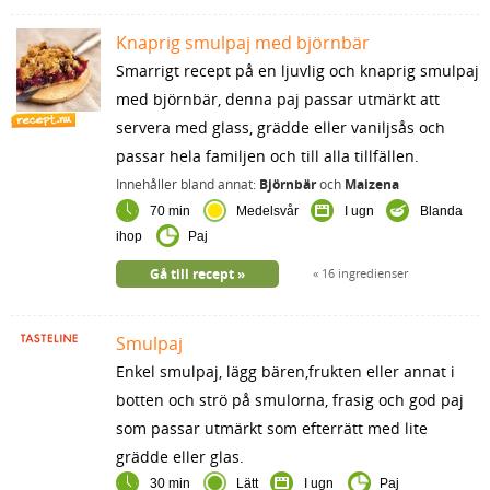
Knaprig smulpaj med björnbär
Smarrigt recept på en ljuvlig och knaprig smulpaj
med björnbär, denna paj passar utmärkt att
servera med glass, grädde eller vaniljsås och
passar hela familjen och till alla tillfällen.
Innehåller bland annat:
Björnbär
och
Maizena
70 min
Medelsvår
I ugn
Blanda
ihop
Paj
Gå till recept
16 ingredienser
Smulpaj
Enkel smulpaj, lägg bären,frukten eller annat i
botten och strö på smulorna, frasig och god paj
som passar utmärkt som efterrätt med lite
grädde eller glas.
30 min
Lätt
I ugn
Paj