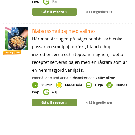
ihop
Paj
Gå till recept
11 ingredienser
Blåbärssmulpaj med vallmo
När man är sugen på något snabbt och enkelt
passar en smulpaj perfekt, blanda ihop
ingredienserna och stoppa in i ugnen, i detta
receptet serveras pajen med en råkräm som är
en hemmagjord vaniljsås.
Innehåller bland annat:
Råsocker
och
Vallmofrön
35 min
Medelsvår
I ugn
Blanda
ihop
Paj
Gå till recept
12 ingredienser