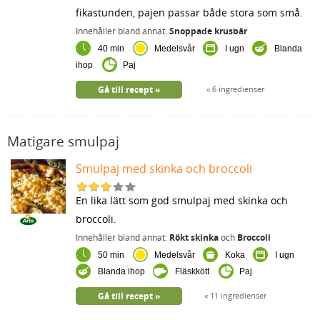
fikastunden, pajen passar både stora som små.
Innehåller bland annat:
Snoppade krusbär
40 min
Medelsvår
I ugn
Blanda
ihop
Paj
Gå till recept
6 ingredienser
Matigare smulpaj
Smulpaj med skinka och broccoli
En lika lätt som god smulpaj med skinka och
broccoli.
Innehåller bland annat:
Rökt skinka
och
Broccoli
50 min
Medelsvår
Koka
I ugn
Blanda ihop
Fläskkött
Paj
Gå till recept
11 ingredienser