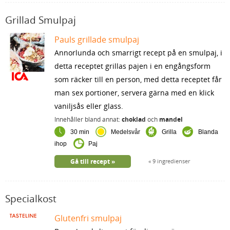
Grillad Smulpaj
Pauls grillade smulpaj
Annorlunda och smarrigt recept på en smulpaj, i
detta receptet grillas pajen i en engångsform
som räcker till en person, med detta receptet får
man sex portioner, servera gärna med en klick
vaniljsås eller glass.
Innehåller bland annat:
choklad
och
mandel
30 min
Medelsvår
Grilla
Blanda
ihop
Paj
Gå till recept
9 ingredienser
Specialkost
Glutenfri smulpaj