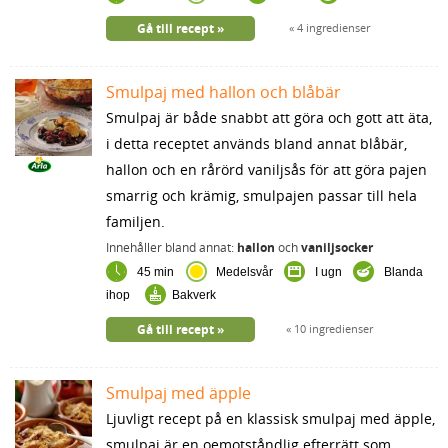
Gå till recept
4 ingredienser
Smulpaj med hallon och blåbär
Smulpaj är både snabbt att göra och gott att äta,
i detta receptet används bland annat blåbär,
hallon och en rårörd vaniljsås för att göra pajen
smarrig och krämig, smulpajen passar till hela
familjen.
Innehåller bland annat:
hallon
och
vaniljsocker
45 min
Medelsvår
I ugn
Blanda
ihop
Bakverk
Gå till recept
10 ingredienser
Smulpaj med äpple
Ljuvligt recept på en klassisk smulpaj med äpple,
smulpaj är en oemotståndlig efterrätt som