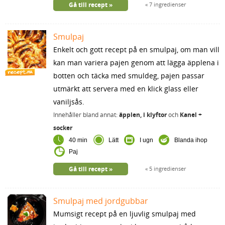
Gå till recept
7 ingredienser
Smulpaj
Enkelt och gott recept på en smulpaj, om man vill
kan man variera pajen genom att lägga äpplena i
botten och täcka med smuldeg, pajen passar
utmärkt att servera med en klick glass eller
vaniljsås.
Innehåller bland annat:
äpplen, i klyftor
och
Kanel +
socker
40 min
Lätt
I ugn
Blanda ihop
Paj
Gå till recept
5 ingredienser
Smulpaj med jordgubbar
Mumsigt recept på en ljuvlig smulpaj med