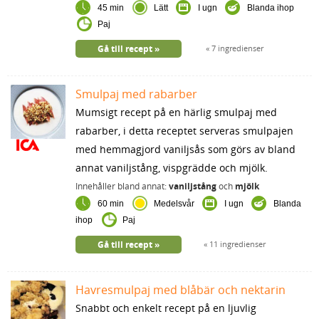
45 min
Lätt
I ugn
Blanda ihop
Paj
Gå till recept
7 ingredienser
Smulpaj med rabarber
Mumsigt recept på en härlig smulpaj med
rabarber, i detta receptet serveras smulpajen
med hemmagjord vaniljsås som görs av bland
annat vaniljstång, vispgrädde och mjölk.
Innehåller bland annat:
vaniljstång
och
mjölk
60 min
Medelsvår
I ugn
Blanda
ihop
Paj
Gå till recept
11 ingredienser
Havresmulpaj med blåbär och nektarin
Snabbt och enkelt recept på en ljuvlig