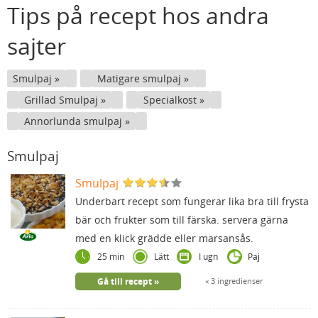
Tips på recept hos andra
sajter
Smulpaj
Matigare smulpaj
Grillad Smulpaj
Specialkost
Annorlunda smulpaj
Smulpaj
Smulpaj
Underbart recept som fungerar lika bra till frysta
bär och frukter som till färska. servera gärna
med en klick grädde eller marsansås.
25 min
Lätt
I ugn
Paj
Gå till recept
3 ingredienser