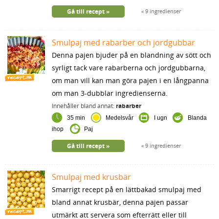
Gå till recept
9 ingredienser
Smulpaj med rabarber och jordgubbar
Denna pajen bjuder på en blandning av sött och
syrligt tack vare rabarberna och jordgubbarna,
om man vill kan man göra pajen i en långpanna
om man 3-dubblar ingredienserna.
Innehåller bland annat:
rabarber
35 min
Medelsvår
I ugn
Blanda
ihop
Paj
Gå till recept
9 ingredienser
Smulpaj med krusbär
Smarrigt recept på en lättbakad smulpaj med
bland annat krusbär, denna pajen passar
utmärkt att servera som efterrätt eller till