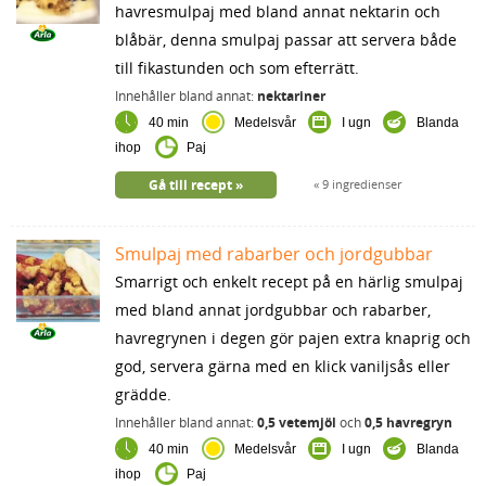
havresmulpaj med bland annat nektarin och
blåbär, denna smulpaj passar att servera både
till fikastunden och som efterrätt.
Innehåller bland annat:
nektariner
40 min
Medelsvår
I ugn
Blanda
ihop
Paj
Gå till recept
9 ingredienser
Smulpaj med rabarber och jordgubbar
Smarrigt och enkelt recept på en härlig smulpaj
med bland annat jordgubbar och rabarber,
havregrynen i degen gör pajen extra knaprig och
god, servera gärna med en klick vaniljsås eller
grädde.
Innehåller bland annat:
0,5 vetemjöl
och
0,5 havregryn
40 min
Medelsvår
I ugn
Blanda
ihop
Paj