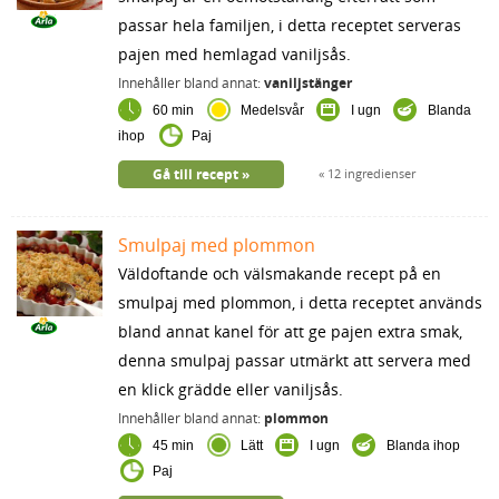
passar hela familjen, i detta receptet serveras
pajen med hemlagad vaniljsås.
Innehåller bland annat:
vaniljstänger
60 min
Medelsvår
I ugn
Blanda
ihop
Paj
Gå till recept
12 ingredienser
Smulpaj med plommon
Väldoftande och välsmakande recept på en
smulpaj med plommon, i detta receptet används
bland annat kanel för att ge pajen extra smak,
denna smulpaj passar utmärkt att servera med
en klick grädde eller vaniljsås.
Innehåller bland annat:
plommon
45 min
Lätt
I ugn
Blanda ihop
Paj