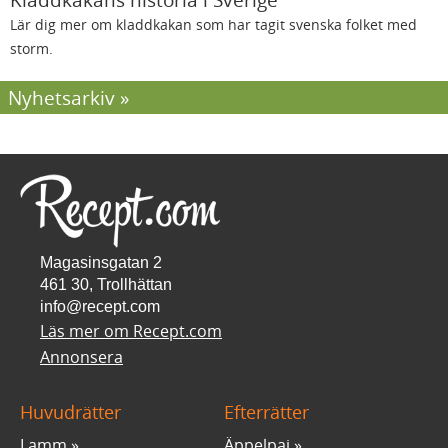
Lär dig mer om kladdkakan som har tagit svenska folket med
storm.
Nyhetsarkiv
Magasinsgatan 2
461 30, Trollhättan
info@recept.com
Läs mer om Recept.com
Annonsera
Huvudrätter
Efterrätter
Lamm
Äppelpaj