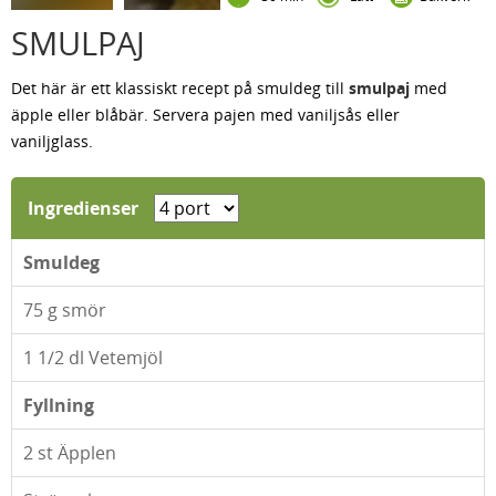
SMULPAJ
Det här är ett klassiskt recept på smuldeg till
smulpaj
med
äpple eller blåbär. Servera pajen med vaniljsås eller
vaniljglass.
Ingredienser
Smuldeg
75
g smör
1 1/2
dl Vetemjöl
Fyllning
2
st Äpplen