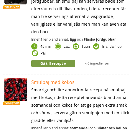
jordgubbar, en smulpaj kan serveras både som
efterrätt och till fikastunden, i detta receptet får
man tre serverings alternativ, vispgrädde,
vaniljglass eller vaniljsås men man kan även äta
den bart.
Innehåller bland annat:
ägg
och
Färska jordgubbar
45 min
Lätt
I ugn
Blanda ihop
Paj
Gå till recept
6 ingredienser
Smulpaj med kokos
Smarrigt och lite annorlunda recept på smulpaj
med kokos, i detta receptet används bland annat
sötmandel och kokos för att ge pajen extra smak
och sötma, servera gärna smulpajen med en klick
grädde eller vaniljsås.
Innehåller bland annat:
sötmandel
och
Blåbär och hallon