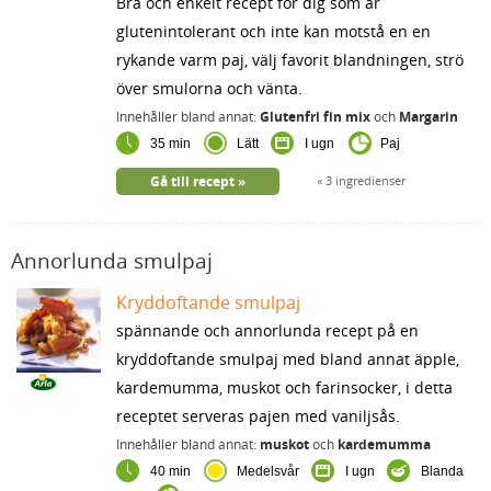
Bra och enkelt recept för dig som är
glutenintolerant och inte kan motstå en en
rykande varm paj, välj favorit blandningen, strö
över smulorna och vänta.
Innehåller bland annat:
Glutenfri fin mix
och
Margarin
35 min
Lätt
I ugn
Paj
Gå till recept
3 ingredienser
Annorlunda smulpaj
Kryddoftande smulpaj
spännande och annorlunda recept på en
kryddoftande smulpaj med bland annat äpple,
kardemumma, muskot och farinsocker, i detta
receptet serveras pajen med vaniljsås.
Innehåller bland annat:
muskot
och
kardemumma
40 min
Medelsvår
I ugn
Blanda