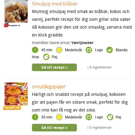
Smulpaj med blåbär
Mumsig smulpaj med smak av blåbär, kokos och
vanilj, perfekt recept för dig som gillar söta saker
då kokosen gör den söt och smaskig, servera med
en klick grädde.
Innehåller bland annat:
Vaniljsocker
45 min
Medelsvår
I ugn
Blanda
ihop
Paj
Gå till recept
8 ingredienser
smuldegspajer
Härligt och snabbt recept på smulpaj, kokosen
gör att pajen får en sötare smak, perfekt för dig
som inte kan få nog av det söta.
35 min
Medelsvår
I ugn
Paj
Gå till recept
5 ingredienser