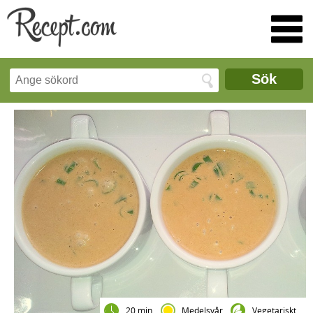
Sök
20 min
Medelsvår
Vegetariskt