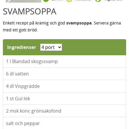
SVAMPSOPPA
Enkelt recept på krämig och god
svampsoppa
. Servera gärna
med ett gott bröd.
Ingredienser
1
l Blandad skogssvamp
6
dl vatten
4
dl Vispgrädde
1
st Gul lök
2
msk konc grönsaksfond
salt och peppar