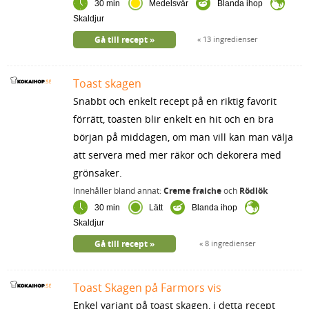
30 min
Medelsvår
Blanda ihop
Skaldjur
Gå till recept
13 ingredienser
Toast skagen
Snabbt och enkelt recept på en riktig favorit
förrätt, toasten blir enkelt en hit och en bra
början på middagen, om man vill kan man välja
att servera med mer räkor och dekorera med
grönsaker.
Innehåller bland annat:
Creme fraiche
och
Rödlök
30 min
Lätt
Blanda ihop
Skaldjur
Gå till recept
8 ingredienser
Toast Skagen på Farmors vis
Enkel variant på toast skagen, i detta recept