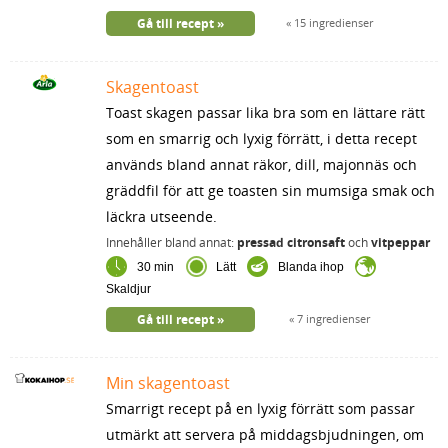
Gå till recept
15 ingredienser
Skagentoast
Toast skagen passar lika bra som en lättare rätt
som en smarrig och lyxig förrätt, i detta recept
används bland annat räkor, dill, majonnäs och
gräddfil för att ge toasten sin mumsiga smak och
läckra utseende.
Innehåller bland annat:
pressad citronsaft
och
vitpeppar
30 min
Lätt
Blanda ihop
Skaldjur
Gå till recept
7 ingredienser
Min skagentoast
Smarrigt recept på en lyxig förrätt som passar
utmärkt att servera på middagsbjudningen, om