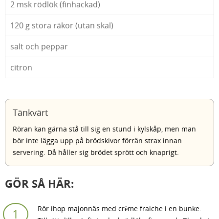
2
msk rödlök (finhackad)
120
g stora räkor (utan skal)
salt och peppar
citron
Tänkvärt
Röran kan gärna stå till sig en stund i kylskåp, men man
bör inte lägga upp på brödskivor förrän strax innan
servering. Då håller sig brödet sprött och knaprigt.
GÖR SÅ HÄR:
Rör ihop majonnäs med crème fraiche i en bunke.