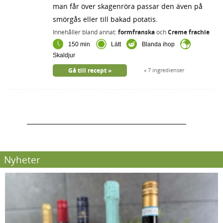
man får över skagenröra passar den även på
smörgås eller till bakad potatis.
Innehåller bland annat:
formfranska
och
Creme frachie
150 min
Lätt
Blanda ihop
Skaldjur
Gå till recept
7 ingredienser
Nyheter