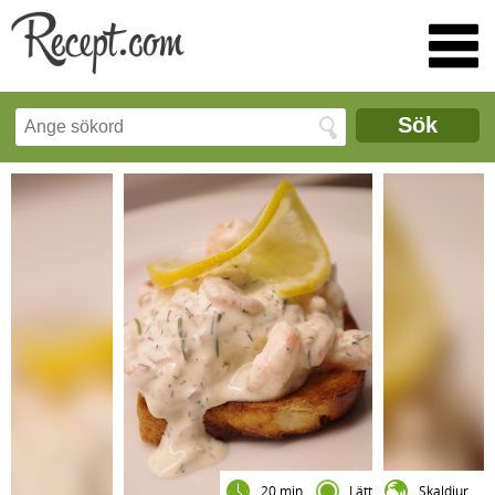
Sök
20 min
Lätt
Skaldjur