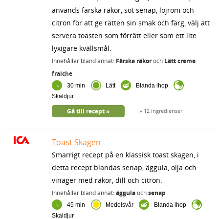
används färska räkor, söt senap, löjrom och
citron för att ge rätten sin smak och färg, välj att
servera toasten som förrätt eller som ett lite
lyxigare kvällsmål.
Innehåller bland annat:
Färska räkor
och
Lätt creme
fraiche
30 min
Lätt
Blanda ihop
Skaldjur
Gå till recept
12 ingredienser
Toast Skagen
Smarrigt recept på en klassisk toast skagen, i
detta recept blandas senap, äggula, olja och
vinäger med räkor, dill och citron.
Innehåller bland annat:
äggula
och
senap
45 min
Medelsvår
Blanda ihop
Skaldjur