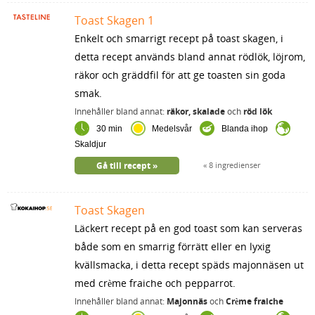
Toast Skagen 1
Enkelt och smarrigt recept på toast skagen, i
detta recept används bland annat rödlök, löjrom,
räkor och gräddfil för att ge toasten sin goda
smak.
Innehåller bland annat:
räkor, skalade
och
röd lök
30 min
Medelsvår
Blanda ihop
Skaldjur
Gå till recept
8 ingredienser
Toast Skagen
Läckert recept på en god toast som kan serveras
både som en smarrig förrätt eller en lyxig
kvällsmacka, i detta recept späds majonnäsen ut
med crème fraiche och pepparrot.
Innehåller bland annat:
Majonnäs
och
Crème fraiche