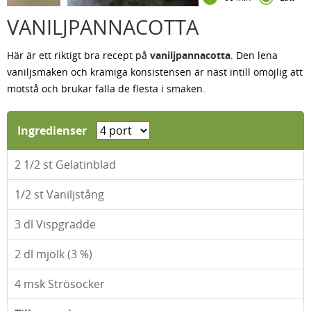
VANILJPANNACOTTA
Här är ett riktigt bra recept på
vaniljpannacotta
. Den lena
vaniljsmaken och krämiga konsistensen är näst intill omöjlig att
motstå och brukar falla de flesta i smaken.
Ingredienser
2 1/2
st Gelatinblad
1/2
st Vaniljstång
3
dl Vispgrädde
2
dl mjölk (3 %)
4
msk Strösocker