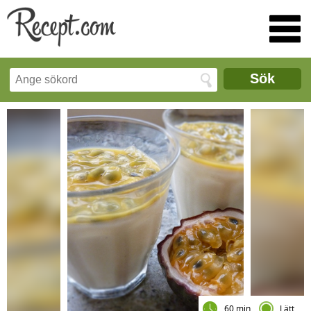
Sök
60 min
Lätt