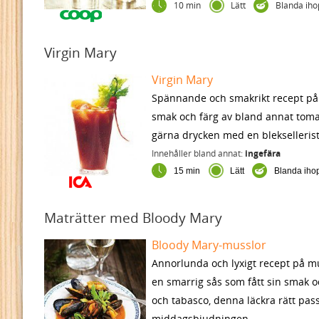
10 min
Lätt
Blanda ih
Virgin Mary
Virgin Mary
Spännande och smakrikt recept på v
smak och färg av bland annat tomat
gärna drycken med en blekselleristj
Innehåller bland annat:
ingefära
15 min
Lätt
Blanda iho
Maträtter med Bloody Mary
Bloody Mary-musslor
Annorlunda och lyxigt recept på mu
en smarrig sås som fått sin smak o
och tabasco, denna läckra rätt pas
middagsbjudningen.