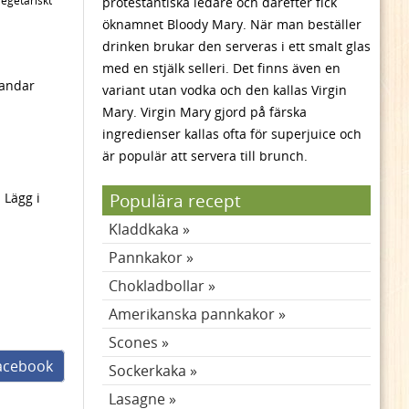
egetariskt
protestantiska ledare och därefter fick
öknamnet Bloody Mary. När man beställer
drinken brukar den serveras i ett smalt glas
med en stjälk selleri. Det finns även en
landar
variant utan vodka och den kallas Virgin
Mary. Virgin Mary gjord på färska
ingredienser kallas ofta för superjuice och
är populär att servera till brunch.
Populära recept
 Lägg i
Kladdkaka
Pannkakor
Chokladbollar
Amerikanska pannkakor
Scones
facebook
Sockerkaka
Lasagne