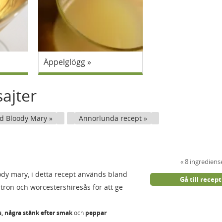
Äppelglögg
ajter
ed Bloody Mary
Annorlunda recept
8 ingrediens
ody mary, i detta recept används bland
Gå till recept
tron och worcestershiresås för att ge
, några stänk efter smak
och
peppar