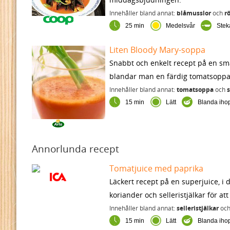
Innehåller bland annat:
blåmusslor
och
r
25 min
Medelsvår
Ste
Liten Bloody Mary-soppa
Snabbt och enkelt recept på en sma
blandar man en färdig tomatsoppa
Innehåller bland annat:
tomatsoppa
och
s
15 min
Lätt
Blanda iho
Annorlunda recept
Tomatjuice med paprika
Läckert recept på en superjuice, i
koriander och selleristjälkar för at
Innehåller bland annat:
selleristjälkar
oc
15 min
Lätt
Blanda iho