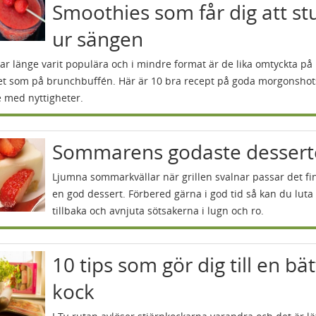
Smoothies som får dig att st
ur sängen
r länge varit populära och i mindre format är de lika omtyckta på
et som på brunchbuffén. Här är 10 bra recept på goda morgonshot
 med nyttigheter.
Sommarens godaste dessert
Ljumna sommarkvällar när grillen svalnar passar det f
en god dessert. Förbered gärna i god tid så kan du luta
tillbaka och avnjuta sötsakerna i lugn och ro.
10 tips som gör dig till en bä
kock