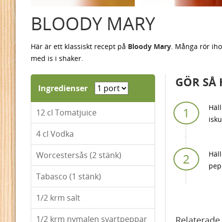
BLOODY MARY
Här är ett klassiskt recept på
Bloody Mary
. Många rör iho
med is i shaker.
GÖR SÅ 
Ingredienser
Häll
12
cl Tomatjuice
isku
4
cl Vodka
Häll
Worcestersås (2 stänk)
pep
Tabasco (1 stänk)
1/2
krm salt
1/2
krm nymalen svartpeppar
Relaterade 