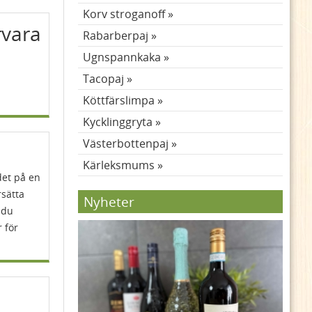
Korv stroganoff
rvara
Rabarberpaj
Ugnspannkaka
Tacopaj
Köttfärslimpa
Kycklinggryta
Västerbottenpaj
Kärleksmums
det på en
rsätta
Nyheter
t du
 för