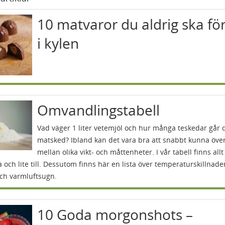
10 matvaror du aldrig ska fö
i kylen
Omvandlingstabell
Vad väger 1 liter vetemjöl och hur många teskedar går 
matsked? Ibland kan det vara bra att snabbt kunna öve
mellan olika vikt- och måttenheter. I vår tabell finns all
 och lite till. Dessutom finns här en lista över temperaturskillnader
och varmluftsugn.
10 Goda morgonshots –