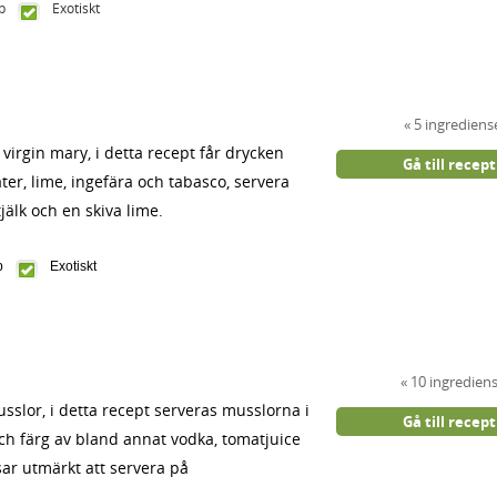
op
Exotiskt
5 ingrediens
irgin mary, i detta recept får drycken
Gå till recept
er, lime, ingefära och tabasco, servera
älk och en skiva lime.
p
Exotiskt
10 ingredien
sslor, i detta recept serveras musslorna i
Gå till recept
ch färg av bland annat vodka, tomatjuice
sar utmärkt att servera på