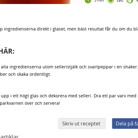
5 min
Lätt
V
p ingredienserna direkt i glaset, men bäst resultat får du om du b
HÄR:
 alla ingredienserna utom selleristjälk och svartpeppar i en shaker.
ber och skaka ordentligt.
 upp i ett högt glas och dekorera med selleri. Dra ett par varv med
parkvarnen över och servera!
Skriv ut receptet
Dela på 
artiklar