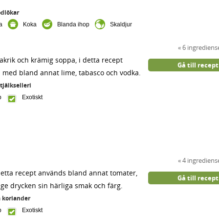
ödlökar
ka
Koka
Blanda ihop
Skaldjur
6 ingrediens
krik och krämig soppa, i detta recept
Gå till recept
 med bland annat lime, tabasco och vodka.
tjälkselleri
p
Exotiskt
4 ingrediens
 detta recept används bland annat tomater,
Gå till recept
t ge drycken sin härliga smak och färg.
h
koriander
p
Exotiskt