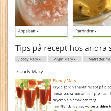
Äppelsaft
Pärondrink
Tips på recept hos andra s
Bloody Mary
Virgin Mary
Maträtter m
Bloody Mary
Bloody Mary
Kryddigt och snabbt recept på blo
annat vodka, tomatjuice, pressad ci
drycken sin smak och färg.
Innehåller bland annat:
worcestershiresås