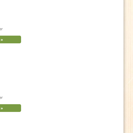
er
er