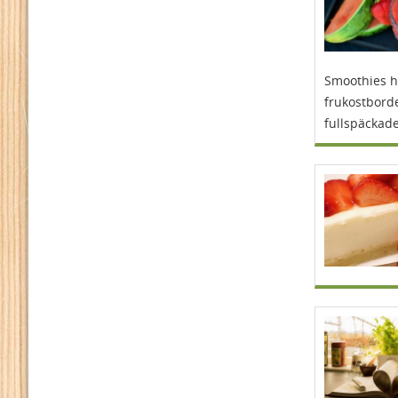
Smoothies ha
frukostbord
fullspäckade