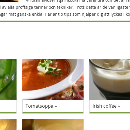
I Tv-rutan avlöser stjärnkockarna varandra och det är lät
 av alla proffsiga termer och tekniker. Trots detta är de vanligaste 
agar mat ganska enkla. Här är tio tips som hjälper dig att lyckas i kö
Tomatsoppa
Irish coffee