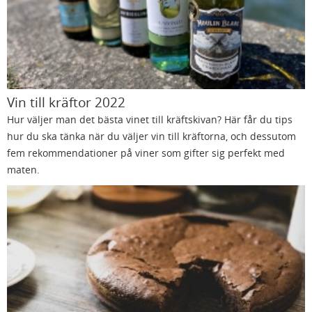
Vin till kräftor 2022
Hur väljer man det bästa vinet till kräftskivan? Här får du tips
hur du ska tänka när du väljer vin till kräftorna, och dessutom
fem rekommendationer på viner som gifter sig perfekt med
maten.