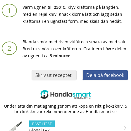
Värm ugnen till
250°C
. Klyv kräftorna på längden,
med en rejäl kniv. Knäck klorna lätt och lägg sedan
kräftorna i en ugnsfast form, med skalsidan nedåt.
Blanda smör med riven vitlök och smaka av med salt.
Bred ut smöret över kräftorna. Gratinera i övre delen
av ugnen i ca
5 minuter
.
Skriv ut receptet
Dela på facebook
Underlätta din matlagning genom att köpa en riktig kökskniv. 5
bra köksknivar rekommenderade av Handlasmart.se
BÄST I TEST
Global G-2