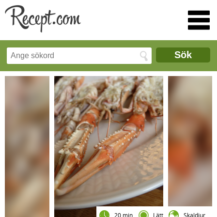
Sök
20 min
Lätt
Skaldjur