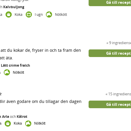
Gå till recept
ch
Kalvbuljong
ka
Koka
I ugn
Nötkött
9 ingrediens
att du kokar de, fryser in och ta fram den
Gå till recept
tt äta.
h
Lätt crème fraich
a
Nötkött
15 ingredien
 Blir även godare om du tillagar den dagen
Gå till recept
n Arla
och
Kålrot
ka
Koka
Nötkött