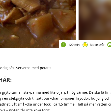
120 min
Medelsvår
ddig sås. Serveras med potatis.
HÄR:
 grytbitarna i stekpanna med lite olja, på hög värme. De ska få fin 
 i en stekgryta och tillsätt burkchampinjoner, kryddor, buljong oc
attnet. Låt småkoka under lock i ca 1,5 timme. Häll på mer vatten 
vs – grytan får inte koka torrt.