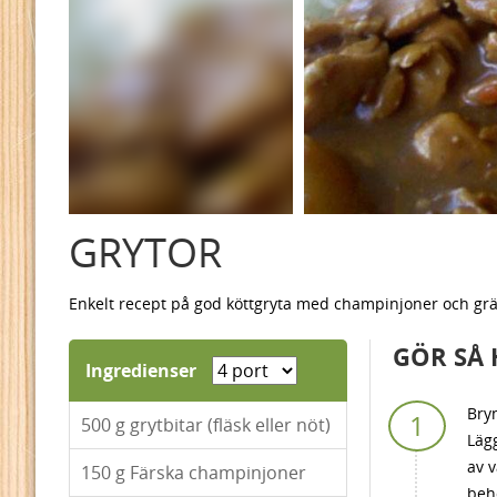
GRYTOR
Enkelt recept på god köttgryta med champinjoner och grä
GÖR SÅ 
Ingredienser
Bryn
500
g grytbitar (fläsk eller nöt)
Lägg
av v
150
g Färska champinjoner
behö