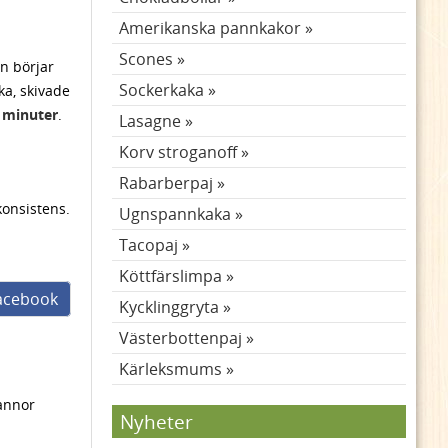
Amerikanska pannkakor
Scones
en börjar
Sockerkaka
ka, skivade
 minuter
.
Lasagne
Korv stroganoff
Rabarberpaj
konsistens.
Ugnspannkaka
Tacopaj
Köttfärslimpa
facebook
Kycklinggryta
Västerbottenpaj
Kärleksmums
pannor
Nyheter