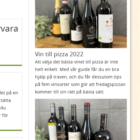
rvara
Vin till pizza 2022
Att välja det bästa vinet till pizza är inte
helt enkelt. Med vår guide får du en bra
hjälp på traven, och du får dessutom tips
på fem vinsorter som gör att fredagspizzan
kommer till sin rätt på bästa sätt.
det på en
rsätta
t du
 för