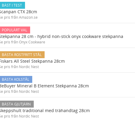
BÄST I TEST
Scanpan CTX 28cm
Se pris från Amazon.se
POPULÄRT VAL
Stekpanna 28 cm - hybrid non-stick onyx cookware stekpanna
Se pris från Onyx Cookware
BÄSTA ROSTFRITT STÅL
Fiskars All Steel Stekpanna 28cm
Se pris från Nordic Nest
BÄSTA KOLSTÅL
deBuyer Mineral B Element Stekpanna 28cm
Se pris från Nordic Nest
BÄSTA GJUTJÄRN
Skeppshult traditional med trähandtag 28cm
Se pris från Nordic Nest