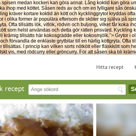
på spisen medan kocken kan göra annat. Lång koktid kan göra unde
år koka ihop med köttet. Såsen reds av och om en fylligare sås önska
ing kräver kortare koktid än kött och kycklinggrytor kryddas ofta
or i olika former är populära eftersom de sköter sig själva på 
yta. Ofta tillsätts lök, vitlök, rödvin och buljong, vilket får kok
äskkött som helst användas och detta gör rätten prisvärd. Kyckling 
bli krämig tillsätts här kokosgrädde eller kokosmjölk.">
Grytor i o
rvandla de enklaste grytbitar till en härlig köttgryta. Ofta tills
illsättas. I princip kan vilken sorts nötkött eller fläskkött som 
dskt vis, med rödcurry eller gröncurry. För att såsen ska bli kräm
Hitta recept
k recept
S