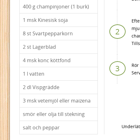
400
g champinjoner (1 burk)
1
msk Kinesisk soja
Efte
mjuk
8
st Svartpepparkorn
cha
Till
2
st Lagerblad
4
msk konc köttfond
Rör 
Serv
1
l vatten
2
dl Vispgrädde
3
msk vetemjöl eller maizena
smör eller olja till stekning
Underlät
salt och peppar