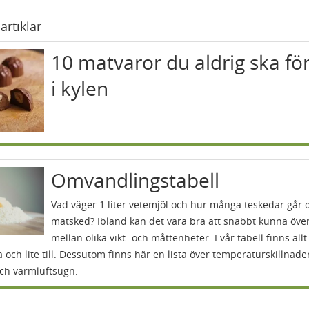
artiklar
10 matvaror du aldrig ska fö
i kylen
Omvandlingstabell
Vad väger 1 liter vetemjöl och hur många teskedar går 
matsked? Ibland kan det vara bra att snabbt kunna öve
mellan olika vikt- och måttenheter. I vår tabell finns all
 och lite till. Dessutom finns här en lista över temperaturskillnader
och varmluftsugn.