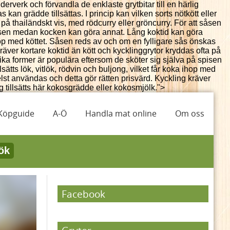
rverk och förvandla de enklaste grytbitar till en härlig
s kan grädde tillsättas. I princip kan vilken sorts nötkött eller
 på thailändskt vis, med rödcurry eller gröncurry. För att såsen
spisen medan kocken kan göra annat. Lång koktid kan göra
a ihop med köttet. Såsen reds av och om en fylligare sås önskas
kräver kortare koktid än kött och kycklinggrytor kryddas ofta på
lika former är populära eftersom de sköter sig själva på spisen
ätts lök, vitlök, rödvin och buljong, vilket får koka ihop med
helst användas och detta gör rätten prisvärd. Kyckling kräver
ig tillsätts här kokosgrädde eller kokosmjölk.">
Köpguide
A-Ö
Handla mat online
Om oss
ök
Facebook