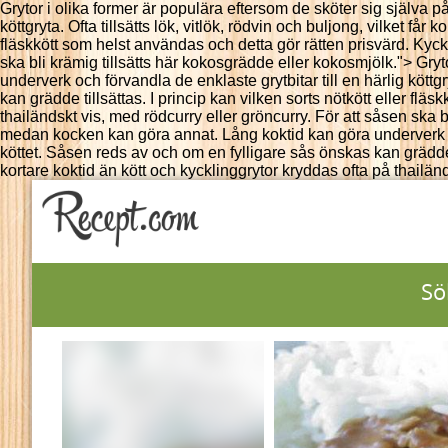
Grytor i olika former är populära eftersom de sköter sig själva 
köttgryta. Ofta tillsätts lök, vitlök, rödvin och buljong, vilket f
fläskkött som helst användas och detta gör rätten prisvärd. Kyckl
ska bli krämig tillsätts här kokosgrädde eller kokosmjölk.">
Gryt
underverk och förvandla de enklaste grytbitar till en härlig köttgr
kan grädde tillsättas. I princip kan vilken sorts nötkött eller fl
thailändskt vis, med rödcurry eller gröncurry. För att såsen ska 
medan kocken kan göra annat. Lång koktid kan göra underverk och fö
köttet. Såsen reds av och om en fylligare sås önskas kan grädde t
kortare koktid än kött och kycklinggrytor kryddas ofta på thailän
Sö