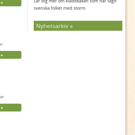
Lär dig mer om kladdkakan som har tagit
svenska folket med storm.
Nyhetsarkiv
er
ser