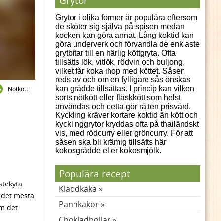
Grytor
Grytor i olika former är populära eftersom
de sköter sig själva på spisen medan
kocken kan göra annat. Lång koktid kan
göra underverk och förvandla de enklaste
grytbitar till en härlig köttgryta. Ofta
tillsätts lök, vitlök, rödvin och buljong,
vilket får koka ihop med köttet. Såsen
reds av och om en fylligare sås önskas
kan grädde tillsättas. I princip kan vilken
Nötkött
sorts nötkött eller fläskkött som helst
användas och detta gör rätten prisvärd.
Kyckling kräver kortare koktid än kött och
kycklinggrytor kryddas ofta på thailändskt
vis, med rödcurry eller gröncurry. För att
såsen ska bli krämig tillsätts här
kokosgrädde eller kokosmjölk.
Populära recept
stekyta.
Kladdkaka
h det mesta
Pannkakor
om det
Chokladbollar