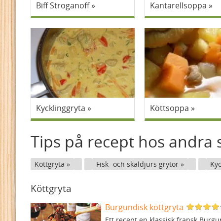
Biff Stroganoff
Kantarellsoppa
Kycklinggryta
Köttsoppa
Tips på recept hos andra s
Köttgryta
Fisk- och skaldjurs grytor
Kyc
Köttgryta
Burgundisk köttgryta
Ett recept en klassisk fransk Burgu