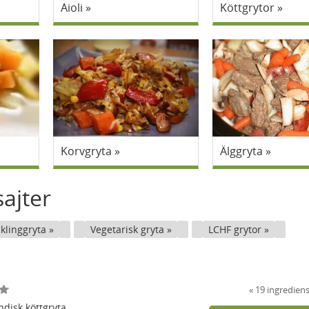
Aioli
Köttgrytor
Korvgryta
Älggryta
ajter
klinggryta
Vegetarisk gryta
LCHF grytor
19 ingredien
ndisk köttgryta.