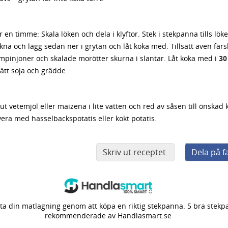
r en timme: Skala löken och dela i klyftor. Stek i stekpanna tills lök
na och lägg sedan ner i grytan och låt koka med. Tillsätt även färs
mpinjoner och skalade morötter skurna i slantar. Låt koka med i
30
sätt soja och grädde.
ut vetemjöl eller maizena i lite vatten och red av såsen till önskad 
era med hasselbackspotatis eller kokt potatis.
Skriv ut receptet
Dela på 
ta din matlagning genom att köpa en riktig stekpanna. 5 bra stek
rekommenderade av Handlasmart.se