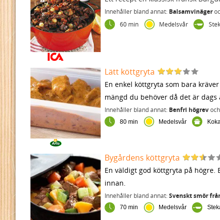
Innehåller bland annat:
Balsamvinäger
o
60 min
Medelsvår
Ste
Lätt köttgryta
En enkel köttgryta som bara kräver 
mängd du behöver då det är dags a
Innehåller bland annat:
Benfri högrev
oc
80 min
Medelsvår
Kok
Bygårdens köttgryta
En väldigt god köttgryta på högre.
innan.
Innehåller bland annat:
Svenskt smör frå
70 min
Medelsvår
Ste