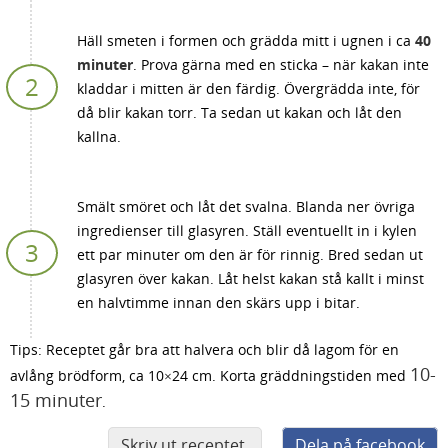
Häll smeten i formen och grädda mitt i ugnen i ca
40
minuter
. Prova gärna med en sticka – när kakan inte
kladdar i mitten är den färdig. Övergrädda inte, för
då blir kakan torr. Ta sedan ut kakan och låt den
kallna.
Smält smöret och låt det svalna. Blanda ner övriga
ingredienser till glasyren. Ställ eventuellt in i kylen
ett par minuter om den är för rinnig. Bred sedan ut
glasyren över kakan. Låt helst kakan stå kallt i minst
en halvtimme innan den skärs upp i bitar.
Tips: Receptet går bra att halvera och blir då lagom för en
10-
avlång brödform, ca 10×24 cm. Korta gräddningstiden med
15 minuter
.
Skriv ut receptet
Dela på facebook