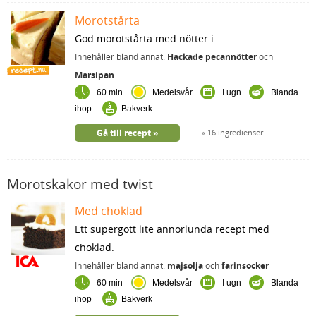
Morotstårta
God morotstårta med nötter i.
Innehåller bland annat:
Hackade pecannötter
och
Marsipan
60 min
Medelsvår
I ugn
Blanda
ihop
Bakverk
Gå till recept
16 ingredienser
Morotskakor med twist
Med choklad
Ett supergott lite annorlunda recept med
choklad.
Innehåller bland annat:
majsolja
och
farinsocker
60 min
Medelsvår
I ugn
Blanda
ihop
Bakverk