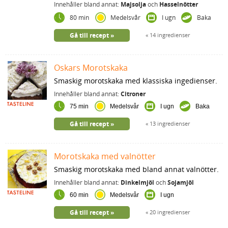
Innehåller bland annat:
Majsolja
och
Hasselnötter
80 min
Medelsvår
I ugn
Baka
Gå till recept
14 ingredienser
Oskars Morotskaka
Smaskig morotskaka med klassiska ingedienser.
Innehåller bland annat:
Citroner
75 min
Medelsvår
I ugn
Baka
Gå till recept
13 ingredienser
Morotskaka med valnötter
Smaskig morotskaka med bland annat valnötter.
Innehåller bland annat:
Dinkelmjöl
och
Sojamjöl
60 min
Medelsvår
I ugn
Gå till recept
20 ingredienser