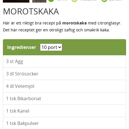
MOROTSKAKA
Här är ett riktigt bra recept på
morotskaka
med citronglasyr.
Det här receptet ger en otroligt saftig och smakrik kaka.
Ingredienser
3
st Ägg
3
dl Strösocker
4
dl Vetemjöl
1
tsk Bikarbonat
1
tsk Kanel
1
tsk Bakpulver