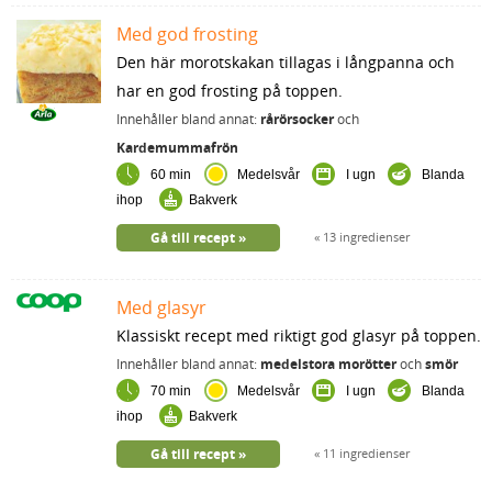
Med god frosting
Den här morotskakan tillagas i långpanna och
har en god frosting på toppen.
Innehåller bland annat:
rårörsocker
och
Kardemummafrön
60 min
Medelsvår
I ugn
Blanda
ihop
Bakverk
Gå till recept
13 ingredienser
Med glasyr
Klassiskt recept med riktigt god glasyr på toppen.
Innehåller bland annat:
medelstora morötter
och
smör
70 min
Medelsvår
I ugn
Blanda
ihop
Bakverk
Gå till recept
11 ingredienser