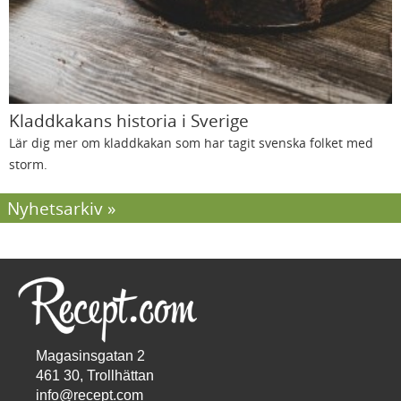
Kladdkakans historia i Sverige
Lär dig mer om kladdkakan som har tagit svenska folket med
storm.
Nyhetsarkiv
Magasinsgatan 2
461 30, Trollhättan
info@recept.com