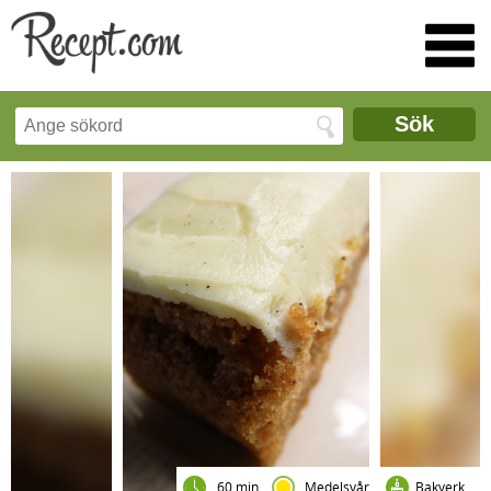
Sök
60 min
Medelsvår
Bakverk