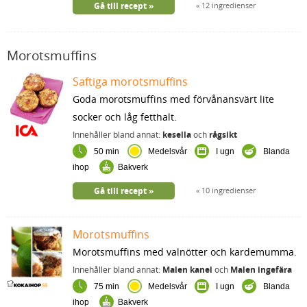
Gå till recept
12 ingredienser
Morotsmuffins
Saftiga morotsmuffins
Goda morotsmuffins med förvånansvärt lite
socker och låg fetthalt.
Innehåller bland annat:
kesella
och
rågsikt
50 min
Medelsvår
I ugn
Blanda
ihop
Bakverk
Gå till recept
10 ingredienser
Morotsmuffins
Morotsmuffins med valnötter och kardemumma.
Innehåller bland annat:
Malen kanel
och
Malen ingefära
75 min
Medelsvår
I ugn
Blanda
ihop
Bakverk