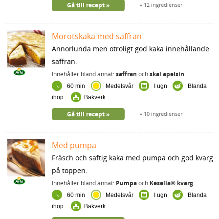
Gå till recept
12 ingredienser
Morotskaka med saffran
Annorlunda men otroligt god kaka innehållande
saffran.
Innehåller bland annat:
saffran
och
skal apelsin
60 min
Medelsvår
I ugn
Blanda
ihop
Bakverk
Gå till recept
10 ingredienser
Med pumpa
Fräsch och saftig kaka med pumpa och god kvarg
på toppen.
Innehåller bland annat:
Pumpa
och
Kesella® kvarg
60 min
Medelsvår
I ugn
Blanda
ihop
Bakverk