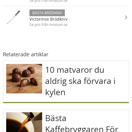
Se pris från Amazon.se
BÄSTA BRÖDKNIV
Victorinox Brödkniv
Se pris från Amazon.se
Relaterade artiklar
10 matvaror du
aldrig ska förvara i
kylen
Bästa
Kaffebryggaren För