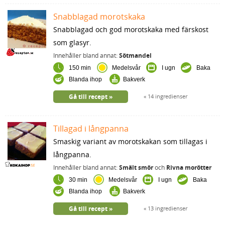
Snabblagad morotskaka
Snabblagad och god morotskaka med färskost
som glasyr.
Innehåller bland annat:
Sötmandel
150 min
Medelsvår
I ugn
Baka
Blanda ihop
Bakverk
Gå till recept
14 ingredienser
Tillagad i långpanna
Smaskig variant av morotskakan som tillagas i
långpanna.
Innehåller bland annat:
Smält smör
och
Rivna morötter
30 min
Medelsvår
I ugn
Baka
Blanda ihop
Bakverk
Gå till recept
13 ingredienser