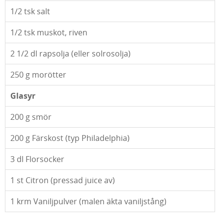
1/2
tsk salt
1/2
tsk muskot, riven
2 1/2
dl rapsolja (eller solrosolja)
250
g morötter
Glasyr
200
g smör
200
g Färskost (typ Philadelphia)
3
dl Florsocker
1
st Citron (pressad juice av)
1
krm Vaniljpulver (malen äkta vaniljstång)