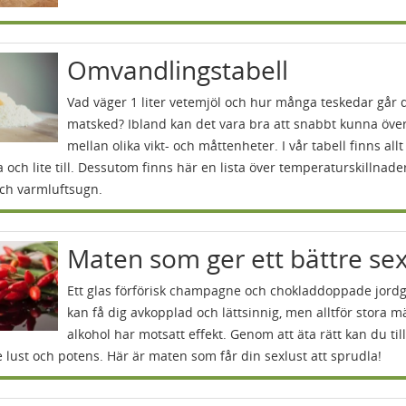
Omvandlingstabell
Vad väger 1 liter vetemjöl och hur många teskedar går 
matsked? Ibland kan det vara bra att snabbt kunna öve
mellan olika vikt- och måttenheter. I vår tabell finns all
 och lite till. Dessutom finns här en lista över temperaturskillnader
och varmluftsugn.
Maten som ger ett bättre sex
Ett glas förförisk champagne och chokladdoppade jord
kan få dig avkopplad och lättsinnig, men alltför stora 
alkohol har motsatt effekt. Genom att äta rätt kan du till
 lust och potens. Här är maten som får din sexlust att sprudla!