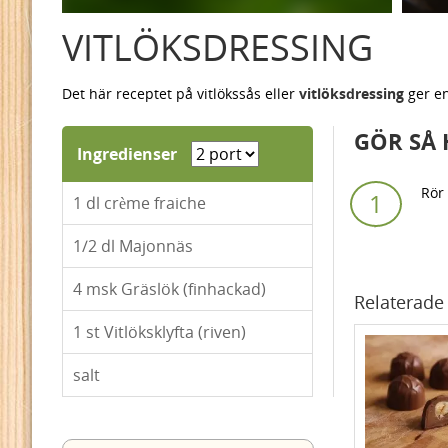
VITLÖKSDRESSING
Det här receptet på vitlökssås eller
vitlöksdressing
ger en
GÖR SÅ 
Ingredienser
Rör 
1
dl crème fraiche
1/2
dl Majonnäs
4
msk Gräslök (finhackad)
Relaterade 
1
st Vitlöksklyfta (riven)
salt