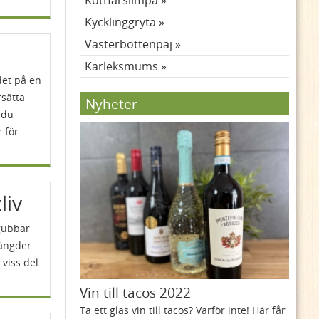
Köttfärslimpa
Kycklinggryta
Västerbottenpaj
Kärleksmums
det på en
rsätta
Nyheter
t du
 för
liv
gubbar
mängder
 viss del
Vin till tacos 2022
Ta ett glas vin till tacos? Varför inte! Här får