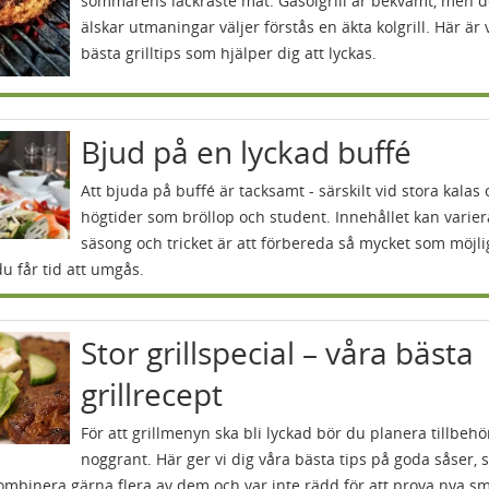
sommarens läckraste mat. Gasolgrill är bekvämt, men 
älskar utmaningar väljer förstås en äkta kolgrill. Här är 
bästa grilltips som hjälper dig att lyckas.
Bjud på en lyckad buffé
Att bjuda på buffé är tacksamt - särskilt vid stora kalas
högtider som bröllop och student. Innehållet kan varier
säsong och tricket är att förbereda så mycket som möjli
du får tid att umgås.
Stor grillspecial – våra bästa
grillrecept
För att grillmenyn ska bli lyckad bör du planera tillbeh
noggrant. Här ger vi dig våra bästa tips på goda såser, 
ombinera gärna flera av dem och var inte rädd för att prova nya s