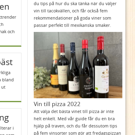
den
du tips på hur du ska tänka när du väljer
vin till tacokvällen, och får också fem
ttrender
rekommendationer på goda viner som
ch
passar perfekt till mexikanska smaker.
smak och
bäst
rkliga
ja bland
 ut
Vin till pizza 2022
Att välja det bästa vinet till pizza är inte
ing
helt enkelt. Med vår guide får du en bra
hjälp på traven, och du får dessutom tips
terar i
på fem vinsorter som gör att fredagspizzan