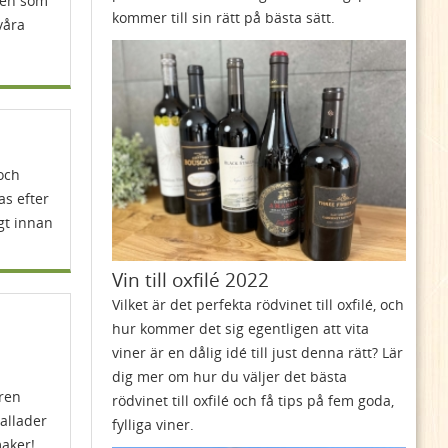
den som
kommer till sin rätt på bästa sätt.
våra
 och
as efter
gt innan
Vin till oxfilé 2022
Vilket är det perfekta rödvinet till oxfilé, och
hur kommer det sig egentligen att vita
viner är en dålig idé till just denna rätt? Lär
dig mer om hur du väljer det bästa
ören
rödvinet till oxfilé och få tips på fem goda,
sallader
fylliga viner.
maker!