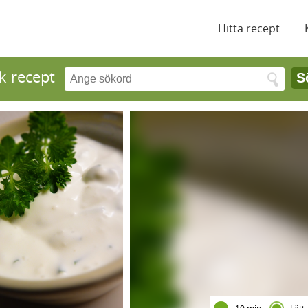
Hitta recept
k recept
S