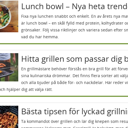
Lunch bowl – Nya heta tren
Fixa nya lunchen snabbt och enkelt. En av årets nya ma
är lunch bowl – en skål fylld med protein, kolhydrater o
grönsaker. Följ vissa riktlinjer och variera sedan efter 
vad du har hemma.
Hitta grillen som passar dig 
En grillmästare behöver förstås en bra grill för att förve
sina kulinariska drömmar. Det finns flera sorter att väl
och alla bjuder på både för- och nackdelar. Här reder vi
h hjälper dig att välja rätt.
Bästa tipsen för lyckad grilln
Ta kommandot över grillen och lär dig knepen som resul