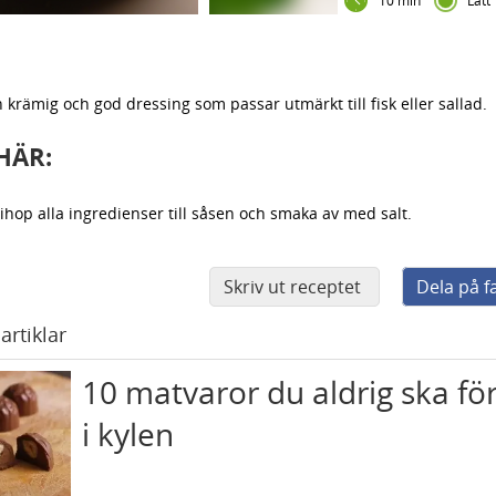
10 min
Lätt
 krämig och god dressing som passar utmärkt till fisk eller sallad.
HÄR:
ihop alla ingredienser till såsen och smaka av med salt.
Skriv ut receptet
Dela på 
artiklar
10 matvaror du aldrig ska fö
i kylen