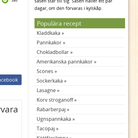
Sås
såsen står till sig. Såsen håller ett par
dagar, om den förvaras i kylskåp.
Populära recept
Kladdkaka
Pannkakor
Chokladbollar
Amerikanska pannkakor
Scones
facebook
Sockerkaka
Lasagne
Korv stroganoff
rvara
Rabarberpaj
Ugnspannkaka
Tacopaj