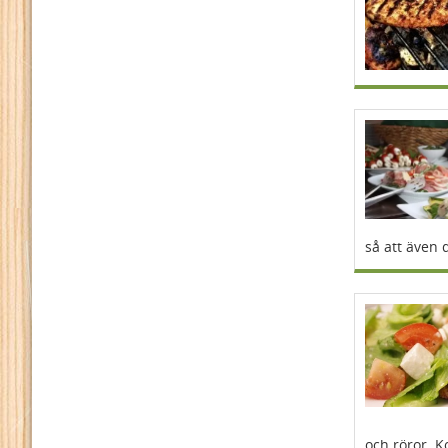
så att även 
och röror. K