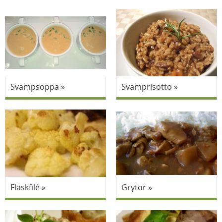
Svampsoppa
Svamprisotto
Fläskfilé
Grytor