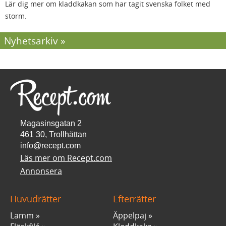
Lär dig mer om kladdkakan som har tagit svenska folket med
storm.
Nyhetsarkiv
Magasinsgatan 2
461 30, Trollhättan
info@recept.com
Läs mer om Recept.com
Annonsera
Huvudrätter
Efterrätter
Lamm
Äppelpaj