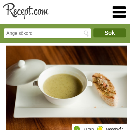
Sök
30 min
Medelsvår