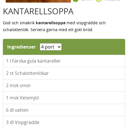
KANTARELLSOPPA
God och smakrik
kantarellsoppa
med vispgrädde och
schalottenlök. Servera gärna med ett gott bröd.
Ingredienser
1
l Färska gula kantareller
2
st Schalottenlökar
2
msk smör
1
msk Vetemjöl
6
dl vatten
3
dl Vispgrädde