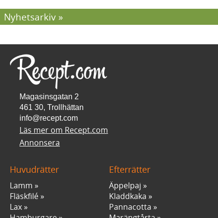
Nyhetsarkiv
Magasinsgatan 2
461 30, Trollhättan
info@recept.com
Läs mer om Recept.com
Annonsera
Huvudrätter
Efterrätter
Lamm
Äppelpaj
Fläskfilé
Kladdkaka
Lax
Pannacotta
Hamburgare
Marängtårta