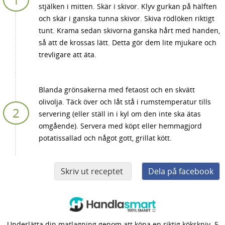
stjälken i mitten. Skär i skivor. Klyv gurkan på hälften
och skär i ganska tunna skivor. Skiva rödlöken riktigt
tunt. Krama sedan skivorna ganska hårt med handen,
så att de krossas lätt. Detta gör dem lite mjukare och
trevligare att äta.
Blanda grönsakerna med fetaost och en skvätt
olivolja. Täck över och låt stå i rumstemperatur tills
servering (eller ställ in i kyl om den inte ska ätas
omgående). Servera med köpt eller hemmagjord
potatissallad och något gott, grillat kött.
Skriv ut receptet
Dela på facebook
Underlätta din matlagning genom att köpa en riktig kökskniv. 5