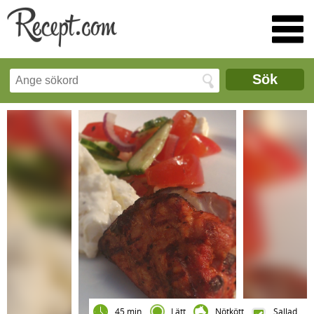
Sök
45 min
Lätt
Nötkött
Sallad