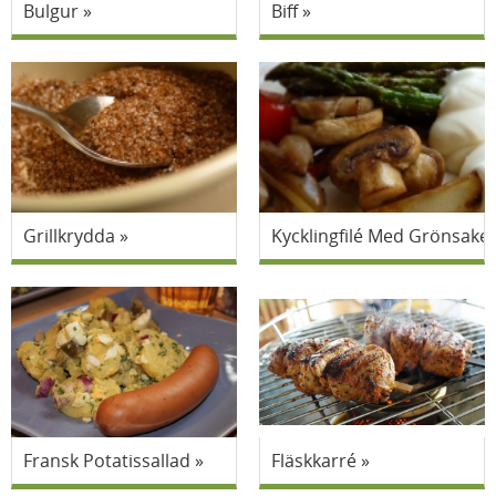
Bulgur
Biff
Grillkrydda
Kycklingfilé Med Grönsake
Fransk Potatissallad
Fläskkarré