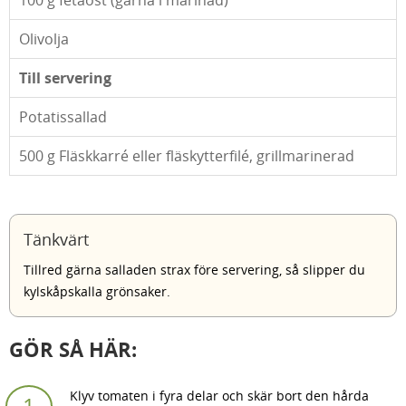
100
g fetaost (gärna i marinad)
Olivolja
Till servering
Potatissallad
500
g Fläskkarré eller fläskytterfilé, grillmarinerad
Tänkvärt
Tillred gärna salladen strax före servering, så slipper du
kylskåpskalla grönsaker.
GÖR SÅ HÄR:
Klyv tomaten i fyra delar och skär bort den hårda