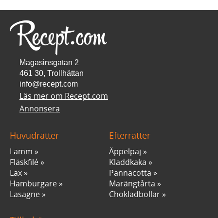
Magasinsgatan 2
461 30, Trollhättan
info@recept.com
Läs mer om Recept.com
Annonsera
Huvudrätter
Efterrätter
Lamm
Äppelpaj
Fläskfilé
Kladdkaka
Lax
Pannacotta
Hamburgare
Marängtårta
Lasagne
Chokladbollar