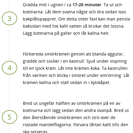
Grädda mitt i ugnen i ca
17-20 minuter
. Ta ut och
bottnarna. Låt dem svalna något och dra sedan loss
bakplåtspappret. Om detta sitter fast kan man pensla
baksidan med lite kallt vatten så brukar det lossna.
Lägg bottnarna på galler och låt kallna helt.
Förbereda smörkrämen genom att blanda äggulor,
grädde och socker i en kastrull. Sjud under vispning
till en tjock kräm. Låt inte krämen koka. Ta kastrullen
från värmen och klicka i smöret under omrörning. Låt
krämen kallna och ställ sedan in i kylskåpet.
Bred ut ungefär hälften av smörkrämen på en av
bottnarna och lägg sedan den andra ovanpå. Bred ut
den återstående smörkrämen och strö över de
rostade mandelflagorna. Förvara tårtan kallt tills den
ska serveras.