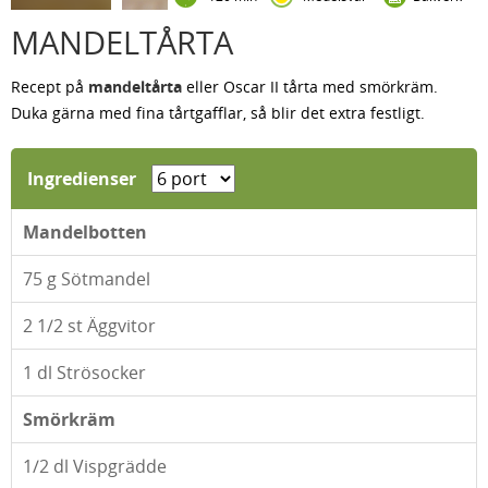
MANDELTÅRTA
Recept på
mandeltårta
eller Oscar II tårta med smörkräm.
Duka gärna med fina tårtgafflar, så blir det extra festligt.
Ingredienser
Mandelbotten
75
g Sötmandel
2 1/2
st Äggvitor
1
dl Strösocker
Smörkräm
1/2
dl Vispgrädde