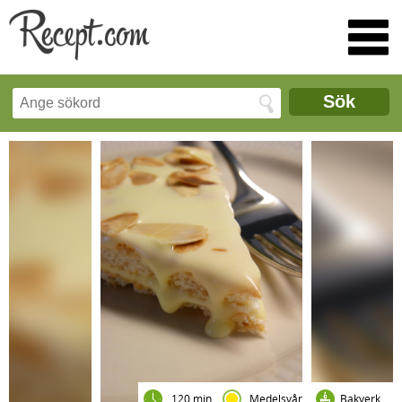
Sök
120 min
Medelsvår
Bakverk