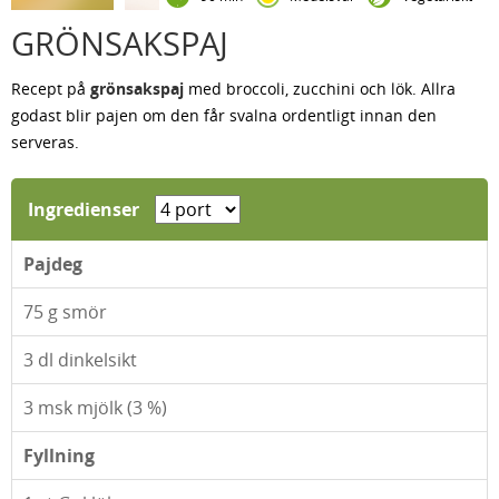
GRÖNSAKSPAJ
Recept på
grönsakspaj
med broccoli, zucchini och lök. Allra
godast blir pajen om den får svalna ordentligt innan den
serveras.
Ingredienser
Pajdeg
75
g smör
3
dl dinkelsikt
3
msk mjölk (3 %)
Fyllning