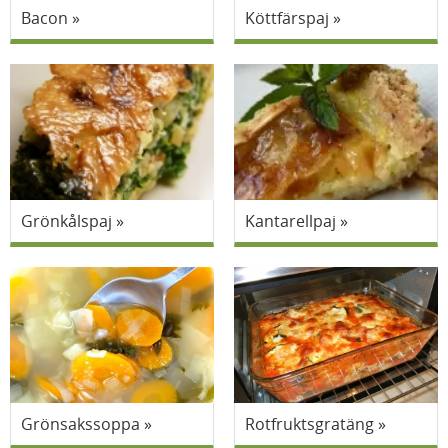
Bacon
Köttfärspaj
Grönkålspaj
Kantarellpaj
Grönsakssoppa
Rotfruktsgratäng