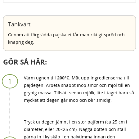
Tänkvärt
Genom att förgrädda pajskalet får man riktigt spröd och
knaprig deg.
GÖR SÅ HÄR:
Värm ugnen till
200°C
. Mät upp ingredienserna till
pajdegen. Arbeta snabbt ihop smör och mjöl till en
grynig massa. Tillsätt sedan mjölk, lite i taget bara så
mycket att degen går ihop och blir smidig.
Tryck ut degen jämnt i en stor pajform (ca 25 cm i
diameter, eller 20×25 cm). Nagga botten och ställ
gärna in i kylskåp i en halvtimma innan den