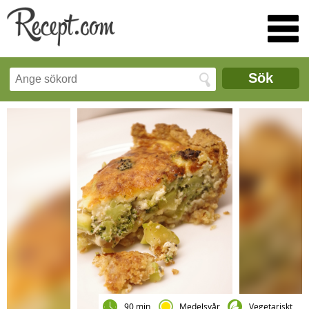
Sök
90 min
Medelsvår
Vegetariskt