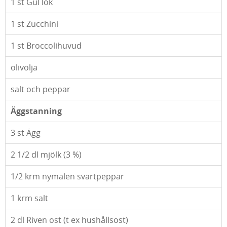
1
st Gul lök
1
st Zucchini
1
st Broccolihuvud
olivolja
salt och peppar
Äggstanning
3
st Ägg
2 1/2
dl mjölk (3 %)
1/2
krm nymalen svartpeppar
1
krm salt
2
dl Riven ost (t ex hushållsost)