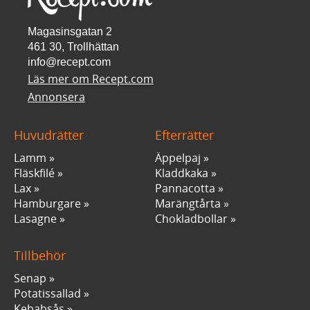
Magasinsgatan 2
461 30, Trollhättan
info@recept.com
Läs mer om Recept.com
Annonsera
Huvudrätter
Efterrätter
Lamm
Äppelpaj
Fläskfilé
Kladdkaka
Lax
Pannacotta
Hamburgare
Marängtårta
Lasagne
Chokladbollar
Tillbehör
Senap
Potatissallad
Kebabsås