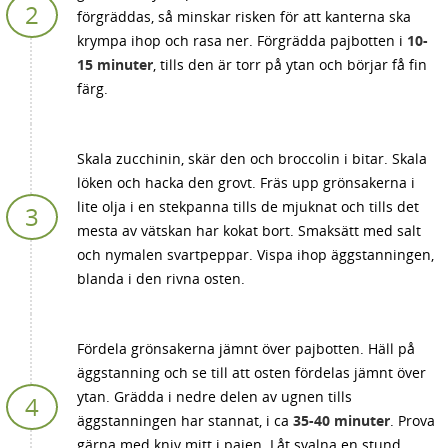
förgräddas, så minskar risken för att kanterna ska
krympa ihop och rasa ner. Förgrädda pajbotten i
10-
15 minuter
, tills den är torr på ytan och börjar få fin
färg.
Skala zucchinin, skär den och broccolin i bitar. Skala
löken och hacka den grovt. Fräs upp grönsakerna i
lite olja i en stekpanna tills de mjuknat och tills det
mesta av vätskan har kokat bort. Smaksätt med salt
och nymalen svartpeppar. Vispa ihop äggstanningen,
blanda i den rivna osten.
Fördela grönsakerna jämnt över pajbotten. Häll på
äggstanning och se till att osten fördelas jämnt över
ytan. Grädda i nedre delen av ugnen tills
äggstanningen har stannat, i ca
35-40 minuter
. Prova
gärna med kniv mitt i pajen. Låt svalna en stund