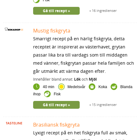
Gå till recept
16 ingredienser
Mustig fiskgryta
Smarrigt recept på en härlig fiskgryta, detta
receptet är inspirerat av västerhavet, grytan
passar lika bra till vardags som till middagen
med vänner, fiskgrytan passar hela familjen och
går utmärkt att värma dagen efter.
Innehåller bland annat:
Lök
och
Mjöl
40 min
Medelsvår
Koka
Blanda
ihop
Fisk
Gå till recept
15 ingredienser
Brasiliansk fiskgryta
Lyxigt recept på en het fiskgryta full av smak,