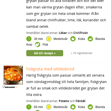
grytan passar till alla tillfällen och blir det över
kan man värma grytan dagen efter, smakerna
som ger grytan sin heta smak kommer ifrån
bland annat chilifrukter, lime, lök, koriander och
sambal oelek.
Innehåller bland annat:
Lökar
och
Chilifrukt
30 min
Medelsvår
Koka
Blanda
ihop
Fisk
Gå till recept
16 ingredienser
Fiskgryta med vitlöksbröd
Härlig fiskgryta som passar utmärkt att servera
som söndagsmiddag till hela familjen, fiskgrytan
är full av smak och vitlöksbrödet ger grytan det
lilla extra.
Innehåller bland annat:
Potatis
och
Fänkål
60 min
Medelsvår
Koka
Blanda