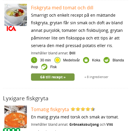
Fiskgryta med tomat och dill
Smarrigt och enkelt recept på en mättande
fiskgryta, grytan får sin smak och doft av bland
annat purjolök, tomater och fiskbuljong, grytan
påminner lite om fisksoppa och ett tips är att
servera den med pressad potatis eller ris.
Innehåller bland annat:
Dill
30 min
Medelsvår
Koka
Blanda
ihop
Fisk
Gå till recept
8 ingredienser
Lyxigare fiskgryta
Tomatig fiskgryta
En matig gryta med torsk och smak av tomat.
Innehåller bland annat:
Grönsaksbuljong
och
Vitt