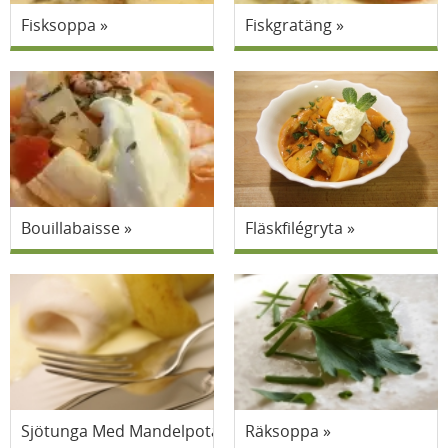
Fisksoppa
Fiskgratäng
Bouillabaisse
Fläskfilégryta
Sjötunga Med Mandelpotatis Och Hollandaisesås
Räksoppa