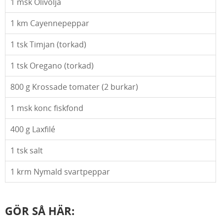
1
msk Olivolja
1
km Cayennepeppar
1
tsk Timjan (torkad)
1
tsk Oregano (torkad)
800
g Krossade tomater (2 burkar)
1
msk konc fiskfond
400
g Laxfilé
1
tsk salt
1
krm Nymald svartpeppar
GÖR SÅ HÄR: