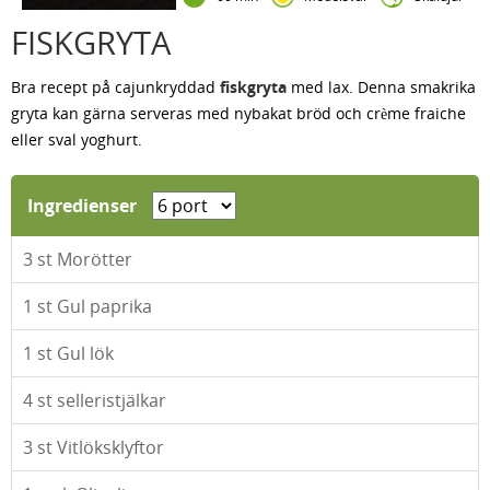
FISKGRYTA
Bra recept på cajunkryddad
fiskgryta
med lax. Denna smakrika
gryta kan gärna serveras med nybakat bröd och crème fraiche
eller sval yoghurt.
Ingredienser
3
st Morötter
1
st Gul paprika
1
st Gul lök
4
st selleristjälkar
3
st Vitlöksklyftor