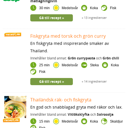
matlagningsvin
30 min
Medelsvår
Koka
Fisk
Gå till recept
13 ingredienser
Fiskgryta med torsk och grön curry
En fiskgryta med inspirerande smaker av
Thailand.
Innehåller bland annat:
Grön currypasta
och
Grön chili
25 min
Medelsvår
Steka
Koka
Fisk
Gå till recept
14 ingredienser
Thailändsk räk- och fiskgryta
En god och snabblagad gryta med räkor och lax.
Innehåller bland annat:
Vitlöksklyfta
och
Solrosolja
15 min
Medelsvår
Koka
Skaldjur
Fisk