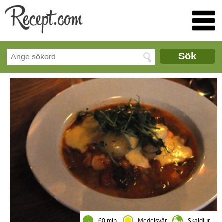
Sök
60 min
Medelsvår
Skaldjur