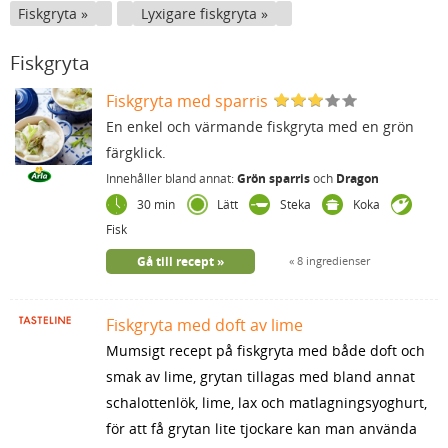
Fiskgryta
Lyxigare fiskgryta
Fiskgryta
Fiskgryta med sparris
En enkel och värmande fiskgryta med en grön
färgklick.
Innehåller bland annat:
Grön sparris
och
Dragon
30 min
Lätt
Steka
Koka
Fisk
Gå till recept
8 ingredienser
Fiskgryta med doft av lime
Mumsigt recept på fiskgryta med både doft och
smak av lime, grytan tillagas med bland annat
schalottenlök, lime, lax och matlagningsyoghurt,
för att få grytan lite tjockare kan man använda