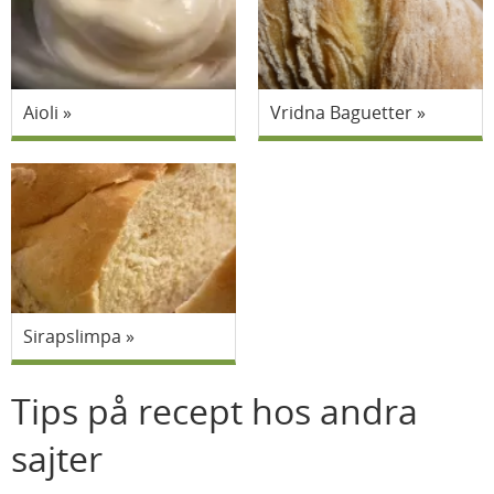
Aioli
Vridna Baguetter
Sirapslimpa
Tips på recept hos andra
sajter