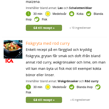
maizena.
Innehåller bland annat:
Lax
och
Schalottenlökar
30 min
Medelsvår
Koka
Blanda
ihop
Fisk
Gå till recept
10 ingredienser
Fiskgryta med röd curry
Enkelt recept på en färgglad och kryddig
fiskgryta, grytan får smak och doft ifrån bland
annat röd curry, wokgrönsaker och lime, om man
vill kan man byta ut fisk mot till exempel kokta
bönor eller linser.
Innehåller bland annat:
Wokgrönsaker
och
Röd curry
30 min
Medelsvår
Blanda ihop
Fisk
Gå till recept
6 ingredienser