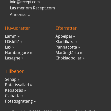
info@recept.com
Läs mer om Recept.com
Annonsera
Huvudrätter
Efterrätter
Lamm
Äppelpaj
Fläskfilé
Kladdkaka
Lax
Pannacotta
Hamburgare
Marängtårta
Lasagne
Chokladbollar
Tillbehör
Senap
Potatissallad
Kebabsås
Ciabatta
Potatisgratäng