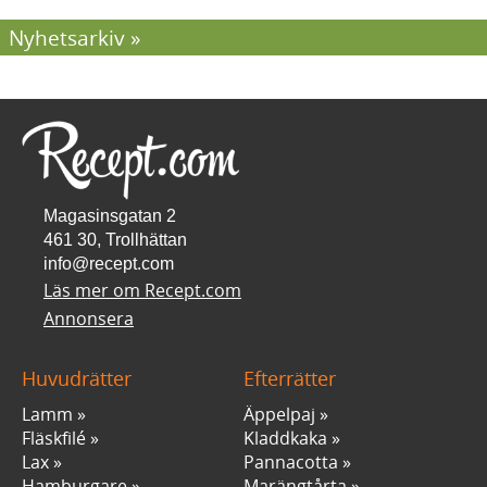
Nyhetsarkiv
Magasinsgatan 2
461 30, Trollhättan
info@recept.com
Läs mer om Recept.com
Annonsera
Huvudrätter
Efterrätter
Lamm
Äppelpaj
Fläskfilé
Kladdkaka
Lax
Pannacotta
Hamburgare
Marängtårta