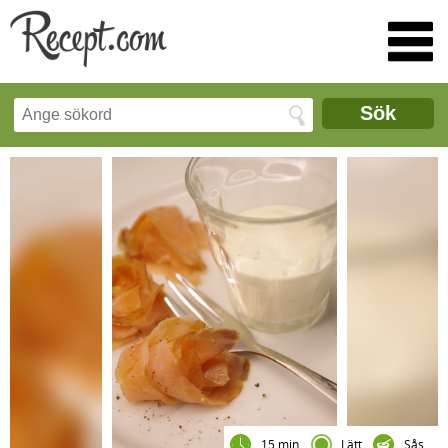
Sök
15 min
Lätt
Sås