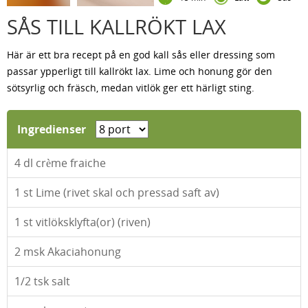
SÅS TILL KALLRÖKT LAX
Här är ett bra recept på en god kall sås eller dressing som
passar ypperligt till kallrökt lax. Lime och honung gör den
sötsyrlig och fräsch, medan vitlök ger ett härligt sting.
Ingredienser
4
dl crème fraiche
1
st Lime (rivet skal och pressad saft av)
1
st vitlöksklyfta(or) (riven)
2
msk Akaciahonung
1/2
tsk salt