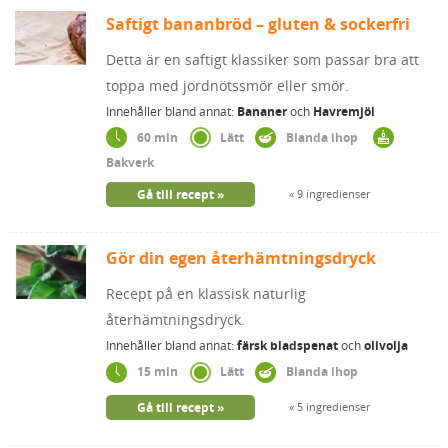
Saftigt bananbröd – gluten & sockerfri
Detta är en saftigt klassiker som passar bra att
toppa med jordnötssmör eller smör.
Innehåller bland annat:
Bananer
och
Havremjöl
60 min
Lätt
Blanda ihop
Bakverk
Gå till recept
9 ingredienser
Gör din egen återhämtningsdryck
Recept på en klassisk naturlig
återhämtningsdryck.
Innehåller bland annat:
färsk bladspenat
och
olivolja
15 min
Lätt
Blanda ihop
Gå till recept
5 ingredienser