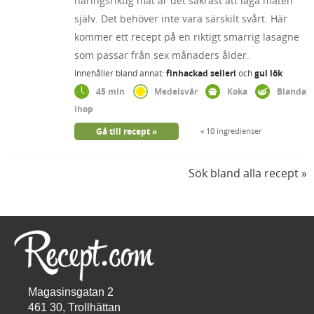
näringsriktig mat är det säkrast att laga maten
själv. Det behöver inte vara särskilt svårt. Här
kommer ett recept på en riktigt smarrig lasagne
som passar från sex månaders ålder.
Innehåller bland annat:
finhackad selleri
och
gul lök
45 min
Medelsvår
Koka
Blanda
ihop
Gå till recept
10 ingredienser
Sök bland alla recept
Magasinsgatan 2
461 30, Trollhättan