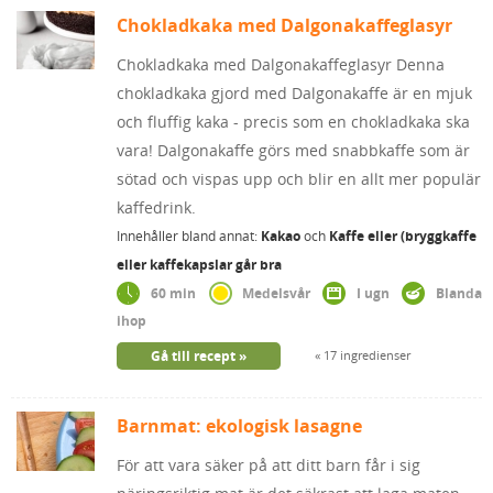
Chokladkaka med Dalgonakaffeglasyr
Chokladkaka med Dalgonakaffeglasyr Denna
chokladkaka gjord med Dalgonakaffe är en mjuk
och fluffig kaka - precis som en chokladkaka ska
vara! Dalgonakaffe görs med snabbkaffe som är
sötad och vispas upp och blir en allt mer populär
kaffedrink.
Innehåller bland annat:
Kakao
och
Kaffe eller (bryggkaffe
eller kaffekapslar går bra
60 min
Medelsvår
I ugn
Blanda
ihop
Gå till recept
17 ingredienser
Barnmat: ekologisk lasagne
För att vara säker på att ditt barn får i sig