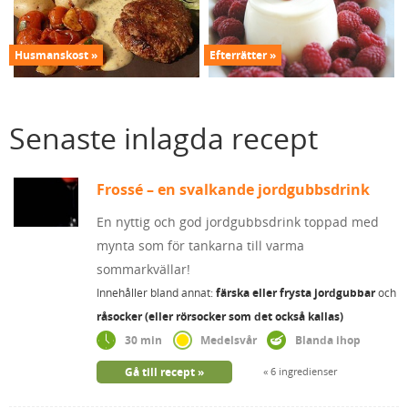
Husmanskost
Efterrätter
Senaste inlagda recept
Frossé – en svalkande jordgubbsdrink
En nyttig och god jordgubbsdrink toppad med
mynta som för tankarna till varma
sommarkvällar!
Innehåller bland annat:
färska eller frysta jordgubbar
och
råsocker (eller rörsocker som det också kallas)
30 min
Medelsvår
Blanda ihop
Gå till recept
6 ingredienser