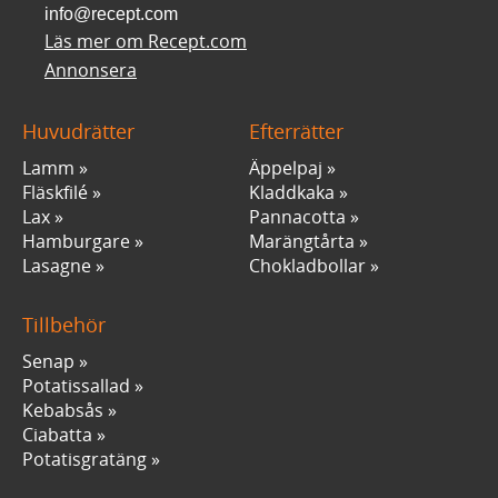
info@recept.com
Läs mer om Recept.com
Annonsera
Huvudrätter
Efterrätter
Lamm
Äppelpaj
Fläskfilé
Kladdkaka
Lax
Pannacotta
Hamburgare
Marängtårta
Lasagne
Chokladbollar
Tillbehör
Senap
Potatissallad
Kebabsås
Ciabatta
Potatisgratäng