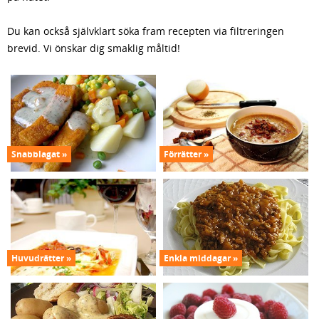
Du kan också självklart söka fram recepten via filtreringen
brevid. Vi önskar dig smaklig måltid!
Snabblagat
Förrätter
Huvudrätter
Enkla middagar