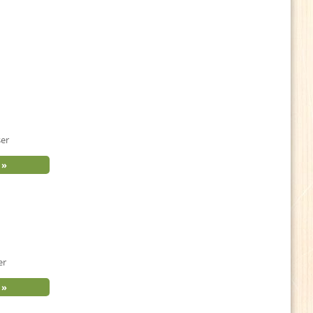
ser
er