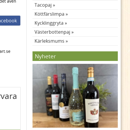
det även
Tacopaj
Köttfärslimpa
facebook
Kycklinggryta
Västerbottenpaj
Kärleksmums
art.se
Nyheter
rvara