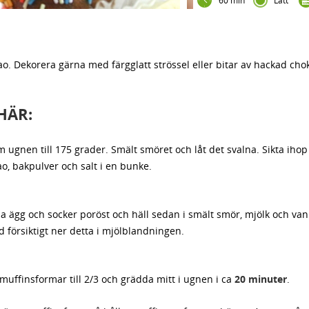
60 min
Lätt
. Dekorera gärna med färgglatt strössel eller bitar av hackad chok
HÄR:
 ugnen till 175 grader. Smält smöret och låt det svalna. Sikta ihop
o, bakpulver och salt i en bunke.
a ägg och socker poröst och häll sedan i smält smör, mjölk och vani
 försiktigt ner detta i mjölblandningen.
 muffinsformar till 2/3 och grädda mitt i ugnen i ca
20 minuter
.