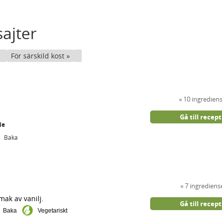
ajter
För särskild kost
10 ingredien
!
Gå till recept
le
Baka
7 ingrediens
ak av vanilj.
Gå till recept
Baka
Vegetariskt