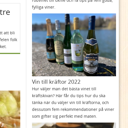
rödvinet till oxfilé och få tips på fem goda,
fylliga viner.
ttre
t att bli
felen folk
ket.
Vin till kräftor 2022
Hur väljer man det bästa vinet till
kräftskivan? Här får du tips hur du ska
tänka när du väljer vin till kräftorna, och
dessutom fem rekommendationer på viner
som gifter sig perfekt med maten.