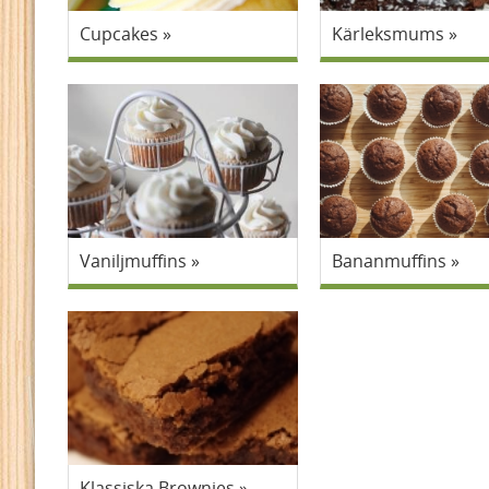
Cupcakes
Kärleksmums
Vaniljmuffins
Bananmuffins
Klassiska Brownies