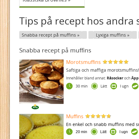
Tips på recept hos andra s
Snabba recept på muffins
Lyxiga muffins
Snabba recept på muffins
Morotsmuffins
Saftiga och maffiga morotsmuffins
Innehåller bland annat:
Råsocker
och
Äpp
30 min
Lätt
I ugn
Muffins
En enkel och snabb muffins med sm
20 min
Lätt
I ugn