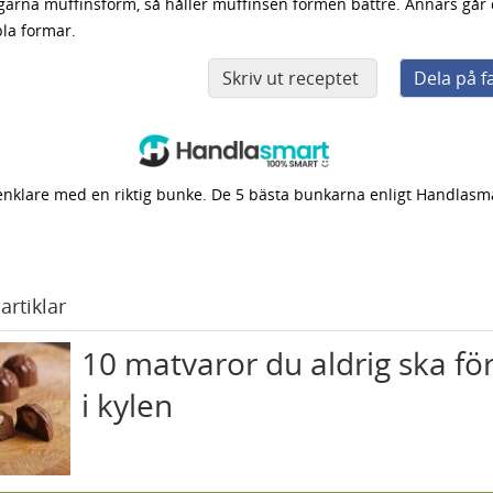
gärna muffinsform, så håller muffinsen formen bättre. Annars går 
la formar.
Skriv ut receptet
Dela på 
enklare med en riktig bunke. De 5 bästa bunkarna enligt Handlasm
artiklar
10 matvaror du aldrig ska fö
i kylen