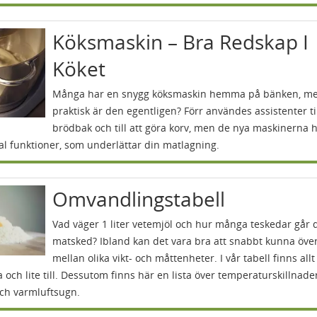
Köksmaskin – Bra Redskap I
Köket
Många har en snygg köksmaskin hemma på bänken, m
praktisk är den egentligen? Förr användes assistenter ti
brödbak och till att göra korv, men de nya maskinerna h
al funktioner, som underlättar din matlagning.
Omvandlingstabell
Vad väger 1 liter vetemjöl och hur många teskedar går 
matsked? Ibland kan det vara bra att snabbt kunna öve
mellan olika vikt- och måttenheter. I vår tabell finns all
 och lite till. Dessutom finns här en lista över temperaturskillnader
och varmluftsugn.