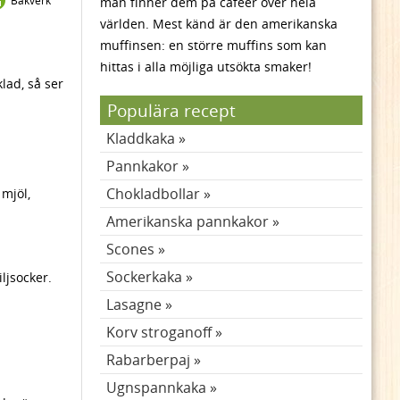
Bakverk
man finner dem på caféer över hela
världen. Mest känd är den amerikanska
muffinsen: en större muffins som kan
hittas i alla möjliga utsökta smaker!
lad, så ser
Populära recept
Kladdkaka
Pannkakor
Chokladbollar
 mjöl,
Amerikanska pannkakor
Scones
Sockerkaka
ljsocker.
Lasagne
Korv stroganoff
Rabarberpaj
Ugnspannkaka