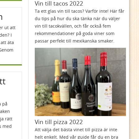
Vin till tacos 2022
Ta ett glas vin till tacos? Varför inte! Här får
n
du tips på hur du ska tänka när du väljer
vin till tacokvällen, och får också fem
r ut att
rekommendationer på goda viner som
den? I
passar perfekt till mexikanska smaker.
 att äta
 Genom
tt
a på
maken
ja rätt
Vin till pizza 2022
ås med
Att välja det bästa vinet till pizza är inte
helt enkelt. Med vår guide får du en bra