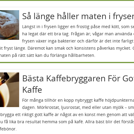
Så länge håller maten i fryse
Längst in i frysen ligger en frostig påse med kött, som se
ha legat där ett bra tag. Frågan är; vågar man använda 
frysen växer inga bakterier och därför är det inte farligt
it fryst länge. Däremot kan smak och konsistens påverkas mycket.
 maten på rätt sätt kan du förlänga hållbarheten.
Bästa Kaffebryggaren För Go
Kaffe
För många tillhör en kopp nybryggt kaffe höjdpunktern
dagen. Mörkrostat, ljusrostat, med eller utan mjölk – s
 brygga ett riktigt gott kaffe är något av en konst men genom att väl
 få lika bra resultat hemma som på kafé. Allra bäst blir det först
febönor.