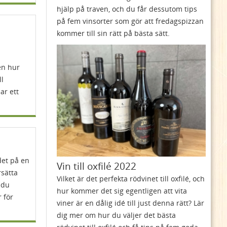
hjälp på traven, och du får dessutom tips
på fem vinsorter som gör att fredagspizzan
kommer till sin rätt på bästa sätt.
en hur
ll
ar ett
det på en
Vin till oxfilé 2022
rsätta
Vilket är det perfekta rödvinet till oxfilé, och
t du
hur kommer det sig egentligen att vita
 för
viner är en dålig idé till just denna rätt? Lär
dig mer om hur du väljer det bästa