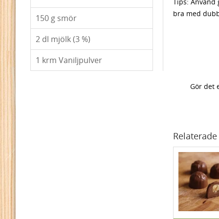
Tips: Använd 
bra med dubb
150
g smör
2
dl mjölk (3 %)
1
krm Vaniljpulver
Gör det 
Relaterade 