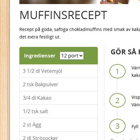
MUFFINSRECEPT
Recept på goda, saftiga chokladmuffins med smak av kakao
det extra festligt ut.
GÖR SÅ 
Ingredienser
Värm
3 1/2
dl Vetemjöl
kaka
2
tsk Bakpulver
Visp
3/4
dl Kakao
Vänd
1/2
tsk salt
2
st Ägg
Fyll
2
dl Strösocker