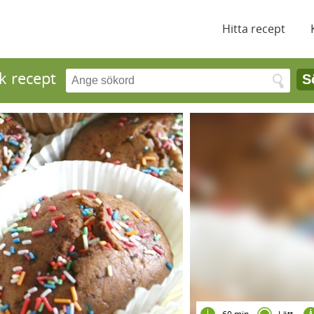
Hitta recept
k recept
S