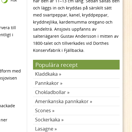
Fisk
när den är 11–13 cm lång. Sedan saltas den
och läggs in och kryddas på särskilt sätt
med svartpeppar, kanel, kryddpeppar,
kryddnejlika, kardemumma oregano och
vera till
sandelträ. Ansjovis uppfanns av
tligt i
salteriägaren Gustav Andersson i mitten av
1800-talet och tillverkades vid Dorthes
Konservfabrik i Fjällbacka.
Populära recept
rödform med
Kladdkaka
nsjovisen
Pannkakor
Chokladbollar
Amerikanska pannkakor
 hackade
Scones
Sockerkaka
 ner
Lasagne