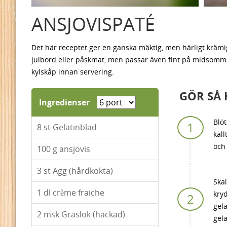
ANSJOVISPATÉ
Det här receptet ger en ganska mäktig, men härligt krämig
julbord eller påskmat, men passar även fint på midsommarbo
kylskåp innan servering.
GÖR SÅ 
Ingredienser
Blöt
8
st Gelatinblad
kall
och 
100
g ansjovis
3
st Ägg (hårdkokta)
Ska
1
dl crème fraiche
kry
gela
2
msk Gräslök (hackad)
gela