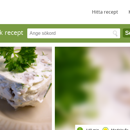
Hitta recept
k recept
S