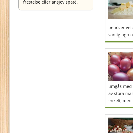
frestelse eller ansjovispaté.
behöver veta
vanlig ugn 
umgås med s
av stora män
enkelt, men 