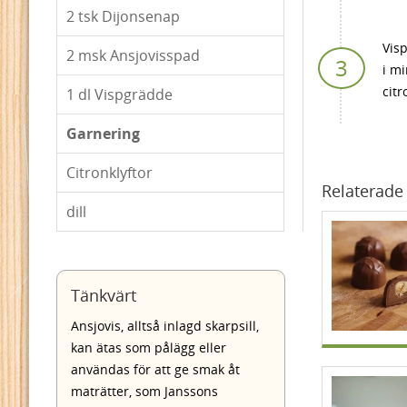
2
tsk Dijonsenap
Visp
2
msk Ansjovisspad
i mi
citr
1
dl Vispgrädde
Garnering
Citronklyftor
Relaterade 
dill
Tänkvärt
Ansjovis, alltså inlagd skarpsill,
kan ätas som pålägg eller
användas för att ge smak åt
maträtter, som Janssons