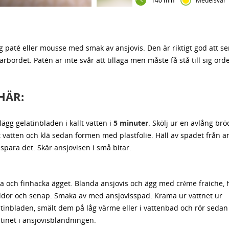
140 min
Medelsvår
 paté eller mousse med smak av ansjovis. Den är riktigt god att ser
rdet. Patén är inte svår att tillaga men måste få stå till sig orden
HÄR:
lägg gelatinbladen i kallt vatten i
5 minuter
. Skölj ur en avlång b
t vatten och klä sedan formen med plastfolie. Häll av spadet från a
spara det. Skär ansjovisen i små bitar.
la och finhacka ägget. Blanda ansjovis och ägg med crème fraiche,
ddor och senap. Smaka av med ansjovisspad. Krama ur vattnet ur
tinbladen, smält dem på låg värme eller i vattenbad och rör sedan
tinet i ansjovisblandningen.