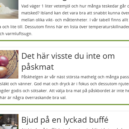
Vad väger 1 liter vetemjöl och hur många teskedar går 
matsked? Ibland kan det vara bra att snabbt kunna öve
mellan olika vikt- och måttenheter. I vår tabell finns all
 och lite till. Dessutom finns här en lista över temperaturskillnader
och varmluftsugn.
Det här visste du inte om
påskmat
Påskhelgen är vår näst största mathelg och många pass
läkt och vänner. God mat och dryck är i fokus och dessutom njut
gder godis och sötsaker. Att välja bra mat på påskbordet är inte he
här är några överraskande bra val.
Bjud på en lyckad buffé