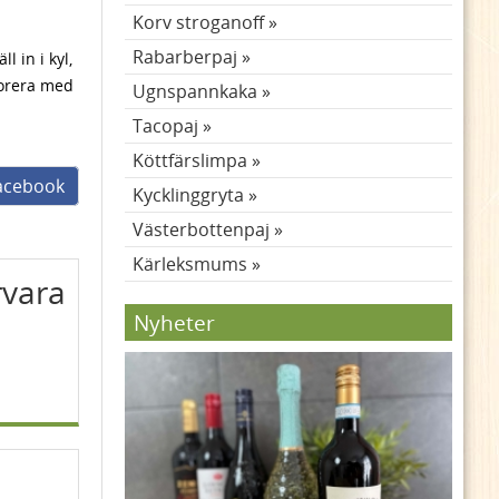
Korv stroganoff
Rabarberpaj
 in i kyl,
korera med
Ugnspannkaka
Tacopaj
Köttfärslimpa
facebook
Kycklinggryta
Västerbottenpaj
Kärleksmums
rvara
Nyheter