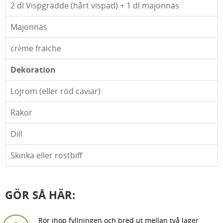
2
dl Vispgrädde (hårt vispad) + 1 dl majonnäs
Majonnäs
crème fraiche
Dekoration
Löjrom (eller röd caviar)
Räkor
Dill
Skinka eller rostbiff
GÖR SÅ HÄR:
Rör ihop fyllningen och bred ut mellan två lager