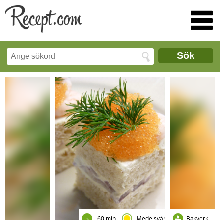
Sök
60 min
Medelsvår
Bakverk