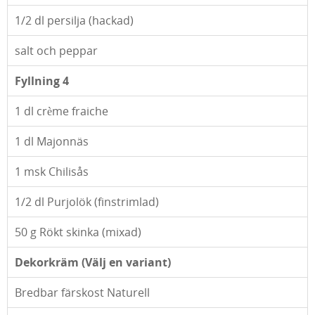
1/2
dl persilja (hackad)
salt och peppar
Fyllning 4
1
dl crème fraiche
1
dl Majonnäs
1
msk Chilisås
1/2
dl Purjolök (finstrimlad)
50
g Rökt skinka (mixad)
Dekorkräm (Välj en variant)
Bredbar färskost Naturell