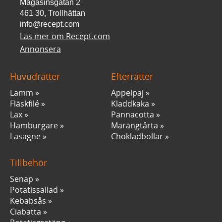
Magasinsgatan 2
461 30, Trollhättan
info@recept.com
Läs mer om Recept.com
Annonsera
Huvudrätter
Efterrätter
Lamm
Äppelpaj
Fläskfilé
Kladdkaka
Lax
Pannacotta
Hamburgare
Marängtårta
Lasagne
Chokladbollar
Tillbehör
Senap
Potatissallad
Kebabsås
Ciabatta