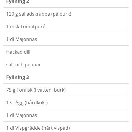
Fyllning 2
120
g salladskrabba (på burk)
1
msk Tomatpuré
1
dl Majonnäs
Hackad dill
salt och peppar
Fyllning 3
75
g Tonfisk (i vatten, burk)
1
st Ägg (hårdkokt)
1
dl Majonnäs
1
dl Vispgrädde (hårt vispad)