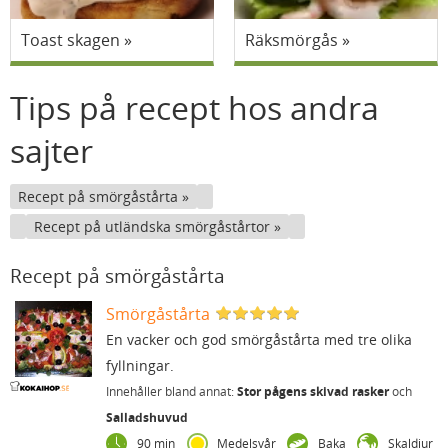
Toast skagen
Räksmörgås
Tips på recept hos andra
sajter
Recept på smörgåstårta
Recept på utländska smörgåstårtor
Recept på smörgåstårta
Smörgåstårta
En vacker och god smörgåstårta med tre olika
fyllningar.
Innehåller bland annat:
Stor pågens skivad rasker
och
Salladshuvud
90 min
Medelsvår
Baka
Skaldjur