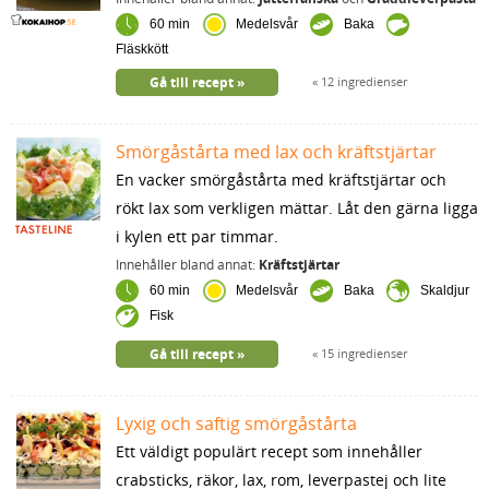
60 min
Medelsvår
Baka
Fläskkött
Gå till recept
12 ingredienser
Smörgåstårta med lax och kräftstjärtar
En vacker smörgåstårta med kräftstjärtar och
rökt lax som verkligen mättar. Låt den gärna ligga
i kylen ett par timmar.
Innehåller bland annat:
Kräftstjärtar
60 min
Medelsvår
Baka
Skaldjur
Fisk
Gå till recept
15 ingredienser
Lyxig och saftig smörgåstårta
Ett väldigt populärt recept som innehåller
crabsticks, räkor, lax, rom, leverpastej och lite