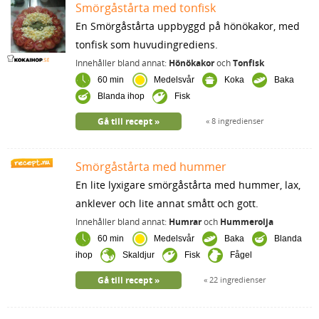
Smörgåstårta med tonfisk
En Smörgåstårta uppbyggd på hönökakor, med
tonfisk som huvudingrediens.
Innehåller bland annat:
Hönökakor
och
Tonfisk
60 min
Medelsvår
Koka
Baka
Blanda ihop
Fisk
Gå till recept
8 ingredienser
Smörgåstårta med hummer
En lite lyxigare smörgåstårta med hummer, lax,
anklever och lite annat smått och gott.
Innehåller bland annat:
Humrar
och
Hummerolja
60 min
Medelsvår
Baka
Blanda
ihop
Skaldjur
Fisk
Fågel
Gå till recept
22 ingredienser