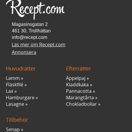
Magasinsgatan 2
461 30, Trollhättan
info@recept.com
Läs mer om Recept.com
Annonsera
Huvudrätter
Efterrätter
Lamm
Äppelpaj
Fläskfilé
Kladdkaka
Lax
Pannacotta
Hamburgare
Marängtårta
Lasagne
Chokladbollar
Tillbehör
Senap