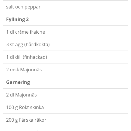
salt och peppar
Fyllning 2
1
dl crème fraiche
3
st ägg (hårdkokta)
1
dl dill (finhackad)
2
msk Majonnäs
Garnering
2
dl Majonnäs
100
g Rökt skinka
200
g Färska räkor