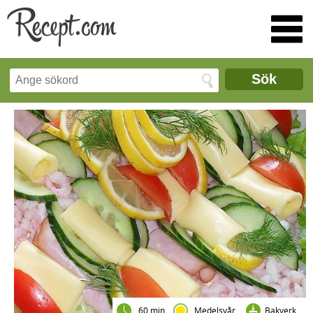
Sök
60 min
Medelsvår
Bakverk