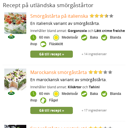
Recept på utländska smörgåstårtor
Smörgåstårta på italienska
En italiensk variant av smörgåstårta.
Innehåller bland annat:
Gorgonzola
och
Lätt crème fraiche
60 min
Medelsvår
Baka
Blanda
ihop
Fläskkött
Gå till recept
14 ingredienser
Marockansk smörgåstårta
En marockansk variant av smörgåstårta.
Innehåller bland annat:
Kikärtor
och
Tahini
60 min
Medelsvår
Baka
Blanda
ihop
Fågel
Gå till recept
17 ingredienser