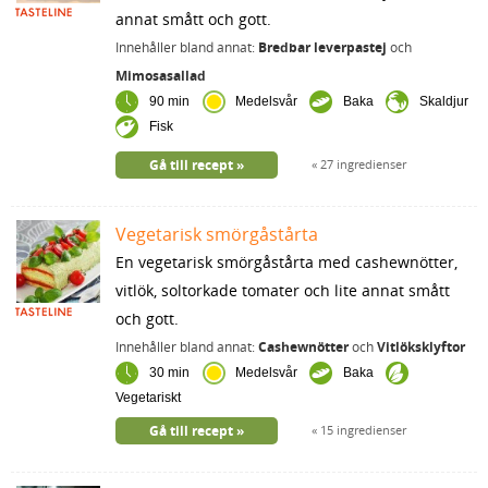
annat smått och gott.
Innehåller bland annat:
Bredbar leverpastej
och
Mimosasallad
90 min
Medelsvår
Baka
Skaldjur
Fisk
Gå till recept
27 ingredienser
Vegetarisk smörgåstårta
En vegetarisk smörgåstårta med cashewnötter,
vitlök, soltorkade tomater och lite annat smått
och gott.
Innehåller bland annat:
Cashewnötter
och
Vitlöksklyftor
30 min
Medelsvår
Baka
Vegetariskt
Gå till recept
15 ingredienser