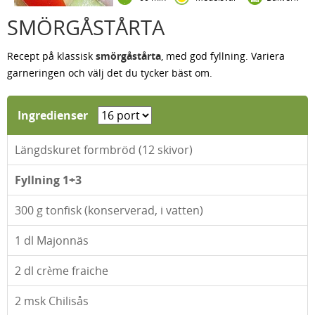
SMÖRGÅSTÅRTA
Recept på klassisk
smörgåstårta
, med god fyllning. Variera
garneringen och välj det du tycker bäst om.
Ingredienser
Längdskuret formbröd (12 skivor)
Fyllning 1+3
300
g tonfisk (konserverad, i vatten)
1
dl Majonnäs
2
dl crème fraiche
2
msk Chilisås