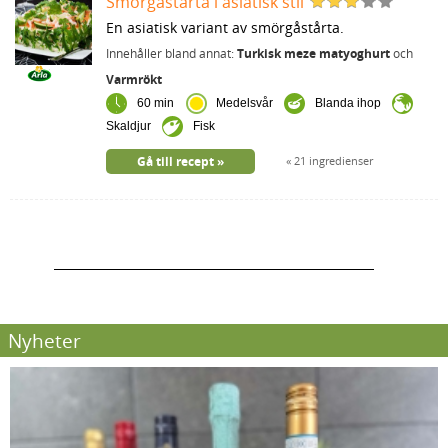
Smörgåstårta i asiatisk stil
En asiatisk variant av smörgåstårta.
Innehåller bland annat:
Turkisk meze matyoghurt
och
Varmrökt
60 min
Medelsvår
Blanda ihop
Skaldjur
Fisk
Gå till recept
21 ingredienser
Nyheter