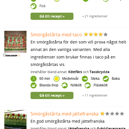
Fisk
Gå till recept
21 ingredienser
Smörgåstårta med taco
En smörgåstårta för den som vill prova något helt
annat än den vanliga varianten. Med alla
ingredienser som brukar finnas i taco på en
smörgåstårtas vis.
Innehåller bland annat:
Köttfärs
och
Tacokrydda
60 min
Medelsvår
Steka
Baka
Blanda ihop
Nötkött
Fläskkött
Gå till recept
11 ingredienser
Smörgåstårta med jättefranska
En god smörgåstårta med jättefranska.
Innehåller bland annat:
Jättefranska
och
Gräddleverpasta