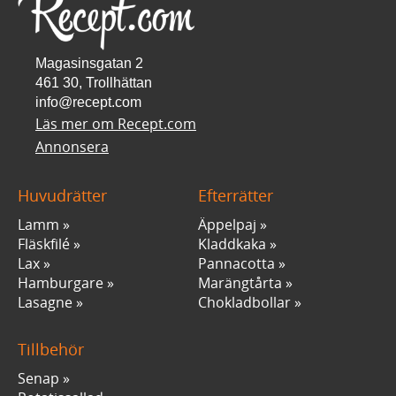
Magasinsgatan 2
461 30, Trollhättan
info@recept.com
Läs mer om Recept.com
Annonsera
Huvudrätter
Efterrätter
Lamm
Äppelpaj
Fläskfilé
Kladdkaka
Lax
Pannacotta
Hamburgare
Marängtårta
Lasagne
Chokladbollar
Tillbehör
Senap