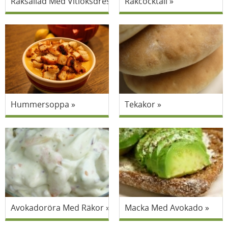
Räksallad Med Vitlöksdressing
Räkcocktail
Hummersoppa
Tekakor
Avokadoröra Med Räkor
Macka Med Avokado