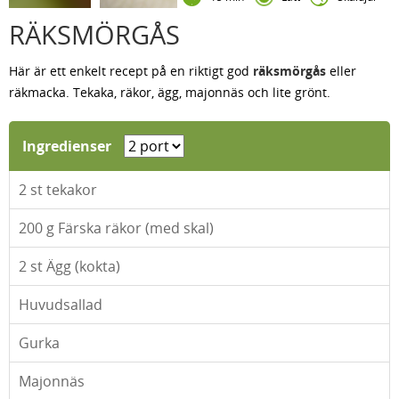
RÄKSMÖRGÅS
Här är ett enkelt recept på en riktigt god
räksmörgås
eller
räkmacka. Tekaka, räkor, ägg, majonnäs och lite grönt.
Ingredienser
2
st tekakor
200
g Färska räkor (med skal)
2
st Ägg (kokta)
Huvudsallad
Gurka
Majonnäs