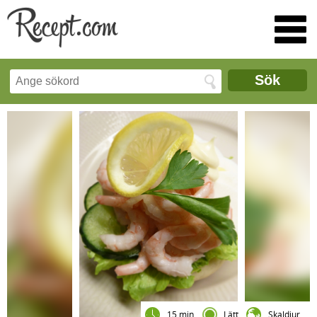
Sök
15 min
Lätt
Skaldjur