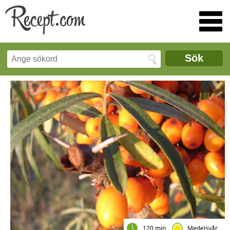
Sök
120 min
Medelsvår