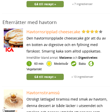
Gå till recept
7 ingredienser
Efterrätter med havtorn
Havtornsripplad cheesecake
Den havtornsripplade cheesecake gör att du av
en botten av digestive och en fyllning med
färskost. Smarrig kaka som alltid uppskattas.
Innehåller bland annat:
Maizena
och
Digestivekex
60 min
Medelsvår
Baka
Vegetariskt
Gå till recept
13 ingredienser
Havtornstiramisú
Otroligt lättlagad tiramisú med smak av havtorn,
denna dessert är både läcker i utseendet och