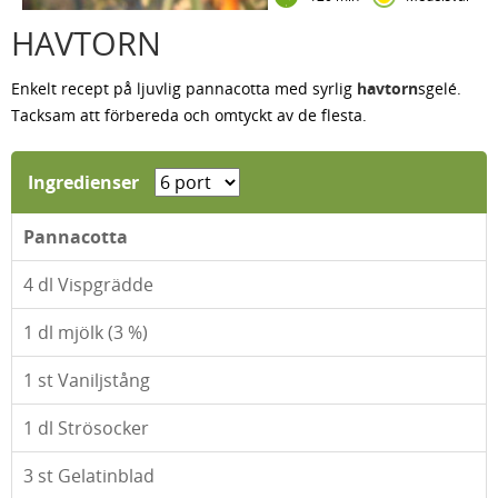
HAVTORN
Enkelt recept på ljuvlig pannacotta med syrlig
havtorn
sgelé.
Tacksam att förbereda och omtyckt av de flesta.
Ingredienser
Pannacotta
4
dl Vispgrädde
1
dl mjölk (3 %)
1
st Vaniljstång
1
dl Strösocker
3
st Gelatinblad