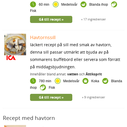
60 min
Medelsvår
Blanda ihop
Fisk
Gå till recept
17 ingredienser
Havtornssill
läckert recept på sill med smak av havtorn,
denna sill passar utmärkt att bjuda av på
sommarens buffébord eller servera som förrätt
på middagsbjudningen.
Innehåller bland annat:
vatten
och
Ättiksprit
780 min
Medelsvår
Koka
Blanda
ihop
Fisk
Gå till recept
9 ingredienser
Recept med havtorn