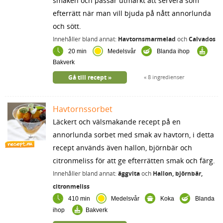
smaken och passar utmärkt att servera som
efterrätt när man vill bjuda på nått annorlunda
och sött.
Innehåller bland annat:
Havtornsmarmelad
och
Calvados
20 min
Medelsvår
Blanda ihop
Bakverk
Gå till recept
8 ingredienser
Havtornssorbet
Läckert och välsmakande recept på en
annorlunda sorbet med smak av havtorn, i detta
recept används även hallon, björnbär och
citronmeliss för att ge efterrätten smak och färg.
Innehåller bland annat:
äggvita
och
Hallon, björnbär,
citronmeliss
410 min
Medelsvår
Koka
Blanda
ihop
Bakverk