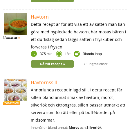
Havtorn
Detta recept är för att visa ett av sätten man kan
göra med nyplockade havtorn, här mosas bären i
ett durkslag sedan läggs saften i fryskuber och
förvaras i frysen.
375 min
Lätt
Blanda ihop
Gå till recept
1 ingredienser
Havtornssill
Annorlunda recept inlagd sill, i detta recept får
sillen bland annat smak av havtorn, morot,
silverlök och citrongräs, sillen passar utmärkt att
servera som förrätt eller på buffébordet på
midsommar.
Innehåller bland annat:
Morot
och
Silverlök