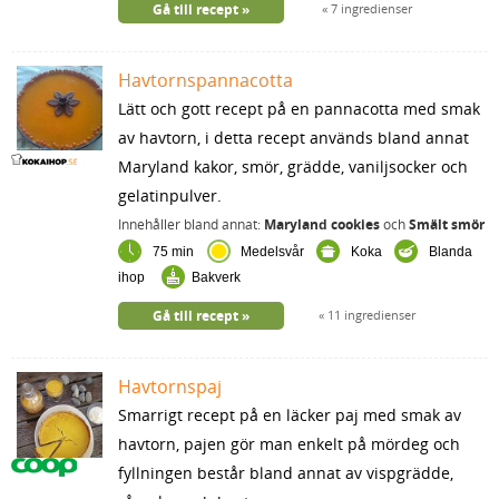
Gå till recept
7 ingredienser
Havtornspannacotta
Lätt och gott recept på en pannacotta med smak
av havtorn, i detta recept används bland annat
Maryland kakor, smör, grädde, vaniljsocker och
gelatinpulver.
Innehåller bland annat:
Maryland cookies
och
Smält smör
75 min
Medelsvår
Koka
Blanda
ihop
Bakverk
Gå till recept
11 ingredienser
Havtornspaj
Smarrigt recept på en läcker paj med smak av
havtorn, pajen gör man enkelt på mördeg och
fyllningen består bland annat av vispgrädde,