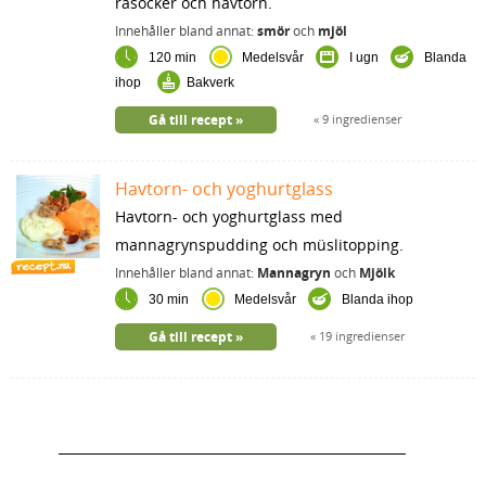
råsocker och havtorn.
Innehåller bland annat:
smör
och
mjöl
120 min
Medelsvår
I ugn
Blanda
ihop
Bakverk
Gå till recept
9 ingredienser
Havtorn- och yoghurtglass
Havtorn- och yoghurtglass med
mannagrynspudding och müslitopping.
Innehåller bland annat:
Mannagryn
och
Mjölk
30 min
Medelsvår
Blanda ihop
Gå till recept
19 ingredienser