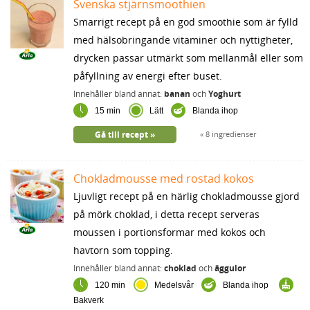
Svenska stjärnsmoothien
Smarrigt recept på en god smoothie som är fylld
med hälsobringande vitaminer och nyttigheter,
drycken passar utmärkt som mellanmål eller som
påfyllning av energi efter buset.
Innehåller bland annat:
banan
och
Yoghurt
15 min
Lätt
Blanda ihop
Gå till recept
8 ingredienser
Chokladmousse med rostad kokos
Ljuvligt recept på en härlig chokladmousse gjord
på mörk choklad, i detta recept serveras
moussen i portionsformar med kokos och
havtorn som topping.
Innehåller bland annat:
choklad
och
äggulor
120 min
Medelsvår
Blanda ihop
Bakverk