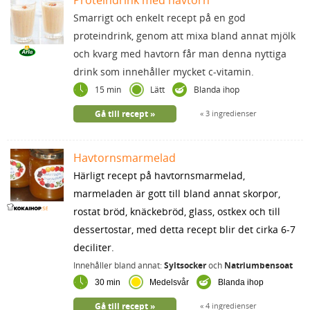
Proteindrink med havtorn
Smarrigt och enkelt recept på en god
proteindrink, genom att mixa bland annat mjölk
och kvarg med havtorn får man denna nyttiga
drink som innehåller mycket c-vitamin.
15 min
Lätt
Blanda ihop
Gå till recept
3 ingredienser
Havtornsmarmelad
Härligt recept på havtornsmarmelad,
marmeladen är gott till bland annat skorpor,
rostat bröd, knäckebröd, glass, ostkex och till
dessertostar, med detta recept blir det cirka 6-7
deciliter.
Innehåller bland annat:
Syltsocker
och
Natriumbensoat
30 min
Medelsvår
Blanda ihop
Gå till recept
4 ingredienser